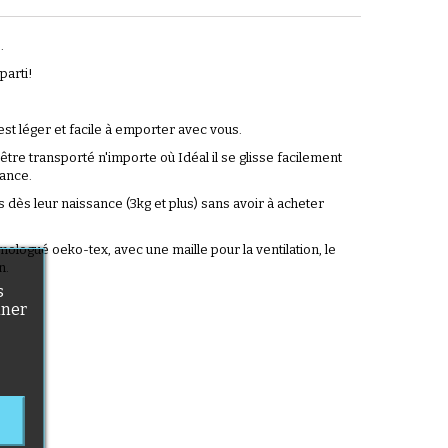
e.
parti!
est léger et facile à emporter avec vous.
être transporté n'importe où Idéal il se glisse facilement
tance.
dès leur naissance (3kg et plus) sans avoir à acheter
logué oeko-tex, avec une maille pour la ventilation, le
n.
s
nner