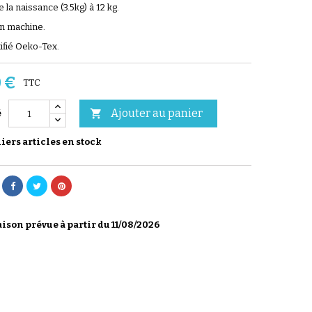
de la naissance (3.5kg) à 12 kg.
n machine.
tifié Oeko-Tex.
 €
TTC
Ajouter au panier

é
ers articles en stock
ison prévue à partir du 11/08/2026