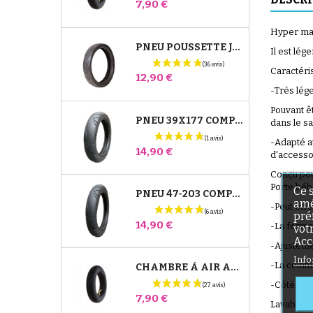
Prix
7,90 €
Hyper mani
PNEU POUSSETTE JANÉ SLALOM PRO ET POWERTWIN
Il est lég
Caractéris
Prix
12,90 €
-Très lége
Pouvant êt
PNEU 39X177 COMPATIBLE POUSSETTE BUGABOO DONKEY - POUR ROUE AVANT
dans le sa
-Adapté a
Prix
14,90 €
d'accesso
Conçu pou
Porte bébé
Ce 
PNEU 47-203 COMPATIBLE POUSSETTE BUGABOO DONKEY - POUR ROUE ARRIÈRE
amé
-Peut être
pré
Prix
14,90 €
-La fermet
vot
Acc
-Ajustemen
Info
-La ceintu
CHAMBRE À AIR ARRIÈRE POUSSETTE WHIZZ RED CASTLE
-Côtés en 
Prix
7,90 €
Lavable e