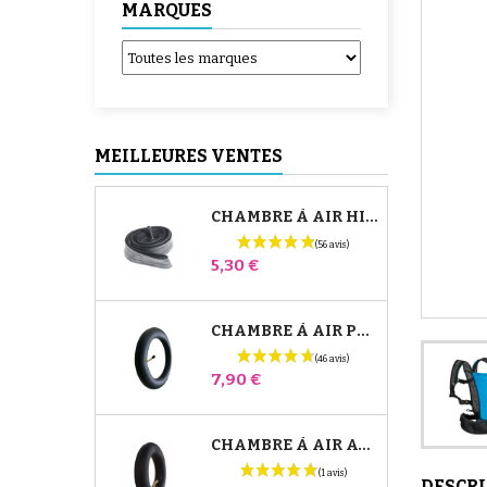
MARQUES
MEILLEURES VENTES
CHAMBRE À AIR HIGH TREK BÉBÉ CONFORT
Prix
5,30 €
CHAMBRE À AIR POUSSETTE JANÉ SLALOM PRO ET POWERTWIN
Prix
7,90 €
CHAMBRE À AIR AVANT POUSSETTE BUGABOO DONKEY
DESCR