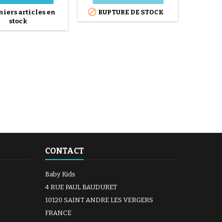

iers articles en
RUPTURE DE STOCK
stock
CONTACT
Baby Kids
4 RUE PAUL BAUDURET
10120 SAINT ANDRE LES VERGERS
FRANCE