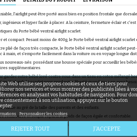
able, l'airlight peut être porté aussi bien en position frontale que dorsal
er, ingénieux et hyper facile à placer. A la ceinture, fermeture éclair et c'est 
tiques du Porte bébé ventral airlight scarlet:
r et compact: Pesant moins de 400g, le Porte bébé ventral airlight scarlet 
(56 avis)
re plié de façon très compacte, le Porte bébé ventral airlight scarlet peut-
c à main, et s'emporte facilement dans la voiture ou en voyage longue dis
ux nouveaux-nés: possédant une housse spéciale pour accueillir les bébés 
ires supplémentaires.
r garder votre bébé lové contre vous dans un tissu en coton mélangé homo
 ventral airlight scarlet vous rend votre liberté quand vous en avez besoi
site Web utilise ses propres cookies et ceux de tiers pour
liorer nos services et vous montrer des publicités liées à vo
 utilisé en position frontale ou dorsale.
(46 avis)
férences en analysant vos habitudes de navigation. Pour do
ure éclair de sécurité vous permet d'installer facilement le bébé.
re consentement à son utilisation, appuyez sur le bouton
epter.
t facile au gré de la taille des parents et des enfants.
rmations
Personnaliser les cookies
re rembourré et souple répartit le poids de façon égale et confortable.
maille pour une circulation d'air maximale.
REJETER TOUT
J'ACCEPTE
n machine.