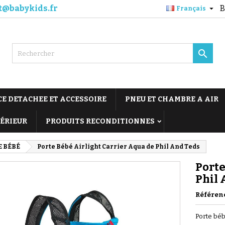
t@babykids.fr
B

Français

CE DETACHEE ET ACCESSOIRE
PNEU ET CHAMBRE A AIR
TÉRIEUR
PRODUITS RECONDITIONNES
E BÉBÉ
Porte Bébé Airlight Carrier Aqua de Phil And Teds
Porte
Phil 
Référen
Porte bébé