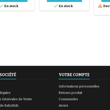



En stock
En stock
Dern
(6 avis)
(27 avis)
SOCIÉTÉ
VOTRE COMPTE
Informations personnelles
légales
Retours produit
s Générales de Vente
Commandes
 de BabyKids
Avoirs