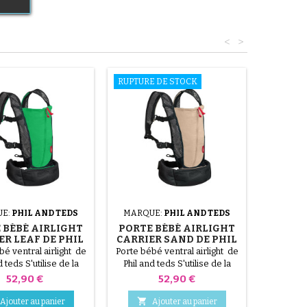
<
>
RUPTURE DE STOCK
UE:
PHIL AND TEDS
MARQUE:
PHIL AND TEDS
 BÉBÉ AIRLIGHT
PORTE BÉBÉ AIRLIGHT
ER LEAF DE PHIL
CARRIER SAND DE PHIL
AND TEDS
AND TEDS
bé ventral airlight de
Porte bébé ventral airlight de
d teds S'utilise de la
Phil and teds S'utilise de la
nce (3.5kg) à 12 kg.
naissance (3.5kg) à 12 kg.
Prix
Prix
52,90 €
52,90 €
e en machine. Tissu
Lavable en machine. Tissu
tifié Oeko-Tex.
certifié Oeko-Tex.

Ajouter au panier
Ajouter au panier