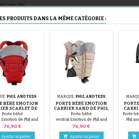
(1 avis)
ifié Oeko-Tex.
ES PRODUITS DANS LA MÊME CATÉGORIE :
(36 avis)
UE:
PHIL AND TEDS
MARQUE:
PHIL AND TEDS
MARQ
E BÉBÉ EMOTION
PORTE BÉBÉ EMOTION
PORTE
(1 avis)
IER SCARLET DE
CARRIER SAND DE PHIL
CARRI
PHIL & TEDS
& TEDS
Porte bébé
Porte bébé
Porte bé
l Emotion de Phil and
ventral Emotion de Phil and
Phil an
tilise de la naissance
teds S'utilise de la naissance
naissa
Prix
Prix
76,90 €
76,90 €
. Lavable en machine.
à 15 kg. Lavable en machine.
Lavabl
 certifié Oeko-Tex.
Tissu certifié Oeko-Tex.
cer


Ajouter au panier
Ajouter au panier