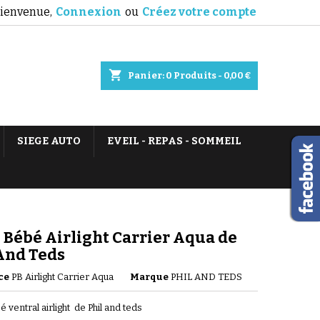
ienvenue,
Connexion
ou
Créez votre compte
shopping_cart
Panier:
0
Produits - 0,00 €
SIEGE AUTO
EVEIL - REPAS - SOMMEIL
 Bébé Airlight Carrier Aqua de
And Teds
ce
PB Airlight Carrier Aqua
Marque
PHIL AND TEDS
 ventral airlight de Phil and teds