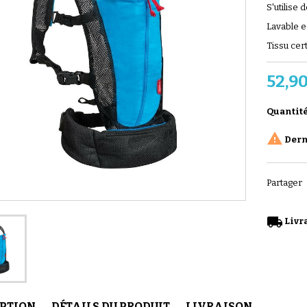
S'utilise 
Lavable e
Tissu cer
52,90
Quantit

Derni
Partager
local_shipping
Livra
IPTION
DÉTAILS DU PRODUIT
LIVRAISON