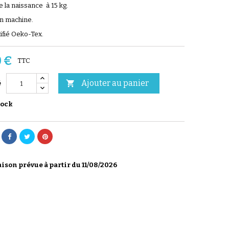
de la naissance à 15 kg.
n machine.
tifié Oeko-Tex.
0 €
TTC
Ajouter au panier

é
tock
ison prévue à partir du 11/08/2026