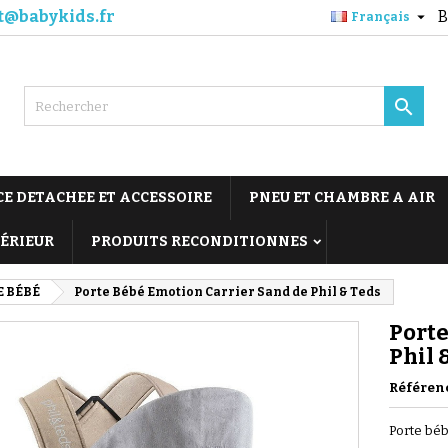
t@babykids.fr
B

Français

CE DETACHEE ET ACCESSOIRE
PNEU ET CHAMBRE A AIR
TÉRIEUR
PRODUITS RECONDITIONNES
E BÉBÉ
Porte Bébé Emotion Carrier Sand de Phil & Teds
Porte
Phil 
Référen
Porte béb