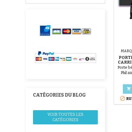
MARQ
PORTE
CARRI
Porte bé
Phil an
naissa
Lavabl
ce

CATÉGORIES DU BLOG

RU
VOIR TOUTES LES
CATÉGORIES