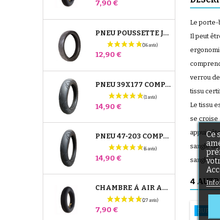
Prix
7,90 €
Le porte-
PNEU POUSSETTE JANÉ SLALOM PRO ET POWERTWIN
Il peut êt
ergonomiq
Prix
12,90 €
comprend 
verrou de
PNEU 39X177 COMPATIBLE POUSSETTE BUGABOO DONKEY - POUR ROUE AVANT
tissu cert
Le tissu e
Prix
14,90 €
se croise 
appui-tête
Ce 
PNEU 47-203 COMPATIBLE POUSSETTE BUGABOO DONKEY - POUR ROUE ARRIÈRE
amé
sangle de
pré
Prix
14,90 €
vot
sangle d'
Acc
4 AUTR
Info
CHAMBRE À AIR ARRIÈRE POUSSETTE WHIZZ RED CASTLE
Prix
7,90 €
RUPTUR