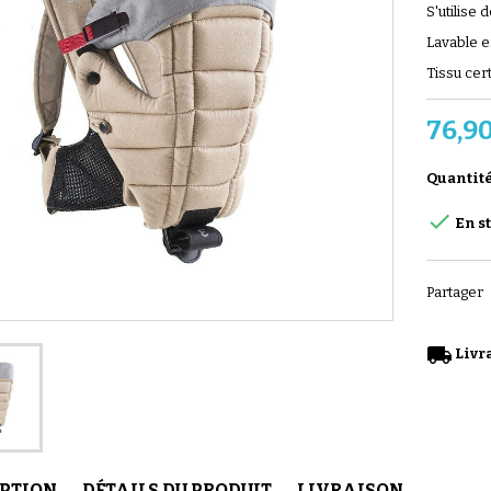
S'utilise 
Lavable e
Tissu cer
76,9
Quantit

En s
Partager
local_shipping
Livra
IPTION
DÉTAILS DU PRODUIT
LIVRAISON