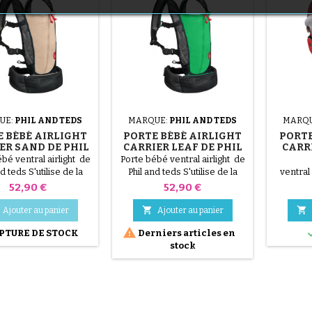
(1 avis)
UE:
PHIL AND TEDS
MARQUE:
PHIL AND TEDS
MARQ
(36 avis)
 BÉBÉ AIRLIGHT
PORTE BÉBÉ AIRLIGHT
PORTE
ER SAND DE PHIL
CARRIER LEAF DE PHIL
CARR
AND TEDS
AND TEDS
P
bé ventral airlight de
Porte bébé ventral airlight de
d teds S'utilise de la
Phil and teds S'utilise de la
ventral
nce (3.5kg) à 12 kg.
naissance (3.5kg) à 12 kg.
teds S'u
Prix
Prix
52,90 €
52,90 €
e en machine. Tissu
Lavable en machine. Tissu
à 15 kg.
rtifié Oeko-Tex.
certifié Oeko-Tex.
Tissu 


Ajouter au panier
Ajouter au panier

PTURE DE STOCK
Derniers articles en
(1 avis)
stock