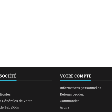
(6 avis)
(27 avis)
SOCIÉTÉ
VOTRE COMPTE
Informations personnelles
légales
Retours produit
s Générales de Vente
Commandes
 de BabyKids
Avoirs