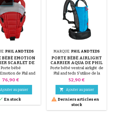
UE:
PHIL AND TEDS
MARQUE:
PHIL AND TEDS
 BÉBÉ EMOTION
PORTE BÉBÉ AIRLIGHT
IER SCARLET DE
CARRIER AQUA DE PHIL
HIL & TEDS
AND TEDS
Porte bébé
Porte bébé ventral airlight de
 Emotion de Phil and
Phil and teds S'utilise de la
tilise de la naissance
naissance (3.5kg) à 12 kg.
Prix
Prix
76,90 €
52,90 €
 Lavable en machine.
Lavable en machine. Tissu
certifié Oeko-Tex.
certifié Oeko-Tex.

Ajouter au panier
Ajouter au panier


En stock
Derniers articles en
stock