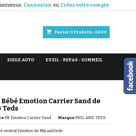
ienvenue,
Connexion
ou
Créez votre compte
shopping_cart
Panier:
0
Produits - 0,00 €
SIEGE AUTO
EVEIL - REPAS - SOMMEIL
 Bébé Emotion Carrier Sand de
& Teds
ce
PB Emotion Carrier Sand
Marque
PHIL AND TEDS
é ventral Emotion de Phil and teds