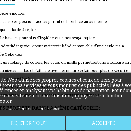
bébé émotion:
re utilisé en position face au parent ou bien face au ou monde
ue et facile à régler
2 bavoirs pour plus d'hygiène et un nettoyage rapide
(56 avis)
 sécurité ingénieux pour maintenir bébé et maniable d'une seule main
ifié Oeko-Tex
st un mélange de cotons, les côtés en maille permettent une meilleure circu
au niveau du dos et s'attache avec fermeture éclair pour plus de sécurité e
 réglable intégré
site Web utilise ses propres cookies et ceux de tiers pour
liorer nos services et vous montrer des publicités liées à vo
 béquille réglable grandit avec bébé
(46 avis)
férences en analysant vos habitudes de navigation. Pour do
re consentement à son utilisation, appuyez sur le bouton
entrejambe réglable qui s'adapte à la croissance du bébé
epter.
ES PRODUITS DANS LA MÊME CATÉGORIE :
rmations
Personnaliser les cookies
REJETER TOUT
J'ACCEPTE
E DE STOCK