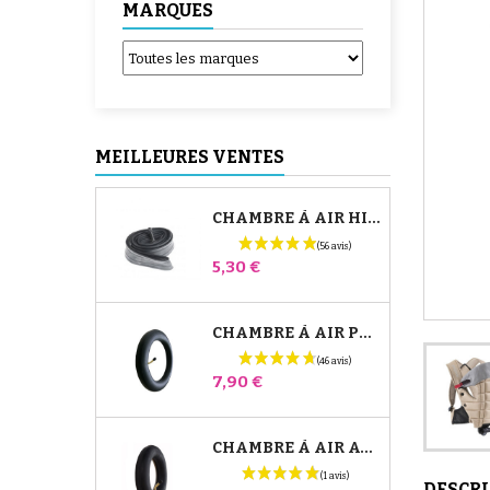
MARQUES
MEILLEURES VENTES
CHAMBRE À AIR HIGH TREK BÉBÉ CONFORT
Prix
5,30 €
CHAMBRE À AIR POUSSETTE JANÉ SLALOM PRO ET POWERTWIN
Prix
7,90 €
CHAMBRE À AIR AVANT POUSSETTE BUGABOO DONKEY
DESCR