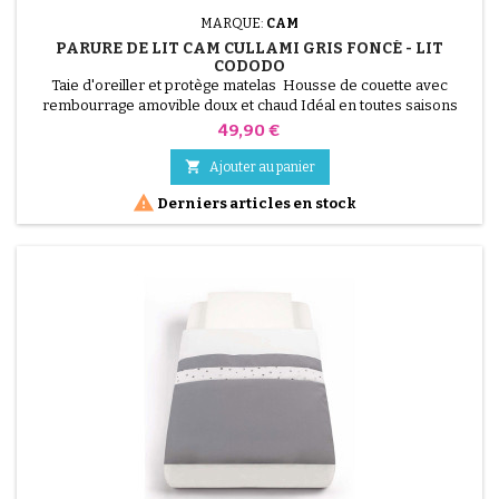
MARQUE:
CAM
PARURE DE LIT CAM CULLAMI GRIS FONCÉ - LIT
CODODO
Taie d'oreiller et protège matelas Housse de couette avec
rembourrage amovible doux et chaud Idéal en toutes saisons
Lavable à la main ou en machine à 30 °C
Prix
49,90 €

Ajouter au panier

Derniers articles en stock