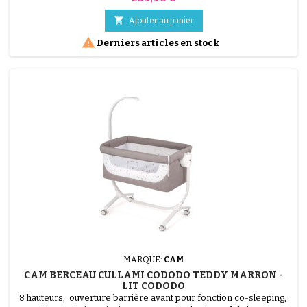
roues multidirectionnelles dont 2 avec frein, sangles pour
fixation au lit. Caractéristiques: Jusqu'à 9 kg de capacité Poids 10,9

Ajouter au panier
kg. Dimensions: 105 x 59...

Derniers articles en stock
MARQUE:
CAM
CAM BERCEAU CULLAMI CODODO TEDDY MARRON -
LIT CODODO
8 hauteurs, ouverture barrière avant pour fonction co-sleeping,