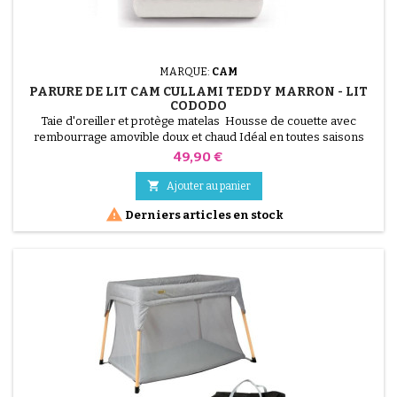
MARQUE:
CAM
PARURE DE LIT CAM CULLAMI TEDDY MARRON - LIT
CODODO
Taie d'oreiller et protège matelas Housse de couette avec
rembourrage amovible doux et chaud Idéal en toutes saisons
Lavable à la main ou en machine à 30 °C
Prix
49,90 €

Ajouter au panier

Derniers articles en stock