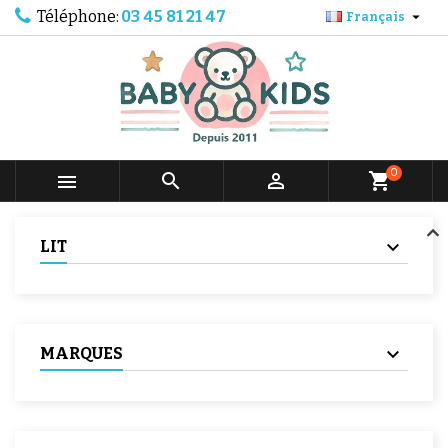
Téléphone:
03 45 81 21 47

Français
0



shopping_cart
LIT
MARQUES