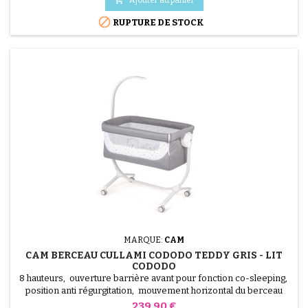
kg. Dimensions: 105 x 59...

RUPTURE DE STOCK
(1 avis)
MARQUE:
CAM
CAM BERCEAU CULLAMI CODODO TEDDY GRIS - LIT
CODODO
8 hauteurs, ouverture barrière avant pour fonction co-sleeping,
position anti régurgitation, mouvement horizontal du berceau
pour compatibilité avec tous les types de lits, fonction bascule, 4
Prix
239,90 €