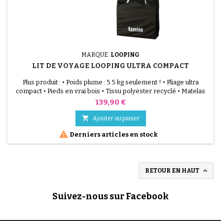
MARQUE:
LOOPING
LIT DE VOYAGE LOOPING ULTRA COMPACT
Plus produit : • Poids plume : 5.5 kg seulement ! • Pliage ultra
compact • Pieds en vrai bois • Tissu polyester recyclé • Matelas
confort inclus Finition &amp; Décor : Finition soignée avec pieds
Prix
139,90 €
en vrai bois Couleur(s) : Gris Chiné

Ajouter au panier

Derniers articles en stock

RETOUR EN HAUT
Suivez-nous sur Facebook