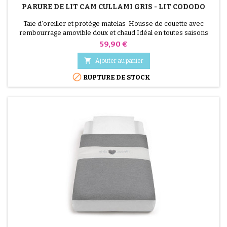
PARURE DE LIT CAM CULLAMI GRIS - LIT CODODO
Taie d'oreiller et protège matelas Housse de couette avec
rembourrage amovible doux et chaud Idéal en toutes saisons
Lavable à la main ou en machine à 30 °C
Prix
59,90 €

Ajouter au panier

RUPTURE DE STOCK