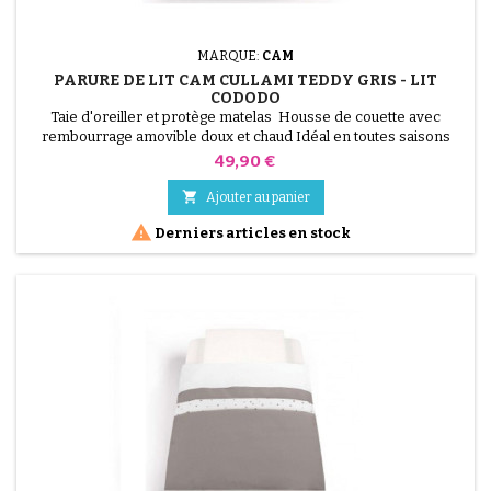
MARQUE:
CAM
PARURE DE LIT CAM CULLAMI TEDDY GRIS - LIT
CODODO
Taie d'oreiller et protège matelas Housse de couette avec
rembourrage amovible doux et chaud Idéal en toutes saisons
Lavable à la main ou en machine à 30 °C
Prix
49,90 €

Ajouter au panier

Derniers articles en stock