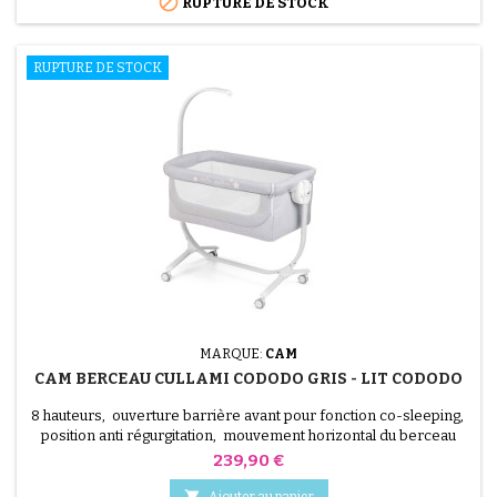

RUPTURE DE STOCK
RUPTURE DE STOCK
MARQUE:
CAM
CAM BERCEAU CULLAMI CODODO GRIS - LIT CODODO
8 hauteurs, ouverture barrière avant pour fonction co-sleeping,
position anti régurgitation, mouvement horizontal du berceau
pour compatibilité avec tous les types de lits, fonction bascule, 4
Prix
239,90 €
roues multidirectionnelles dont 2 avec frein, sangles pour
fixation au lit. Caractéristiques: Jusqu'à 9 kg de capacité Poids 10,9

Ajouter au panier