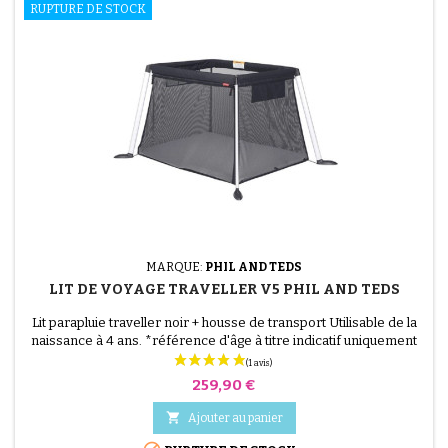
RUPTURE DE STOCK
MARQUE:
PHIL AND TEDS
LIT DE VOYAGE TRAVELLER V5 PHIL AND TEDS
Lit parapluie traveller noir + housse de transport Utilisable de la
naissance à 4 ans. *référence d'âge à titre indicatif uniquement
Idéal à la maison et en déplacement, à l'intérieur comme à
l'extérieur, pour dormir ou pour jouer ! mode berceau autonome
Prix
259,90 €
ou en tant que co-sleeper de chevet du nouveau-né au moment
où l'enfant peut se retourner, ou vers...

Ajouter au panier