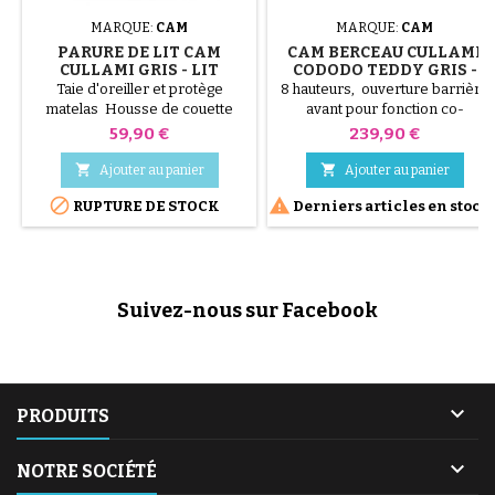
MARQUE:
CAM
MARQUE:
CAM
PARURE DE LIT CAM
CAM BERCEAU CULLAMI
CULLAMI GRIS - LIT
CODODO TEDDY GRIS -
CODODO
LIT CODODO
Taie d'oreiller et protège
8 hauteurs, ouverture barrière
matelas Housse de couette
avant pour fonction co-
avec rembourrage amovible
sleeping, position anti
Prix
Prix
59,90 €
239,90 €
doux et chaud Idéal en toutes
régurgitation, mouvement
saisons Lavable à la main ou en
horizontal du berceau pour


Ajouter au panier
Ajouter au panier
machine à 30 °C
compatibilité avec tous les


RUPTURE DE STOCK
Derniers articles en stock
types de lits, fonction bascule,
4 roues multidirectionnelles
dont 2 avec frein, sangles pour
fixation au lit. Caractéristiques:
Jusqu'à 9 kg de capacité Poids
Suivez-nous sur Facebook
10,9 kg. Dimensions: 105 x 59...

PRODUITS

NOTRE SOCIÉTÉ