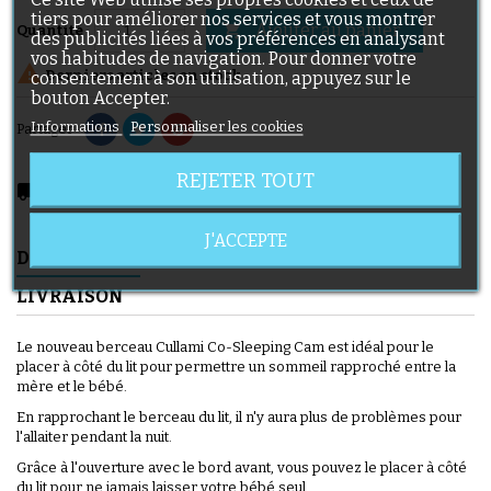
tiers pour améliorer nos services et vous montrer
Ajouter au panier

Quantité
des publicités liées à vos préférences en analysant
vos habitudes de navigation. Pour donner votre

Derniers articles en stock
consentement à son utilisation, appuyez sur le
bouton Accepter.
Informations
Personnaliser les cookies
Partager
REJETER TOUT
local_shipping
Livraison prévue à partir du 08/08/2026
J'ACCEPTE
DESCRIPTION
DÉTAILS DU PRODUIT
LIVRAISON
Le nouveau berceau Cullami Co-Sleeping Cam est idéal pour le
placer à côté du lit pour permettre un sommeil rapproché entre la
mère et le bébé.
En rapprochant le berceau du lit, il n'y aura plus de problèmes pour
l'allaiter pendant la nuit.
Grâce à l'ouverture avec le bord avant, vous pouvez le placer à côté
du lit pour ne jamais laisser votre bébé seul.