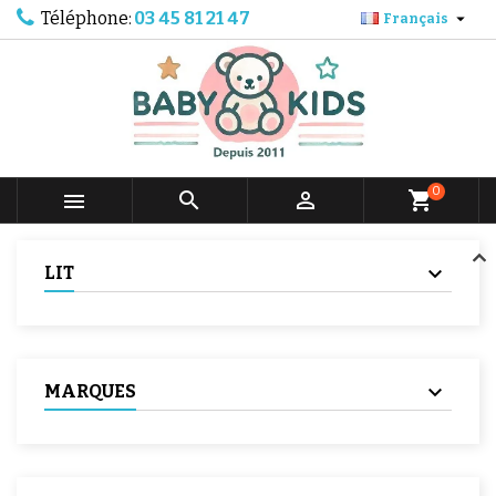
Téléphone:
03 45 81 21 47

Français
0



shopping_cart
LIT
MARQUES