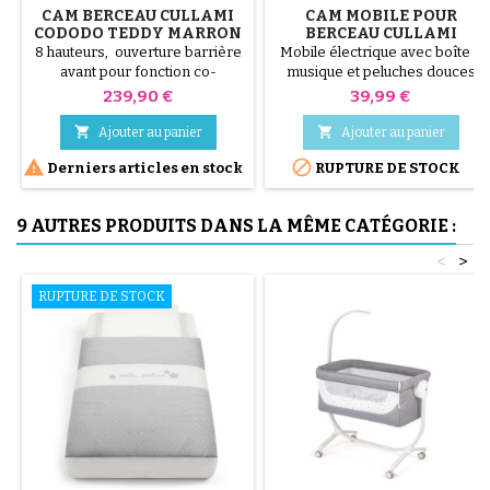
CAM BERCEAU CULLAMI
CAM MOBILE POUR
CODODO TEDDY MARRON
BERCEAU CULLAMI
- LIT CODODO
CODODO
8 hauteurs, ouverture barrière
Mobile électrique avec boîte à
avant pour fonction co-
musique et peluches douces
sleeping, position anti
pour stimuler la curiosité de
Prix
Prix
239,90 €
39,99 €
régurgitation, mouvement
l'enfant .
horizontal du berceau pour


Ajouter au panier
Ajouter au panier
compatibilité avec tous les


Derniers articles en stock
RUPTURE DE STOCK
types de lits, fonction bascule,
4 roues multidirectionnelles
dont 2 avec frein, sangles pour
9 AUTRES PRODUITS DANS LA MÊME CATÉGORIE :
fixation au lit. Caractéristiques:
Jusqu'à 9 kg de capacité Poids
<
>
10,9 kg. Dimensions: 105 x 59...
RUPTURE DE STOCK