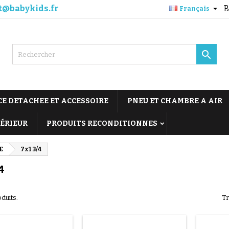
t@babykids.fr
B

Français

CE DETACHEE ET ACCESSOIRE
PNEU ET CHAMBRE A AIR
TÉRIEUR
PRODUITS RECONDITIONNES
E
7x1 3/4
4
oduits.
Tr