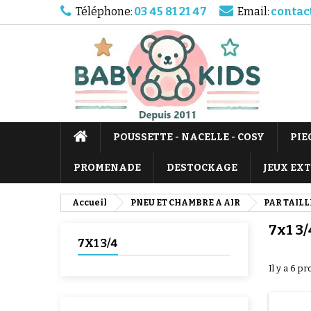
Téléphone:
03 45 81 21 47
Email:
contac
POUSSETTE - NACELLE - COSY
PIE
PROMENADE
DESTOCKAGE
JEUX EX
Accueil
PNEU ET CHAMBRE A AIR
PAR TAILL
7x1 3/
7X1 3/4
Il y a 6 pr