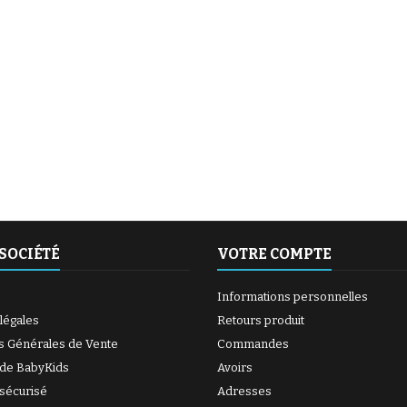
(6 avis)
(27 avis)
SOCIÉTÉ
VOTRE COMPTE
Informations personnelles
légales
Retours produit
s Générales de Vente
Commandes
 de BabyKids
Avoirs
sécurisé
Adresses