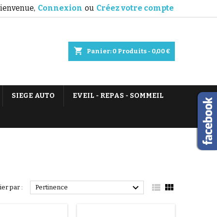
ienvenue,
Connexion
ou
Créez votre compte
shopping_cart
Panier:
0
Produits - 0,00 €
SIEGE AUTO
EVEIL - REPAS - SOMMEIL



ier par :
Pertinence