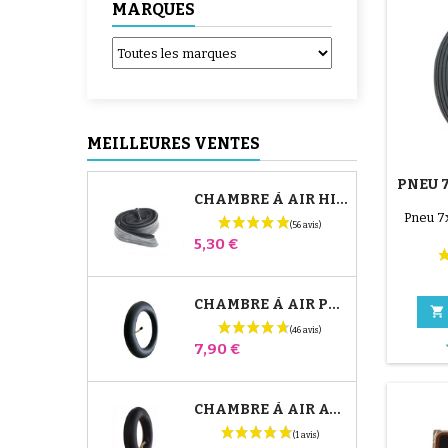
MARQUES
MEILLEURES VENTES
PNEU 7
CHAMBRE À AIR HIGH TREK BÉBÉ CONFORT
Pneu 7
Prix
5,30 €
CHAMBRE À AIR POUSSETTE JANÉ SLALOM PRO ET POWERTWIN

Prix
7,90 €
CHAMBRE À AIR AVANT POUSSETTE BUGABOO DONKEY