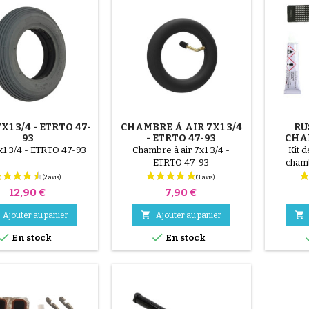
X1 3/4 - ETRTO 47-
CHAMBRE À AIR 7X1 3/4
RU
93
- ETRTO 47-93
CHA
x1 3/4 - ETRTO 47-93
Chambre à air 7x1 3/4 -
Kit 
ETRTO 47-93
chamb
Local
chambre
Prix
Prix
12,90 €
7,90 €
surface
patch ave


Ajouter au panier
Ajouter au panier
Dégra


séchez 
En stock
En stock
uniformé
du trou. 
mIn, jusq
brille p