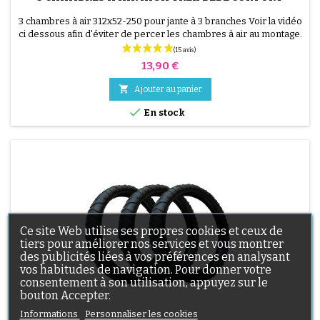
(24 avis)
3 chambres à air 312x52-250 pour jante à 3 branches Voir la vidéo
ci dessous afin d'éviter de percer les chambres à air au montage.
VIDÉO DE MONTAGE.
Prix
13,90 €

Ajouter au panier

En stock
Ce site Web utilise ses propres cookies et ceux de
tiers pour améliorer nos services et vous montrer
des publicités liées à vos préférences en analysant
vos habitudes de navigation. Pour donner votre
consentement à son utilisation, appuyez sur le
bouton Accepter.
Informations
Personnaliser les cookies