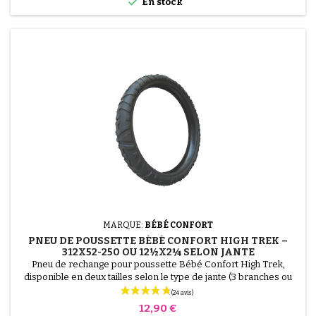

En stock
MARQUE:
BÉBÉ CONFORT
PNEU DE POUSSETTE BÉBÉ CONFORT HIGH TREK –
312X52-250 OU 12½X2¼ SELON JANTE
Pneu de rechange pour poussette Bébé Confort High Trek,
disponible en deux tailles selon le type de jante (3 branches ou
rayons métal). Veuillez choisir entre les 2 dimensions 312x52-250
(jante 3 branches plastique) 12½ x 2¼ (jante à rayons
Prix
12,90 €
métalliques) de type vélo