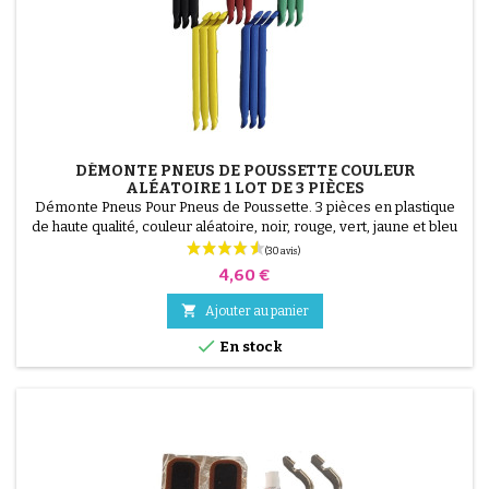
DÉMONTE PNEUS DE POUSSETTE COULEUR
ALÉATOIRE 1 LOT DE 3 PIÈCES
Démonte Pneus Pour Pneus de Poussette. 3 pièces en plastique
de haute qualité, couleur aléatoire, noir, rouge, vert, jaune et bleu
ou 3 pièces en acier ( gris ) Le montage du pneu se fait sans outils
et uniquement à la main, cela évite de percer la chambre à air.
Prix
4,60 €

Ajouter au panier

En stock