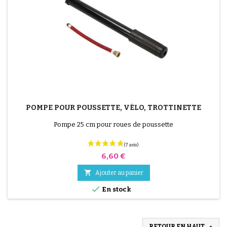
POMPE POUR POUSSETTE, VÉLO, TROTTINETTE
Pompe 25 cm pour roues de poussette
Prix
6,60 €

Ajouter au panier

En stock
(9 avis)

RETOUR EN HAUT