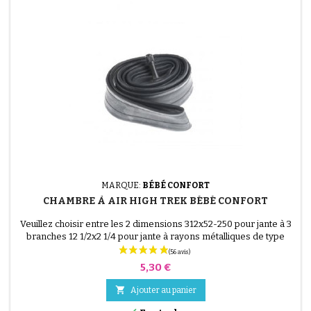
MARQUE:
BÉBÉ CONFORT
CHAMBRE À AIR HIGH TREK BÉBÉ CONFORT
Veuillez choisir entre les 2 dimensions 312x52-250 pour jante à 3
branches 12 1/2x2 1/4 pour jante à rayons métalliques de type
vélo Voir la vidéo ci dessous afin d'éviter de percer la
chambre à air au montage. Vidéo de montage.
Prix
5,30 €

Ajouter au panier