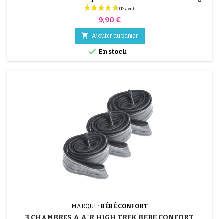
VIDÉO DE MONTAGE.
Prix
9,90 €

Ajouter au panier

En stock
MARQUE:
BÉBÉ CONFORT
3 CHAMBRES À AIR HIGH TREK BÉBÉ CONFORT