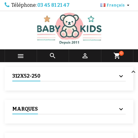
Téléphone:
03 45 81 21 47

Français
0



shopping_cart
312X52-250
MARQUES