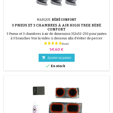
MARQUE:
BÉBÉ CONFORT
3 PNEUS ET 3 CHAMBRES À AIR HIGH TREK BÉBÉ
CONFORT
3 Pneus et 3 chambres à air de dimension 312x52-250 pour jantes
à 3 branches Voir la vidéo ci dessous afin d'éviter de percer
les chambres à air lors du montage. VIDÉO DE MONTAGE.
Prix
54,60 €

Ajouter au panier

En stock