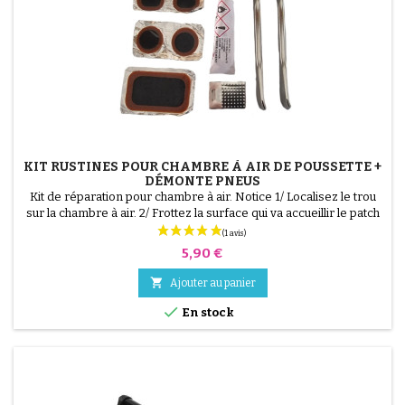
(1 avis)
KIT RUSTINES POUR CHAMBRE À AIR DE POUSSETTE +
DÉMONTE PNEUS
Kit de réparation pour chambre à air. Notice 1/ Localisez le trou
sur la chambre à air. 2/ Frottez la surface qui va accueillir le patch
avec le grattoir fourni. 3/ Dégraissez, nettoyez et séchez la
surface. 4/ Étalez uniformément la colle autour du trou. 5/
Prix
5,90 €
Patientez environ 1 mIn, jusqu'à ce que la colle ne brille plus. 6/
Positionnez le patch au...

Ajouter au panier

En stock