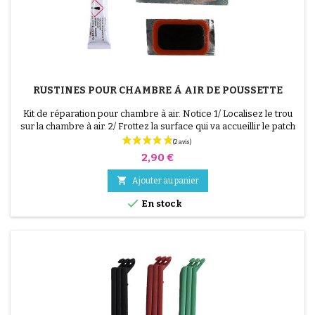
RUSTINES POUR CHAMBRE À AIR DE POUSSETTE
Kit de réparation pour chambre à air. Notice 1/ Localisez le trou
sur la chambre à air. 2/ Frottez la surface qui va accueillir le patch
avec le grattoir fourni. 3/ Dégraissez, nettoyez et séchez la
(15 avis)
surface. 4/ Étalez uniformément la colle autour du trou. 5/
Prix
2,90 €
Patientez environ 1 mIn, jusqu'à ce que la colle ne brille plus. 6/
Positionnez le patch au...

Ajouter au panier

En stock