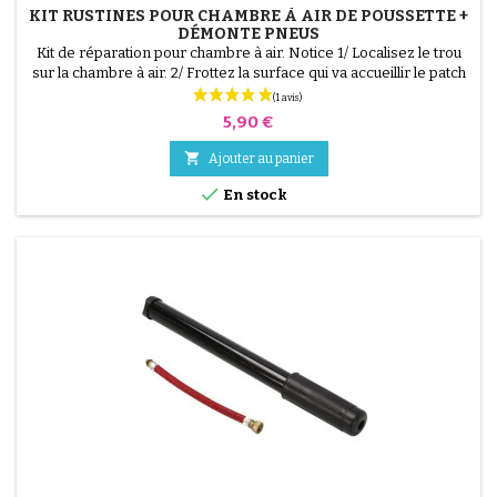
KIT RUSTINES POUR CHAMBRE À AIR DE POUSSETTE +
DÉMONTE PNEUS
Kit de réparation pour chambre à air. Notice 1/ Localisez le trou
sur la chambre à air. 2/ Frottez la surface qui va accueillir le patch
avec le grattoir fourni. 3/ Dégraissez, nettoyez et séchez la
surface. 4/ Étalez uniformément la colle autour du trou. 5/
Prix
5,90 €
Patientez environ 1 mIn, jusqu'à ce que la colle ne brille plus. 6/
Positionnez le patch au...

Ajouter au panier

En stock