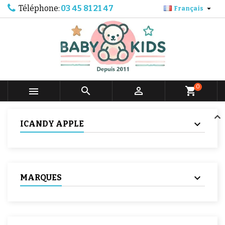
Téléphone:
03 45 81 21 47

Français
0



shopping_cart
ICANDY APPLE
MARQUES