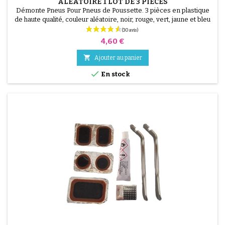
ALÉATOIRE 1 LOT DE 3 PIÈCES
Démonte Pneus Pour Pneus de Poussette. 3 pièces en plastique
de haute qualité, couleur aléatoire, noir, rouge, vert, jaune et bleu
ou 3 pièces en acier ( gris ) Le montage du pneu se fait sans outils
et uniquement à la main, cela évite de percer la chambre à air.
Prix
4,60 €

Ajouter au panier

En stock