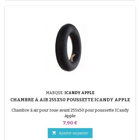
MARQUE:
ICANDY APPLE
CHAMBRE À AIR 255X50 POUSSETTE ICANDY APPLE
Chambre à air pour roue avant 255x50 pour poussette ICandy
Apple
Prix
7,90 €

Ajouter au panier