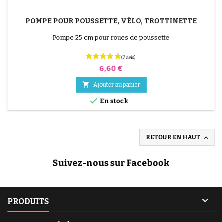
POMPE POUR POUSSETTE, VÉLO, TROTTINETTE
Pompe 25 cm pour roues de poussette
Prix
6,60 €

Ajouter au panier

En stock

RETOUR EN HAUT
Suivez-nous sur Facebook
(2 avis)

PRODUITS