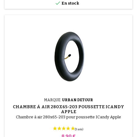

En stock
MARQUE:
URBAN DETOUR
CHAMBRE À AIR 280X65-203 POUSSETTE ICANDY
APPLE
Chambre à air 280x65-203 pour poussette ICandy Apple
Prix
8,90 €