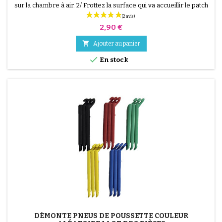
sur la chambre à air. 2/ Frottez la surface qui va accueillir le patch
avec le grattoir fourni. 3/ Dégraissez, nettoyez et séchez la
surface. 4/ Étalez uniformément la colle autour du trou. 5/
Prix
2,90 €
Patientez environ 1 mIn, jusqu'à ce que la colle ne brille plus. 6/
Positionnez le patch au...

Ajouter au panier

En stock
(3 avis)
DÉMONTE PNEUS DE POUSSETTE COULEUR