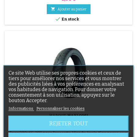

Ajouter au panier

En stock
Ce site Web utilise ses propres cookies et ceux de
tiers pour améliorer nos services et vous montrer
des publicités liées à vos préférences en analysant
vos habitudes de navigation. Pour donner votre
consentement à son utilisation, appuyez sur le
bouton Accepter.
Informations
Personnaliser les cookies
MARQUE:
MAXI COSI
REJETER TOUT
PNEU 280X65-203 POUSSETTE ICANDY APPLE
Pneu 280x65-203 pour Poussette ICandy Apple Nos pneus sont