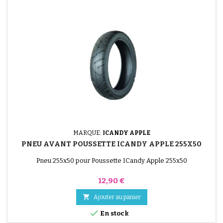
MARQUE:
ICANDY APPLE
PNEU AVANT POUSSETTE ICANDY APPLE 255X50
Pneu 255x50 pour Poussette ICandy Apple 255x50
Prix
12,90 €

Ajouter au panier

En stock