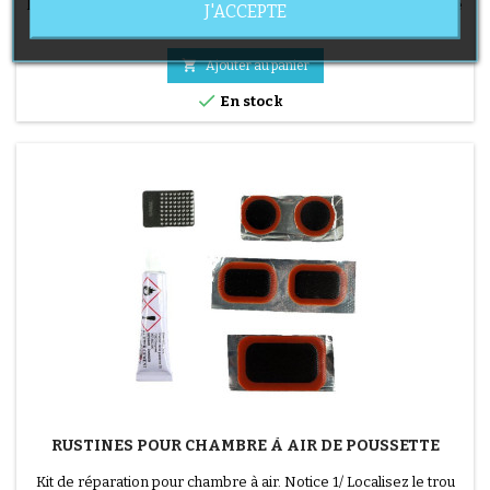
légèrement déformés, le pneu reprend sa forme après montage
J'ACCEPTE
et mise en pression.
Prix
12,90 €

Ajouter au panier

En stock
RUSTINES POUR CHAMBRE À AIR DE POUSSETTE
Kit de réparation pour chambre à air. Notice 1/ Localisez le trou