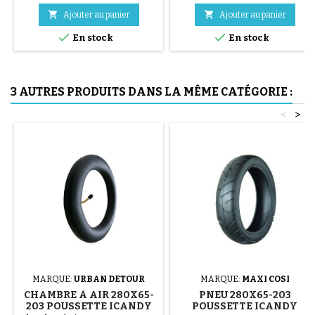
acier ( gris ) Le montage du


Ajouter au panier
Ajouter au panier
pneu se fait sans outils et


uniquement à la main, cela évite
En stock
En stock
de percer la chambre à air.
3 AUTRES PRODUITS DANS LA MÊME CATÉGORIE :
<
>
MARQUE:
URBAN DETOUR
MARQUE:
MAXI COSI
CHAMBRE À AIR 280X65-
PNEU 280X65-203
203 POUSSETTE ICANDY
POUSSETTE ICANDY