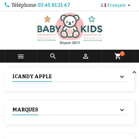
Téléphone:
03 45 81 21 47

Français
0



shopping_cart
ICANDY APPLE
MARQUES