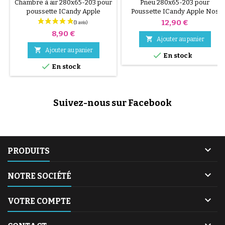
APPLE
APPLE
Chambre à air 280x65-203 pour
Pneu 280x65-203 pour
poussette ICandy Apple
Poussette ICandy Apple Nos
pneus sont légèrement
Prix
12,90 €
déformés, le pneu reprend sa
Prix
8,90 €
forme après montage et mise

Ajouter au panier
en pression.

Ajouter au panier

En stock

En stock
Suivez-nous sur Facebook

PRODUITS

NOTRE SOCIÉTÉ

VOTRE COMPTE