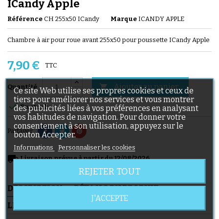
ICandy Apple
Référence
CH 255x50 ICandy
Marque
ICANDY APPLE
Chambre à air pour roue avant 255x50 pour poussette ICandy Apple
7,90 €
TTC
Ajouter au panier

Quantité
Ce site Web utilise ses propres cookies et ceux de
tiers pour améliorer nos services et vous montrer

En stock
des publicités liées à vos préférences en analysant
vos habitudes de navigation. Pour donner votre
consentement à son utilisation, appuyez sur le
Partager
bouton Accepter.
Informations
Personnaliser les cookies
local_shipping
Livraison prévue à partir du 12/08/2026
REJETER TOUT
DESCRIPTION
DÉTAILS DU PRODUIT
J'ACCEPTE
LIVRAISON