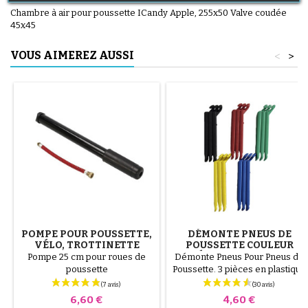
Chambre à air pour poussette ICandy Apple, 255x50 Valve coudée
45x45
VOUS AIMEREZ AUSSI
<
>
POMPE POUR POUSSETTE,
DÉMONTE PNEUS DE
VÉLO, TROTTINETTE
POUSSETTE COULEUR
ALÉATOIRE 1 LOT DE 3
Pompe 25 cm pour roues de
Démonte Pneus Pour Pneus de
PIÈCES
poussette
Poussette. 3 pièces en plastique
de haute qualité, couleur
aléatoire, noir, rouge, vert,
Prix
Prix
6,60 €
4,60 €
jaune et bleu ou 3 pièces en