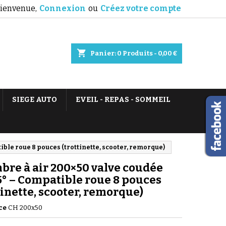
ienvenue,
Connexion
ou
Créez votre compte
shopping_cart
Panier:
0
Produits - 0,00 €
SIEGE AUTO
EVEIL - REPAS - SOMMEIL
ble roue 8 pouces (trottinette, scooter, remorque)
re à air 200×50 valve coudée
° – Compatible roue 8 pouces
tinette, scooter, remorque)
ce
CH 200x50