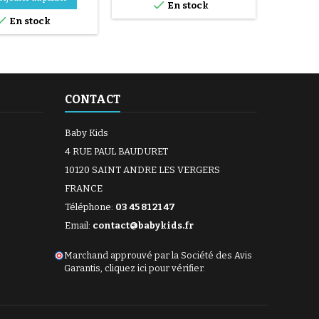

En stock
issez, nettoyez et
Dualtron Mini, Zero 8...),

la surface. 4/ Étalez
scooters légers et
En stock
ment la colle autour
remorques compactes. Offre
5/ Patientez environ 1
une excellente adhérence,
u'à ce que la colle ne
confort de conduite et
lus. 6/ Positionnez le
longévité. Montage avec
patch au...
chambre à air 200×50 non
incluse (valve Schrader droite
CONTACT
ou...
Baby Kids
4 RUE PAUL BAUDURET
10120 SAINT ANDRE LES VERGERS
FRANCE
Téléphone:
03 45 81 21 47
Email:
contact@babykids.fr
Marchand approuvé par la Société des Avis
Garantis,
cliquez ici pour vérifier
.