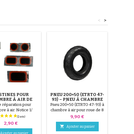
<
>
STINES POUR
PNEU 200×50 (ETRTO 47-
P
BRE À AIR DE
93) – PNEU À CHAMBRE
POUS
POUSSETTE
À AIR POUR
TR
e réparation pour
Pneu 200×50 (ETRTO 47-93) à
Pompe 2
TROTTINETTE, SCOOTER
re à air. Notice 1/
chambre à air pour roue de 8
OU REMORQUE
isez le trou sur la
pouces (8x2"). Compatible
Prix
9,90 €
 à air. 2/ Frottez la
avec de nombreuses
Prix
2,90 €
 qui va accueillir le
trottinettes électriques (E-

Ajouter au panier
 le grattoir fourni. 3/
Twow, Speedway Mini 4,

Ajouter au panier