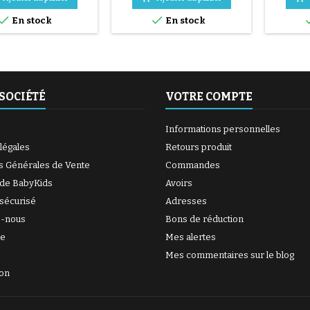
issez, nettoyez et
pneu se fait sans outils et
Dégra


la surface. 4/ Étalez
uniquement à la main, cela
séchez 
En stock
En stock
ément la colle autour
évite de percer la chambre à
uniformé
 5/ Patientez environ 1
air.
du trou. 
qu'à ce que la colle ne
mIn, jusq
plus. 6/ Positionnez le
brille p
patch au...
SOCIÉTÉ
VOTRE COMPTE
Informations personnelles
légales
Retours produit
s Générales de Vente
Commandes
 de BabyKids
Avoirs
sécurisé
Adresses
z-nous
Bons de réduction
te
Mes alertes
Mes commentaires sur le blog
ion