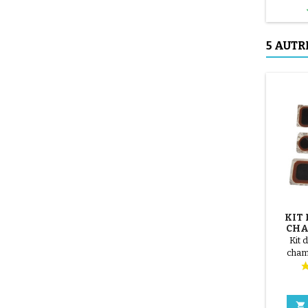
5 AUTR
KIT
CHA
POUSS
Kit 
chamb
Loca
chambre
surfac
patch ave
