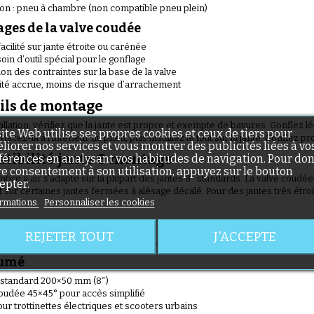
tion : pneu à chambre (non compatible pneu plein)
(1 avis)
ges de la valve coudée
acilité sur jante étroite ou carénée
oin d’outil spécial pour le gonflage
on des contraintes sur la base de la valve
ité accrue, moins de risque d’arrachement
ils de montage
(36 avis)
allation, vérifiez que la jante est propre et exempte de bavures. Gonflez
site Web utilise ses propres cookies et ceux de tiers pour
 Placez-la à l’intérieur du pneu, puis installez le tout sur la jante. Gonf
liorer nos services et vous montrer des publicités liées à vo
tibilité jante & montage
férences en analysant vos habitudes de navigation. Pour do
re consentement à son utilisation, appuyez sur le bouton
bre à air s’adapte sur la plupart des jantes 8″ standards. La valve coudé
epter.
et sur certaines jantes fermées à alésage décalé. Pour des jantes très étroi
rmations
Personnaliser les cookies
nu
REJETER TOUT
J'ACCEPTE
(1 avis)
ambre à air 200×50 valve coudée 45×45°
sumé
 standard 200×50 mm (8″)
coudée 45×45° pour accès simplifié
our trottinettes électriques et scooters urbains