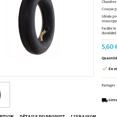
Chambre 
Conçue p
Idéale po
remorque
Facilite l
durabilité
5,60 
Quantit

En s
Partager
local_shipping
Livra
IPTION
DÉTAILS DU PRODUIT
LIVRAISON