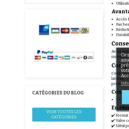
Utilisa
Avanta
Accès f
Pas bes
Réducti
Durabil
Conse
Avant inst
Ce 
insertion.
amé
Compa
pré
vot
Cette cham
Acc
latérale, 
Info
préférée.
Conte
CATÉGORIES DU BLOG
1 × Ch
En ré
VOIR TOUTES LES
✔️ Format
CATÉGORIES
✔️ Valve 
✔️ Idéal p