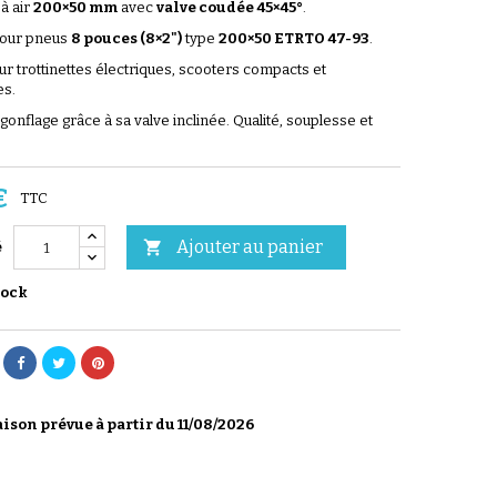
à air
200×50 mm
avec
valve coudée 45×45°
.
our pneus
8 pouces (8×2")
type
200×50 ETRTO 47-93
.
ur trottinettes électriques, scooters compacts et
s.
e gonflage grâce à sa valve inclinée. Qualité, souplesse et
.
€
TTC
Ajouter au panier

é
tock
ison prévue à partir du 11/08/2026