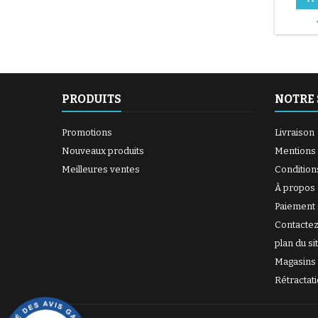
Dégra
séchez 
uniform
du trou.
mIn, jus
brille 
PRODUITS
NOTRE 
Promotions
Livraison
Nouveaux produits
Mentions 
Meilleures ventes
Condition
À propos
Paiement 
Contacte
plan du si
Magasins
Rétractat