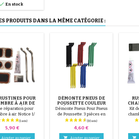

En stock
ES PRODUITS DANS LA MÊME CATÉGORIE :
 RUSTINES POUR
DÉMONTE PNEUS DE
RU
MBRE À AIR DE
POUSSETTE COULEUR
CHAM
ETTE + DÉMONTE
ALÉATOIRE 1 LOT DE 3
de réparation pour
Démonte Pneus Pour Pneus
Kit d
PNEUS
PIÈCES
re à air. Notice 1/
de Poussette. 3 pièces en
chamb
lisez le trou sur la
plastique de haute qualité,
Local
 à air. 2/ Frottez la
couleur aléatoire, noir, rouge,
chambre
Prix
Prix
5,90 €
4,60 €
e qui va accueillir le
vert, jaune et bleu ou 3 pièces
surface
c le grattoir fourni. 3/
en acier ( gris ) Le montage du
patch avec


Ajouter au panier
Ajouter au panier