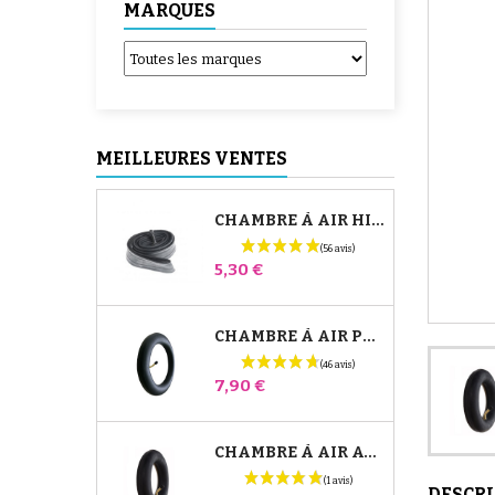
MARQUES
MEILLEURES VENTES
CHAMBRE À AIR HIGH TREK BÉBÉ CONFORT
Prix
5,30 €
CHAMBRE À AIR POUSSETTE JANÉ SLALOM PRO ET POWERTWIN
Prix
7,90 €
CHAMBRE À AIR AVANT POUSSETTE BUGABOO DONKEY
DESCR