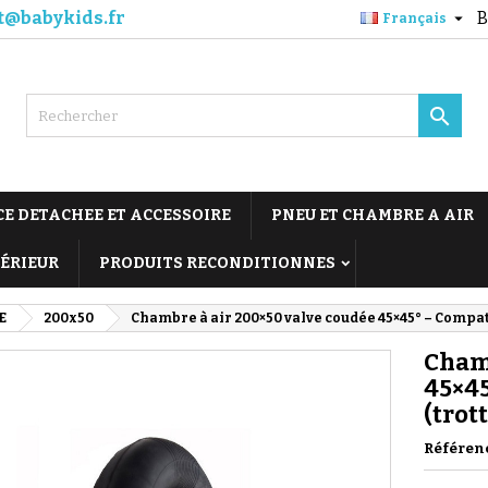
t@babykids.fr
B

Français

CE DETACHEE ET ACCESSOIRE
PNEU ET CHAMBRE A AIR
TÉRIEUR
PRODUITS RECONDITIONNES
E
200x50
Chambre à air 200×50 valve coudée 45×45° – Compati
Chamb
45×45
(trot
Référen