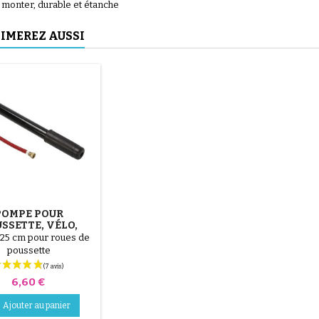
à monter, durable et étanche
IMEREZ AUSSI
(6 avis)
(27 avis)
POMPE POUR
SSETTE, VÉLO,
ROTTINETTE
25 cm pour roues de
poussette
Prix
6,60 €
Ajouter au panier