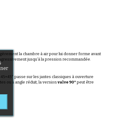
 légèrement la chambre à air pour lui donner forme avant
lez progressivement jusqu’à la pression recommandée.
s
nner
e 45×45° passe sur les jantes classiques à ouverture
tes ou à angle réduit, la version
valve 90°
peut être