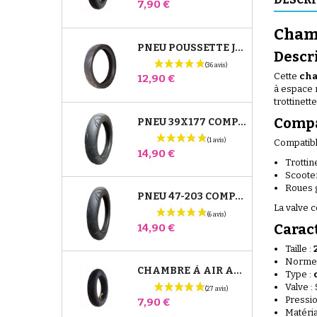
Prix
7,90 €
Chamb
PNEU POUSSETTE JANÉ SLALOM PRO ET POWERTWIN
Descr
Cette
cha
Prix
12,90 €
à espace r
trottinet
Compa
PNEU 39X177 COMPATIBLE POUSSETTE BUGABOO DONKEY - POUR ROUE AVANT
Compatibl
Prix
14,90 €
Trottin
Scooter
Roues g
PNEU 47-203 COMPATIBLE POUSSETTE BUGABOO DONKEY - POUR ROUE ARRIÈRE
La valve 
Prix
Carac
14,90 €
Taille :
Norme
CHAMBRE À AIR ARRIÈRE POUSSETTE WHIZZ RED CASTLE
Type :
Valve :
Pressio
Prix
7,90 €
Matéria