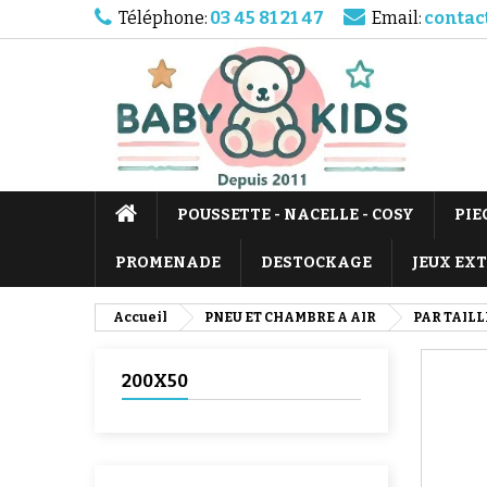
Téléphone:
03 45 81 21 47
Email:
contac
POUSSETTE - NACELLE - COSY
PIE
PROMENADE
DESTOCKAGE
JEUX EX
Accueil
PNEU ET CHAMBRE A AIR
PAR TAILL
200X50