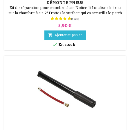
DÉMONTE PNEUS
Kit de réparation pour chambre à air. Notice 1/ Localisez le trou
sur la chambre à air. 2/ Frottez la surface qui va accueillir le patch
avec le grattoir fourni. 3/ Dégraissez, nettoyez et séchez la
surface. 4/ Étalez uniformément la colle autour du trou. 5/
Prix
5,90 €
Patientez environ 1 mIn, jusqu'à ce que la colle ne brille plus. 6/
Positionnez le patch au...

Ajouter au panier

En stock