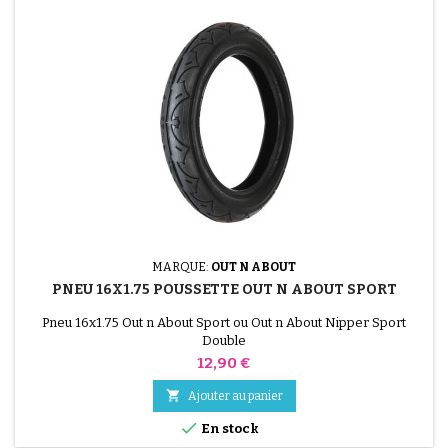
MARQUE:
OUT N ABOUT
PNEU 16X1.75 POUSSETTE OUT N ABOUT SPORT
Pneu 16x1.75 Out n About Sport ou Out n About Nipper Sport
Double
Prix
12,90 €

Ajouter au panier

En stock