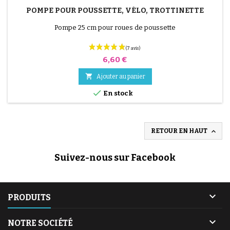
POMPE POUR POUSSETTE, VÉLO, TROTTINETTE
Pompe 25 cm pour roues de poussette
Prix
6,60 €

Ajouter au panier

En stock

RETOUR EN HAUT
Suivez-nous sur Facebook
(2 avis)

PRODUITS

NOTRE SOCIÉTÉ