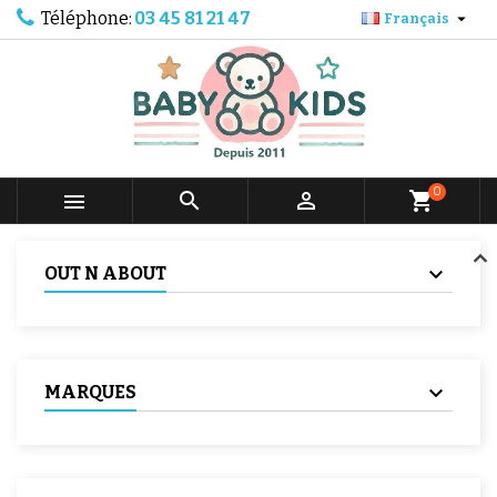
Téléphone:
03 45 81 21 47

Français
0



shopping_cart
OUT N ABOUT
MARQUES