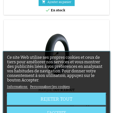

Ajouter au panier

En stock
Ce site Web utilise ses propres cookies et ceux de
tiers pour améliorer nos services et vous montrer
des publicités liées à vos préférences en analysant
vos habitudes de navigation. Pour donner votre
consentement à son utilisation, appuyez sur le
bouton Accepter.
Informations
Personnaliser les cookies
MARQUE:
OUT N ABOUT
CHAMBRE À AIR 12 1/2X2 1/4 POUSSETTE OUT N ABOUT
REJETER TOUT
NIPPER
Chambre à air 12 1/2x2 1/4 Out n About Nipper et Nipper 360 V2
Double
J'ACCEPTE