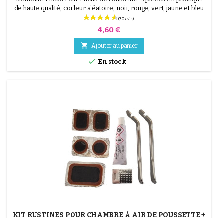
de haute qualité, couleur aléatoire, noir, rouge, vert, jaune et bleu
ou 3 pièces en acier ( gris ) Le montage du pneu se fait sans outils
et uniquement à la main, cela évite de percer la chambre à air.
Prix
4,60 €

Ajouter au panier

En stock
KIT RUSTINES POUR CHAMBRE À AIR DE POUSSETTE +