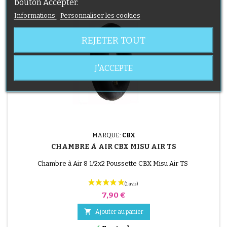
bouton Accepter.
Informations
Personnaliser les cookies
REJETER TOUT
J'ACCEPTE
MARQUE:
CBX
CHAMBRE À AIR CBX MISU AIR TS
Chambre à Air 8 1/2x2 Poussette CBX Misu Air TS
Prix
7,90 €

Ajouter au panier