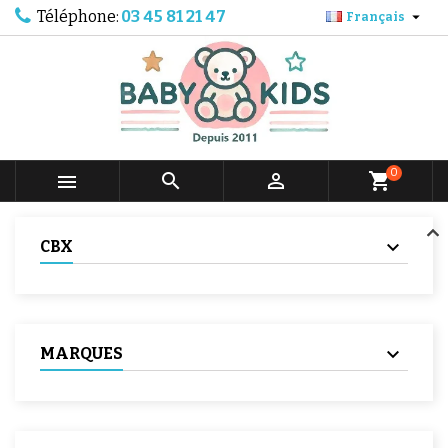
Téléphone:
03 45 81 21 47

Français
0



shopping_cart
CBX
MARQUES