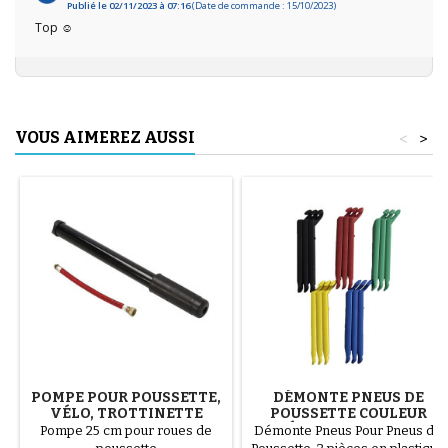
Publié le 02/11/2023 à 07:16
(Date de commande : 15/10/2023)
Top ☺️
VOUS AIMEREZ AUSSI
<
>
POMPE POUR POUSSETTE,
DÉMONTE PNEUS DE
VÉLO, TROTTINETTE
POUSSETTE COULEUR
ALÉATOIRE 1 LOT DE 3
Pompe 25 cm pour roues de
Démonte Pneus Pour Pneus de
PIÈCES