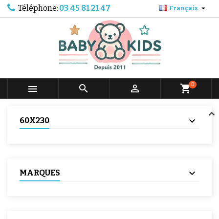
Téléphone:
03 45 81 21 47

Français
0



shopping_cart
60X230
MARQUES