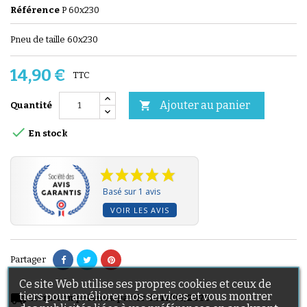
Référence
P 60x230
Pneu de taille 60x230
14,90 €
TTC
Ajouter au panier

Quantité

En stock
Basé sur 1 avis
VOIR LES AVIS
Partager
Ce site Web utilise ses propres cookies et ceux de
tiers pour améliorer nos services et vous montrer
local_shipping
Livraison prévue à partir du 12/08/2026