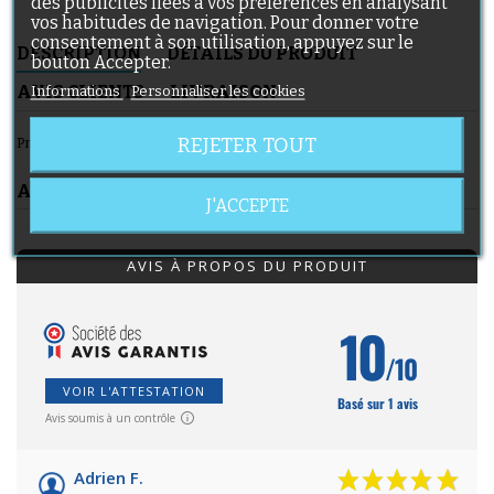
des publicités liées à vos préférences en analysant
vos habitudes de navigation. Pour donner votre
consentement à son utilisation, appuyez sur le
DESCRIPTION
DÉTAILS DU PRODUIT
bouton Accepter.
AVIS CLIENTS
LIVRAISON
Informations
Personnaliser les cookies
REJETER TOUT
Pneu de dimension 60x230 pour poussette
AVIS CLIENTS
J'ACCEPTE
AVIS À PROPOS DU PRODUIT
10
/10
VOIR L'ATTESTATION
Basé sur 1 avis
Avis soumis à un contrôle
Adrien F.