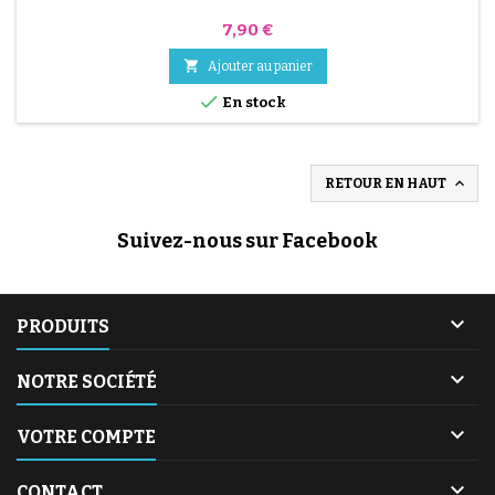
Prix
7,90 €

Ajouter au panier

En stock

RETOUR EN HAUT
Suivez-nous sur Facebook

PRODUITS

NOTRE SOCIÉTÉ

VOTRE COMPTE

CONTACT