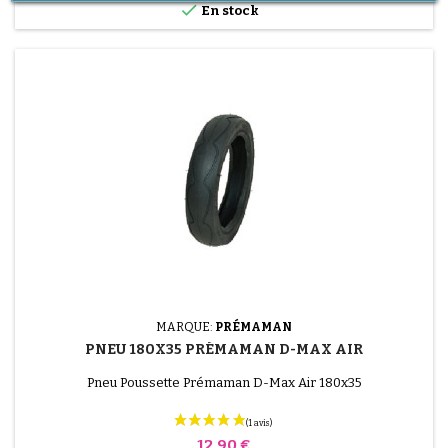

En stock
MARQUE:
PRÉMAMAN
PNEU 180X35 PRÉMAMAN D-MAX AIR
Pneu Poussette Prémaman D-Max Air 180x35
Prix
12,90 €