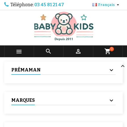
Téléphone:
03 45 81 21 47

Français
0



shopping_cart
PRÉMAMAN
MARQUES