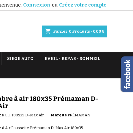
ienvenue,
Connexion
ou
Créez votre compte
shopping_cart
Panier:
0
Produits - 0,00 €
SIEGE AUTO
EVEIL - REPAS - SOMMEIL
bre à air 180x35 Prémaman D-
Air
ce
CH 180x35 D-Max Air
Marque
PRÉMAMAN
 à Air Poussette Prémaman D-Max Air 180x35