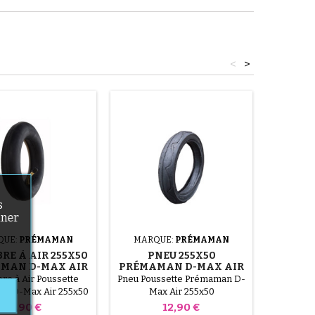
<
>
s
nner
QUE:
PRÉMAMAN
MARQUE:
PRÉMAMAN
MARQ
RE À AIR 255X50
PNEU 255X50
P
MAN D-MAX AIR
PRÉMAMAN D-MAX AIR
PRÉMA
e à Air Poussette
Pneu Poussette Prémaman D-
Pneu Pou
n D-Max Air 255x50
Max Air 255x50
Ma
Prix
Prix
7,90 €
12,90 €