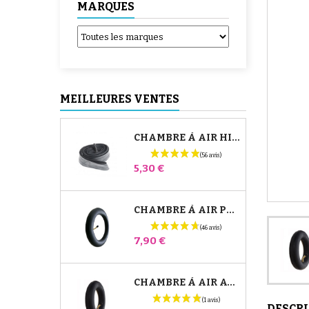
MARQUES
MEILLEURES VENTES
CHAMBRE À AIR HIGH TREK BÉBÉ CONFORT
Prix
5,30 €
CHAMBRE À AIR POUSSETTE JANÉ SLALOM PRO ET POWERTWIN
Prix
7,90 €
CHAMBRE À AIR AVANT POUSSETTE BUGABOO DONKEY
DESCR