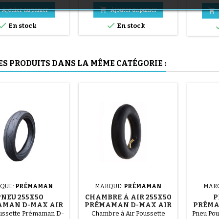
en acier ( gris ) Le montage du
(1 avis)

Ajouter au panier
Ajouter au panier

pneu se fait sans outils et


uniquement à la main, cela
En stock
En stock
évite de percer la chambre à
air.
ES PRODUITS DANS LA MÊME CATÉGORIE :
(36 avis)
(1 avis)
QUE:
PRÉMAMAN
MARQUE:
PRÉMAMAN
MAR
PNEU 255X50
CHAMBRE À AIR 255X50
P
AMAN D-MAX AIR
PRÉMAMAN D-MAX AIR
PRÉMA
ussette Prémaman D-
Chambre à Air Poussette
Pneu Po