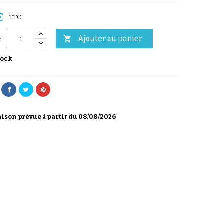
€
TTC
Ajouter au panier

é
tock
ison prévue à partir du 08/08/2026