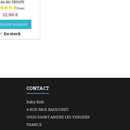
ax Air 180x35
Prix
12,90 €
Ajouter au panier

En stock
(30 avis)
CONTACT
Baby Kids
4 RUE PAUL BAUDURET
10120 SAINT ANDRE LES VERGERS
FRANCE