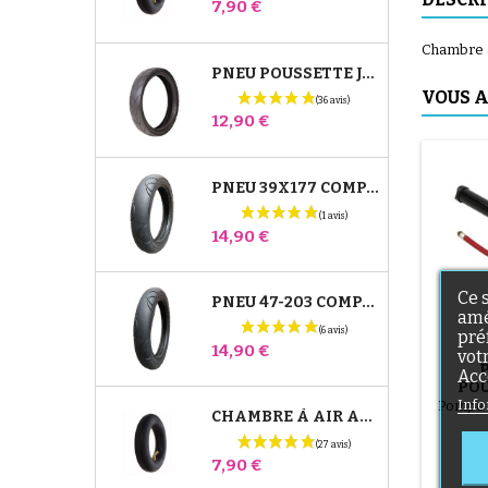
Prix
7,90 €
Chambre à
PNEU POUSSETTE JANÉ SLALOM PRO ET POWERTWIN
VOUS A
Prix
12,90 €
PNEU 39X177 COMPATIBLE POUSSETTE BUGABOO DONKEY - POUR ROUE AVANT
Prix
14,90 €
Ce 
PNEU 47-203 COMPATIBLE POUSSETTE BUGABOO DONKEY - POUR ROUE ARRIÈRE
amé
pré
Prix
14,90 €
vot
Acc
POU
T
Info
Pompe 
CHAMBRE À AIR ARRIÈRE POUSSETTE WHIZZ RED CASTLE
Prix
7,90 €