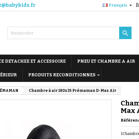
t@babykids.fr
B

Français

CE DETACHEE ET ACCESSOIRE
PNEU ET CHAMBRE A AIR
TÉRIEUR
PRODUITS RECONDITIONNES
RÉMAMAN
Chambre à air 180x35 Prémaman D-Max Air
Cham
Max 
Référen
1Chambre