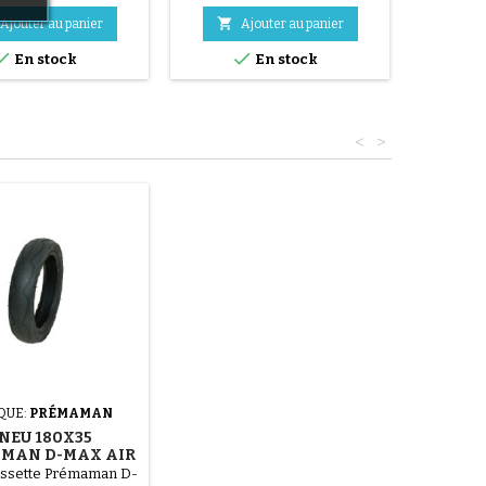

Ajouter au panier
Ajouter au panier



En stock
En stock
<
>
QUE:
PRÉMAMAN
NEU 180X35
MAN D-MAX AIR
ussette Prémaman D-