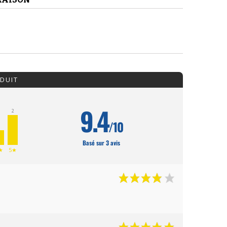
DUIT
9.4
2
/10
1
Basé sur 3 avis
★
5★