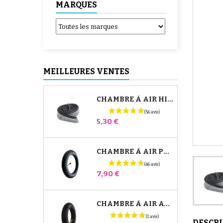
MARQUES
MEILLEURES VENTES
CHAMBRE À AIR HIGH TREK BÉBÉ CONFORT
Prix
5,30 €
CHAMBRE À AIR POUSSETTE JANÉ SLALOM PRO ET POWERTWIN
Prix
7,90 €
CHAMBRE À AIR AVANT POUSSETTE BUGABOO DONKEY
DESCR