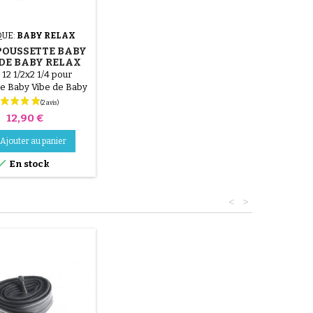
UE:
BABY RELAX
POUSSETTE BABY
 DE BABY RELAX
12 1/2x2 1/4 pour
e Baby Vibe de Baby
Relax
Prix
12,90 €
Ajouter au panier

En stock
<
>