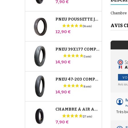
Prix
7,90 €
Chambre à
PNEU POUSSETTE JANÉ SLALOM PRO ET POWERTWIN
AVIS C
Prix
12,90 €
PNEU 39X177 COMPATIBLE POUSSETTE BUGABOO DONKEY - POUR ROUE AVANT
Prix
14,90 €
VO
PNEU 47-203 COMPATIBLE POUSSETTE BUGABOO DONKEY - POUR ROUE ARRIÈRE
Avis so
Prix
14,90 €
M
Pu
CHAMBRE À AIR ARRIÈRE POUSSETTE WHIZZ RED CASTLE
Très b
Prix
7,90 €
S