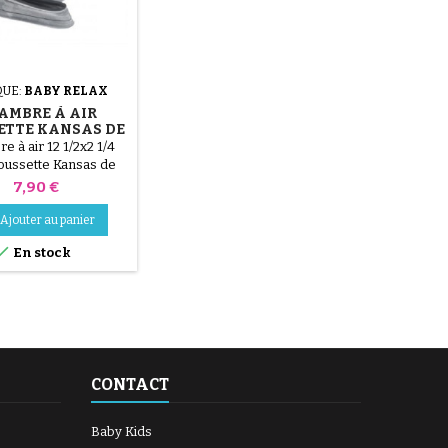
UE:
BABY RELAX
AMBRE À AIR
ETTE KANSAS DE
ABY RELAX
 à air 12 1/2x2 1/4
oussette Kansas de
Baby Relax
Prix
7,90 €
Ajouter au panier

En stock
CONTACT
Baby Kids