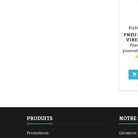
MAR
PNEU 
VIBE
Pneu
pousset

PRODUITS
NOTRE 
Promotions
Livraison