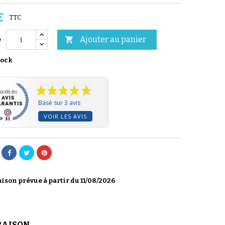
€
TTC
Ajouter au panier

é
tock
Basé sur 3 avis
VOIR LES AVIS
ison prévue à partir du 11/08/2026
RAISON