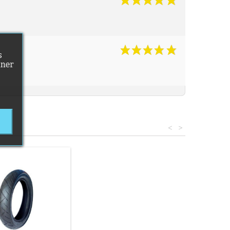
s
nner
<
>