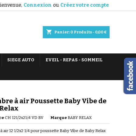
ienvenue,
Connexion
ou
Créez votre compte
shopping_cart
Panier:
0
Produits - 0,00 €
SIEGE AUTO
EVEIL - REPAS - SOMMEIL
re à air Poussette Baby Vibe de
 Relax
ce
CH 121/2x21/4 VD BV
Marque
BABY RELAX
 air 12 1/2x2 1/4 pour poussette Baby Vibe de Baby Relax