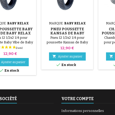
QUE:
BABY RELAX
MARQUE:
BABY RELAX
MARQ
POUSSETTE BABY
PNEU POUSSETTE
CH
 DE BABY RELAX
KANSAS DE BABY
POUSS
RELAX
B
 12 1/2x2 1/4 pour
Pneu 12 1/2x2 1/4 pour
Chambre
te Baby Vibe de Baby
poussette Kansas de Baby
pour p
Relax
Relax
Prix
12,90 €
Prix
12,90 €


Ajouter au panier
Ajouter au panier

En stock

En stock
SOCIÉTÉ
VOTRE COMPTE
Informations personnelles