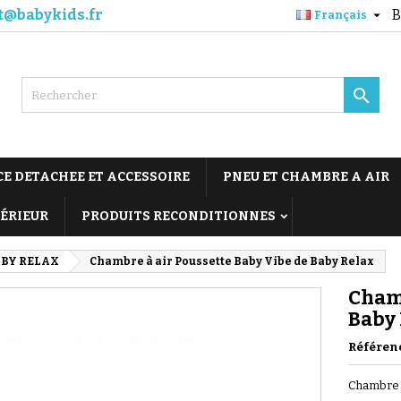
t@babykids.fr
B

Français

CE DETACHEE ET ACCESSOIRE
PNEU ET CHAMBRE A AIR
TÉRIEUR
PRODUITS RECONDITIONNES
BY RELAX
Chambre à air Poussette Baby Vibe de Baby Relax
Chamb
Baby
Référen
Chambre à