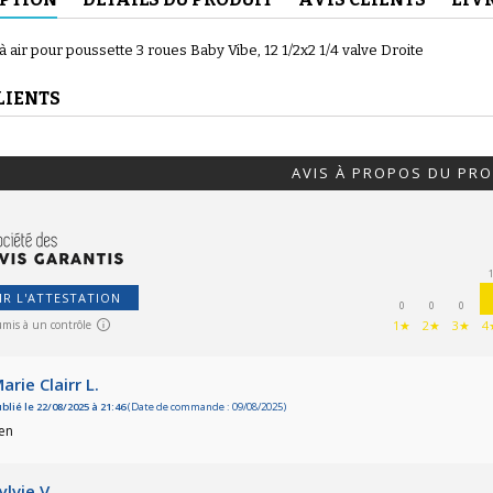
 air pour poussette 3 roues Baby Vibe, 12 1/2x2 1/4 valve Droite
LIENTS
(56 avis)
AVIS À PROPOS DU PRO
IR L'ATTESTATION
0
0
0
umis à un contrôle
1★
2★
3★
4
(46 avis)
arie Clairr L.
blié le 22/08/2025 à 21:46
(Date de commande : 09/08/2025)
ien
ylvie V.