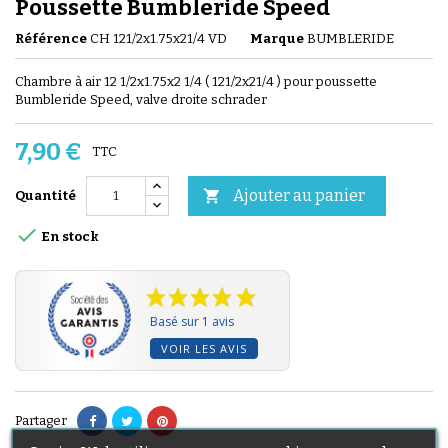
Poussette Bumbleride Speed
Référence
CH 121/2x1.75x21/4 VD
Marque
BUMBLERIDE
Chambre à air 12 1/2x1.75x2 1/4 ( 121/2x21/4 ) pour poussette
Bumbleride Speed, valve droite schrader
7,90 €
TTC
Ajouter au panier

Quantité

En stock
Basé sur 1 avis
VOIR LES AVIS
Partager