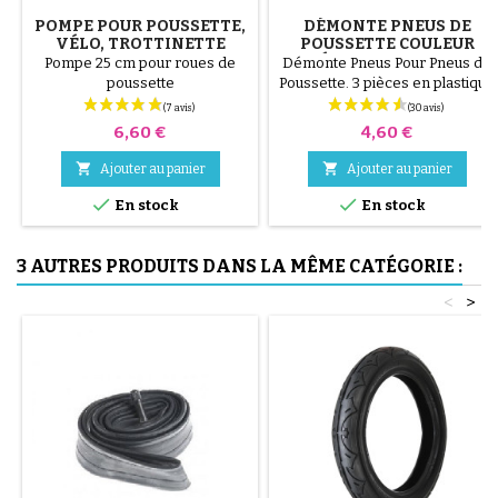
POMPE POUR POUSSETTE,
DÉMONTE PNEUS DE
VÉLO, TROTTINETTE
POUSSETTE COULEUR
ALÉATOIRE 1 LOT DE 3
Pompe 25 cm pour roues de
Démonte Pneus Pour Pneus de
PIÈCES
poussette
Poussette. 3 pièces en plastique
de haute qualité, couleur
aléatoire, noir, rouge, vert,
Prix
Prix
6,60 €
4,60 €
jaune et bleu ou 3 pièces en
acier ( gris ) Le montage du


Ajouter au panier
Ajouter au panier
pneu se fait sans outils et


uniquement à la main, cela évite
En stock
En stock
de percer la chambre à air.
3 AUTRES PRODUITS DANS LA MÊME CATÉGORIE :
<
>