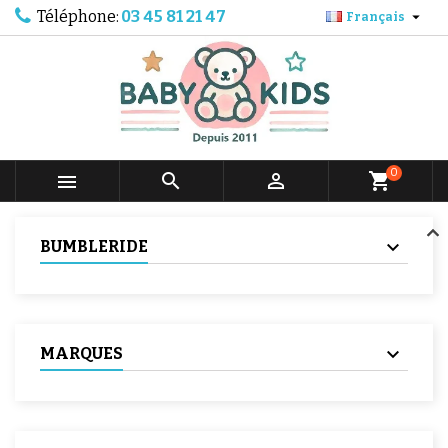
Téléphone:
03 45 81 21 47

Français
0



shopping_cart
BUMBLERIDE
MARQUES