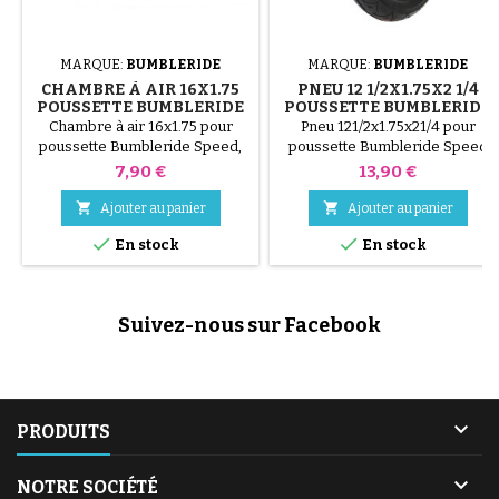
MARQUE:
BUMBLERIDE
MARQUE:
BUMBLERIDE
CHAMBRE À AIR 16X1.75
PNEU 12 1/2X1.75X2 1/4
POUSSETTE BUMBLERIDE
POUSSETTE BUMBLERIDE
SPEED
SPEED
Chambre à air 16x1.75 pour
Pneu 121/2x1.75x21/4 pour
poussette Bumbleride Speed,
poussette Bumbleride Speed
valve droite schrader
Prix
Prix
7,90 €
13,90 €


Ajouter au panier
Ajouter au panier


En stock
En stock
Suivez-nous sur Facebook

PRODUITS

NOTRE SOCIÉTÉ