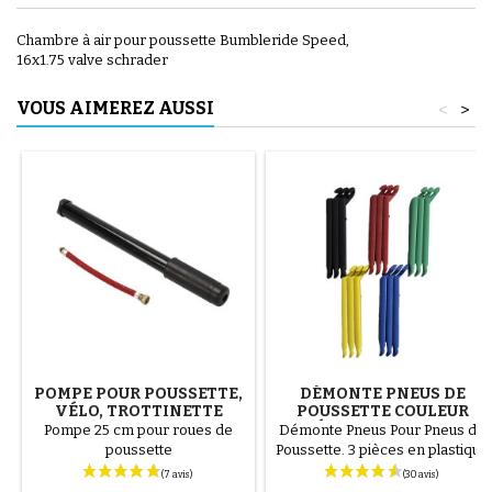
Chambre à air pour poussette Bumbleride Speed,
16x1.75 valve schrader
VOUS AIMEREZ AUSSI
<
>
POMPE POUR POUSSETTE,
DÉMONTE PNEUS DE
VÉLO, TROTTINETTE
POUSSETTE COULEUR
ALÉATOIRE 1 LOT DE 3
Pompe 25 cm pour roues de
Démonte Pneus Pour Pneus de
PIÈCES
poussette
Poussette. 3 pièces en plastique
de haute qualité, couleur
aléatoire, noir, rouge, vert,