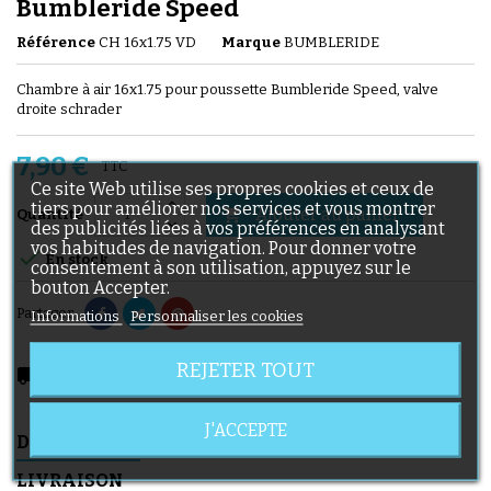
Bumbleride Speed
Référence
CH 16x1.75 VD
Marque
BUMBLERIDE
Chambre à air 16x1.75 pour poussette Bumbleride Speed, valve
droite schrader
7,90 €
TTC
Ce site Web utilise ses propres cookies et ceux de
tiers pour améliorer nos services et vous montrer
Ajouter au panier

Quantité
des publicités liées à vos préférences en analysant
vos habitudes de navigation. Pour donner votre

En stock
consentement à son utilisation, appuyez sur le
bouton Accepter.
Partager
Informations
Personnaliser les cookies
REJETER TOUT
local_shipping
Livraison prévue à partir du 11/08/2026
J'ACCEPTE
DESCRIPTION
DÉTAILS DU PRODUIT
LIVRAISON