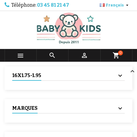
Téléphone:
03 45 81 21 47

Français
0



shopping_cart
16X1.75-1.95
MARQUES