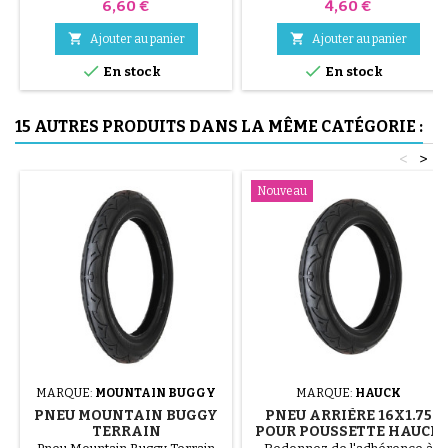
Prix
Prix
6,60 €
4,60 €
jaune et bleu ou 3 pièces en
acier ( gris ) Le montage du


Ajouter au panier
Ajouter au panier
pneu se fait sans outils et


uniquement à la main, cela évite
En stock
En stock
de percer la chambre à air.
15 AUTRES PRODUITS DANS LA MÊME CATÉGORIE :
<
>
Nouveau
MARQUE:
MOUNTAIN BUGGY
MARQUE:
HAUCK
PNEU MOUNTAIN BUGGY
PNEU ARRIÈRE 16X1.75
TERRAIN
POUR POUSSETTE HAUCK
RUNNER 2