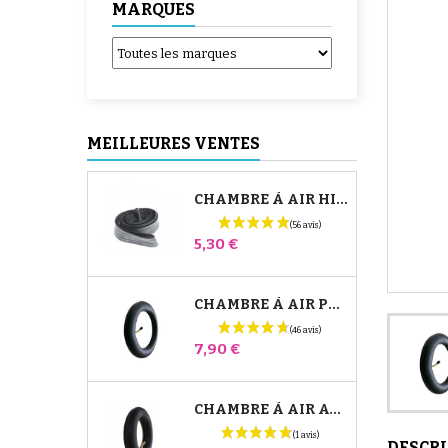
MARQUES
MEILLEURES VENTES
CHAMBRE À AIR HIGH TREK BÉBÉ CONFORT
Prix
5,30 €
CHAMBRE À AIR POUSSETTE JANÉ SLALOM PRO ET POWERTWIN
Prix
7,90 €
CHAMBRE À AIR AVANT POUSSETTE BUGABOO DONKEY
DESCR