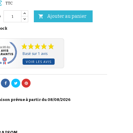
€
TTC
Ajouter au panier

é
tock
Basé sur 1 avis
VOIR LES AVIS
ison prévue à partir du 08/08/2026
RAISON