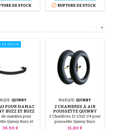


TURE DE STOCK
RUPTURE DE STOCK
RUP
<
>
E DE STOCK
RUPTURE
RQUE:
QUINNY
MARQUE:
QUINNY
MA
AU POUR HAMAC
2 CHAMBRES À AIR
HABILL
Y BUZZ ET BUZZ
POUSSETTE QUINNY
POUS
XTRA
BUZZ
BUZZ
 de maintien pour
2 Chambres 12 1/2x2 1/4 pour
Prote
tte Quinny Buzz et
poussette Quinny Buzz
pousset
Buzz Xtra
Prix
Prix
34,90 €
15,80 €