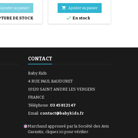


Ajouter au panier
Ajouter au panier


TURE DE STOCK
En stock
RUP
CONTACT
Baby Kids
4 RUE PAUL BAUDURET
10120 SAINT ANDRE LES VERGERS
FRANCE
Téléphone:
03 45 81 21 47
Email:
contact@babykids.fr
(30 avis)
Marchand approuvé par la Société des Avis
Garantis,
cliquez ici pour vérifier
.