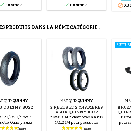


uniquement à la main, cela

En stock
En stock
RUP
évite de percer la chambre à
air.
(6 avis)
ES PRODUITS DANS LA MÊME CATÉGORIE :
RUPTUR
(27 avis)
ARQUE:
QUINNY
MARQUE:
QUINNY
MA
U QUINNY BUZZ
2 PNEUS ET 2 CHAMBRES
ARCE
À AIR QUINNY BUZZ
QUINN
 12 1/2x2 1/4 pour
2 Pneus et 2 chambres à air 12
Barre
sette Quinny Buzz
1/2x2 1/4 pour poussette
pousse
Quinny Buzz