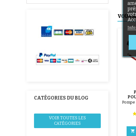
amé
pré
vot
VOUS A
Acc
Info
POU
CATÉGORIES DU BLOG
T
Pompe 
VOIR TOUTES LES
CATÉGORIES
