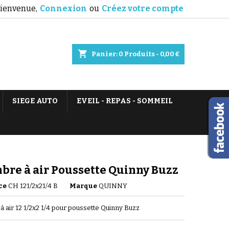
ienvenue,
Connexion
ou
Créez votre compte
shopping_cart
Panier:
0
Produits - 0,00 €
SIEGE AUTO
EVEIL - REPAS - SOMMEIL
re à air Poussette Quinny Buzz
ce
CH 121/2x21/4 B
Marque
QUINNY
 air 12 1/2x2 1/4 pour poussette Quinny Buzz