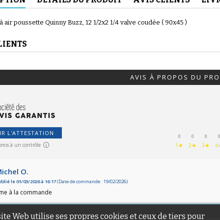
 air poussette Quinny Buzz, 12 1/2x2 1/4 valve coudée ( 90x45 )
LIENTS
(56 avis)
AVIS À PROPOS DU PRO
IR L'ATTESTATION
0
0
0
umis à un contrôle
1★
2★
3★
4
(46 avis)
ichel O.
blié le 01/03/2026 à 16:17
(Date de commande : 19/02/2026)
me à la commande
site Web utilise ses propres cookies et ceux de tiers pour