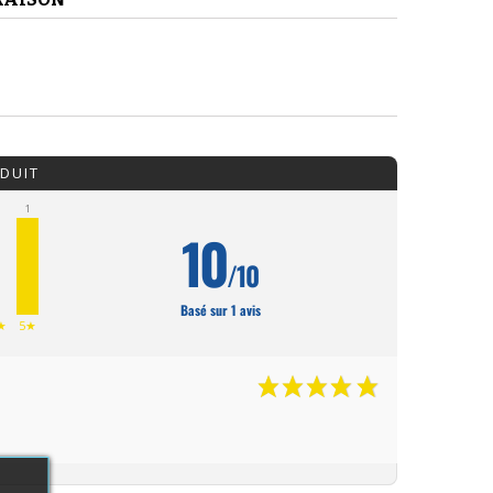
DUIT
1
10
/10
0
Basé sur 1 avis
★
5★