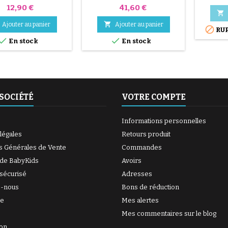
Prix
Prix
12,90 €
41,60 €


Ajouter au panier
Ajouter au panier

RUP


En stock
En stock
SOCIÉTÉ
VOTRE COMPTE
Informations personnelles
légales
Retours produit
s Générales de Vente
Commandes
 de BabyKids
Avoirs
sécurisé
Adresses
z-nous
Bons de réduction
te
Mes alertes
(7 avis)
Mes commentaires sur le blog
ion