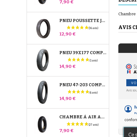
Prix
7,90 €
Chambre à
PNEU POUSSETTE JANÉ SLALOM PRO ET POWERTWIN
AVIS C
Prix
12,90 €
PNEU 39X177 COMPATIBLE POUSSETTE BUGABOO DONKEY - POUR ROUE AVANT
Prix
14,90 €
VO
PNEU 47-203 COMPATIBLE POUSSETTE BUGABOO DONKEY - POUR ROUE ARRIÈRE
Avis so
Prix
14,90 €
M
Pu
CHAMBRE À AIR ARRIÈRE POUSSETTE WHIZZ RED CASTLE
confor
Prix
7,90 €
Ce 