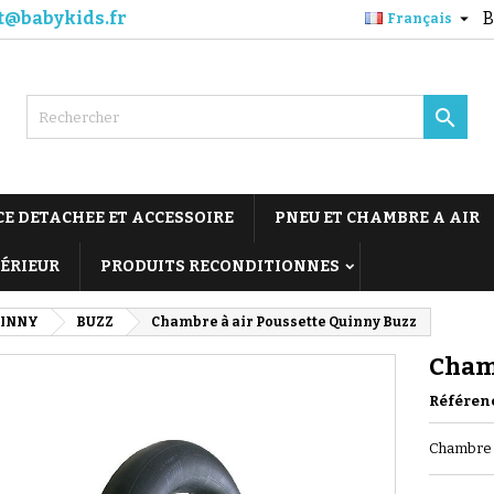
t@babykids.fr
B

Français

CE DETACHEE ET ACCESSOIRE
PNEU ET CHAMBRE A AIR
TÉRIEUR
PRODUITS RECONDITIONNES
INNY
BUZZ
Chambre à air Poussette Quinny Buzz
Chamb
Référen
Chambre à