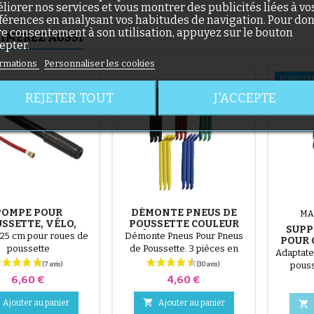
liorer nos services et vous montrer des publicités liées à vo
(1 avis)
férences en analysant vos habitudes de navigation. Pour do
re consentement à son utilisation, appuyez sur le bouton
IMEREZ AUSSI
epter.
rmations
Personnaliser les cookies
RUPTUR
REJETER TOUT
J'ACCEPTE
(36 avis)
POMPE POUR
DÉMONTE PNEUS DE
MA
SSETTE, VÉLO,
POUSSETTE COULEUR
SUPP
ROTTINETTE
ALÉATOIRE 1 LOT DE 3
25 cm pour roues de
Démonte Pneus Pour Pneus
(1 avis)
POUR 
PIÈCES
poussette
de Poussette. 3 pièces en
Adaptate
plastique de haute qualité,
pouss
couleur aléatoire, noir, rouge,
Prix
Prix
6,60 €
4,60 €
vert, jaune et bleu ou 3 pièces
en acier ( gris ) Le montage du

Ajouter au panier
Ajouter au panier

pneu se fait sans outils et