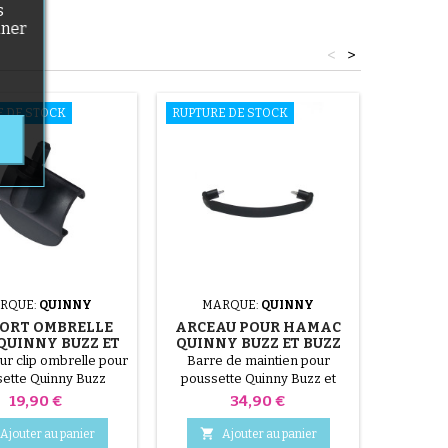
s
nner
<
>
E DE STOCK
RUPTURE DE STOCK
RUPTURE
RQUE:
QUINNY
MARQUE:
QUINNY
MA
ORT OMBRELLE
ARCEAU POUR HAMAC
HABILL
QUINNY BUZZ ET
QUINNY BUZZ ET BUZZ
POUS
BUZZ XTRA
XTRA
BUZZ
ur clip ombrelle pour
Barre de maintien pour
Prote
ette Quinny Buzz
poussette Quinny Buzz et
pousset
Buzz Xtra
Prix
Prix
19,90 €
34,90 €


Ajouter au panier
Ajouter au panier