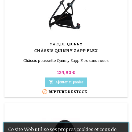
MARQUE:
QUINNY
CHÂSSIS QUINNY ZAPP FLEX
Châssis poussette Quinny Zapp Flex sans roues
Prix
124,90 €

Ajouter au panier

RUPTURE DE STOCK
Ce site Web utilise ses propres cookies et ceux de