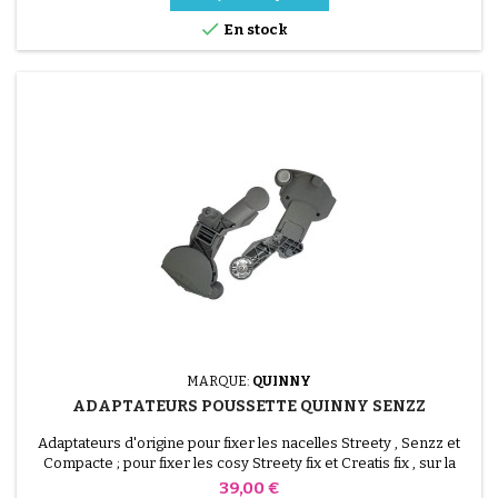

En stock
MARQUE:
QUINNY
ADAPTATEURS POUSSETTE QUINNY SENZZ
Adaptateurs d'origine pour fixer les nacelles Streety , Senzz et
Compacte ; pour fixer les cosy Streety fix et Creatis fix , sur la
poussette Quinny Senzz
Prix
39,00 €