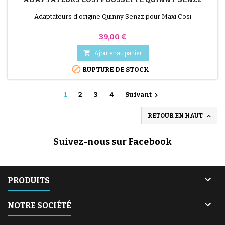
Adaptateurs d'origine Quinny Senzz pour Maxi Cosi
Prix
39,00 €

Ajouter au panier

RUPTURE DE STOCK

1
2
3
4
Suivant

RETOUR EN HAUT
Suivez-nous sur Facebook

PRODUITS

NOTRE SOCIÉTÉ