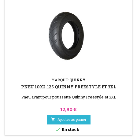
MARQUE:
QUINNY
PNEU 10X2.125 QUINNY FREESTYLE ET 3XL
Pneu avant pour poussette Quinny Freestyle et 3XL
Prix
12,90 €

Ajouter au panier

En stock