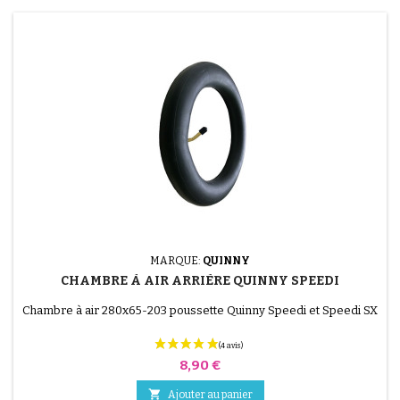
MARQUE:
QUINNY
CHAMBRE À AIR ARRIÈRE QUINNY SPEEDI
Chambre à air 280x65-203 poussette Quinny Speedi et Speedi SX
Prix
8,90 €

Ajouter au panier