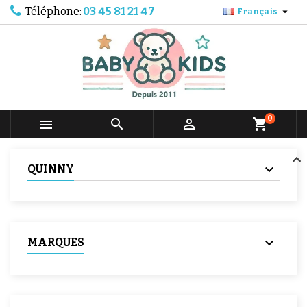
Téléphone:
03 45 81 21 47

Français
0



shopping_cart
QUINNY
MARQUES