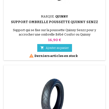
MARQUE:
QUINNY
SUPPORT OMBRELLE POUSSETTE QUINNY SENZZ
Support qui se fixe sur la poussette Quinny Senzz pour y
accrocher une ombrelle Bébé Confor ou Quinny
Prix
16,90 €

Ajouter au panier

Derniers articles en stock