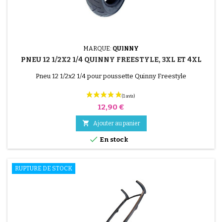
MARQUE:
QUINNY
PNEU 12 1/2X2 1/4 QUINNY FREESTYLE, 3XL ET 4XL
Pneu 12 1/2x2 1/4 pour poussette Quinny Freestyle
Prix
12,90 €

Ajouter au panier

En stock
RUPTURE DE STOCK