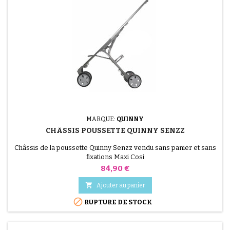
MARQUE:
QUINNY
CHÂSSIS POUSSETTE QUINNY SENZZ
Châssis de la poussette Quinny Senzz vendu sans panier et sans
fixations Maxi Cosi
Prix
84,90 €

Ajouter au panier

RUPTURE DE STOCK
(1 avis)