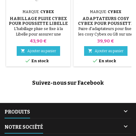
MARQUE:
CYBEX
MARQUE:
CYBEX
HABILLAGE PLUIE CYBEX
ADAPTATEURS COSY
POUR POUSSETTE LIBELLE
CYBEX POUR POUSSETTE
BALIOS S - TALOS S
L'habillage pluie se fixe à la
Paire d'adaptateurs pour fixer
Libelle pour assurer une
les cosy Cybex ou GB sur une
protection efficace contre le
poussette Balios S et Talos S
Prix
Prix
43,90 €
39,90 €
vent et les intempéries.


Ajouter au panier
Ajouter au panier


En stock
En stock
Suivez-nous sur Facebook

PRODUITS

NOTRE SOCIÉTÉ