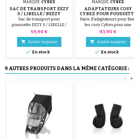
MARQUE:
CYBEX
MARQUE:
CYBEX
SAC DE TRANSPORT EEZY
ADAPTATEURS COSY
S / LIBELLE / BEEZY
CYBEX POUR POUSSETTE
BEEZY
Sac de transport pour
Paire d'adaptateurs pour fixer
poussette EEZY S / LIBELLE /
les cosy Cybex pour une
BEEZY. Compatible avec les
poussette Beezy
Prix
Prix
59,90 €
43,90 €
poussettes Eezy S 2, Eezy S+2,
Eezy S Twist, Eezy S Twist 2,


Ajouter au panier
Ajouter au panier
Eezy S Twist+ 2, Libelle et


En stock
En stock
Beezy.
9 AUTRES PRODUITS DANS LA MÊME CATÉGORIE :
<
>