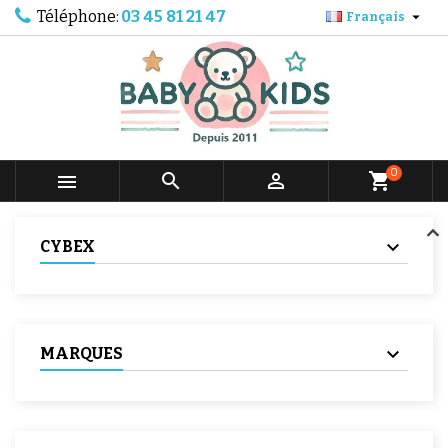
Téléphone:
03 45 81 21 47

Français
0



shopping_cart
CYBEX
MARQUES