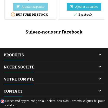
auto pour bébé CYBEX
vent et les intempéries.


Ajouter au panier
Ajouter au panier


RUPTURE DE STOCK
En stock
Suivez-nous sur Facebook

PRODUITS

NOTRE SOCIÉTÉ

VOTRE COMPTE

CONTACT
Marchand approuvé par la Société des Avis Garantis,
cliquez ici pour
vérifier
.