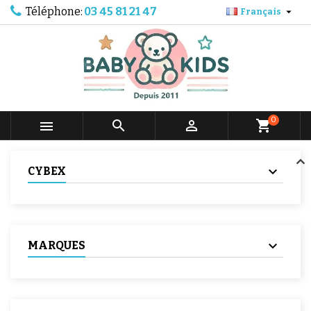
Téléphone:
03 45 81 21 47

Français
0



shopping_cart
CYBEX
MARQUES