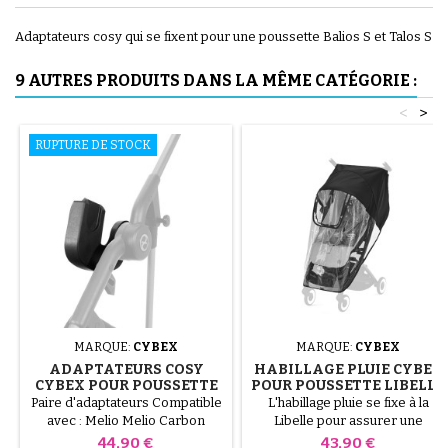
Adaptateurs cosy qui se fixent pour une poussette Balios S et Talos S
9 AUTRES PRODUITS DANS LA MÊME CATÉGORIE :
<
>
RUPTURE DE STOCK
MARQUE:
CYBEX
MARQUE:
CYBEX
ADAPTATEURS COSY
HABILLAGE PLUIE CYBEX
CYBEX POUR POUSSETTE
POUR POUSSETTE LIBELLE
MELIO LINE
Paire d'adaptateurs Compatible
L'habillage pluie se fixe à la
avec : Melio Melio Carbon
Libelle pour assurer une
Melio Street Tous les sièges
protection efficace contre le
Prix
Prix
44,90 €
43,90 €