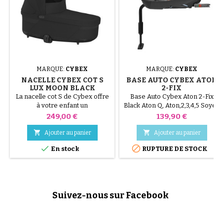
MARQUE:
CYBEX
MARQUE:
CYBEX
NACELLE CYBEX COT S
BASE AUTO CYBEX ATON
LUX MOON BLACK
2-FIX
La nacelle cot S de Cybex offre
Base Auto Cybex Aton 2-Fix
à votre enfant un
Black Aton Q, Aton,2,3,4,5 Soyez
environnement doux et
assurés d'une sécurité
Prix
Prix
249,00 €
139,90 €
sécurisant dès la naissance et
maximale avec cette Base
jusqu'à ses 6 mois environ (9
Isofix pour siège auto coque


Ajouter au panier
Ajouter au panier
kilos). Vous apprécierez son
Aton.


En stock
RUPTURE DE STOCK
intérieur spacieux, ses tissus
de qualité et son matelas
moelleux qui créent un
environnement propice au
sommeil et à la tranquillité. A
Suivez-nous sur Facebook
l'abri de l'agitation de la ville
sous un canopy XXL...