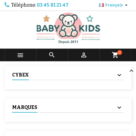
Téléphone:
03 45 81 21 47

Français
0



shopping_cart
CYBEX
MARQUES