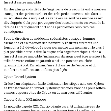
Insert d'assise amovible
Un des plus grands défis de l'ingénierie de la sécurité est le meilleur
transport des prématurés et des très petits nouveau-nés dont la
musculature de la nuque et les réflexes ne sont pas encore assez
développés. Cela peut provoquer des basculements en avant de la
tête de l'enfant quand il dort et des problèmes respiratoires
conséquents.
Sous la direction de médecins spécialistes et sages-femmes
allemands et en fonction des nombreux résultats aux tests une
fonction a été développée pour permettre une inclinaison le plus à
plat possible entre la tête, la nuque et la cage thoracique. Grâce à
l'insert d'assise amovible l'inclinaison du siège peut être ajustée à la
taille de votre enfant et garantir ainsi une position couchée
quasiment à plat. En retirant l'insert d'assise de l'espace et du
confort sont offerts aux enfants plus âgés.
Cybex Travel System
Grâce à un adaptateur facile d'utilisation les sièges auto cosi Cybex
se transforment en Travel Systems pratiques avec des poussettes-
cannes et poussettes de Cybex ou de marques différentes.
Capote Cabrio XXL intégrée
La nouvelle capote XXL Cabrio géante garantit un haut niveau de
protection contre les rayons UV et le vent fort. Elle offre une