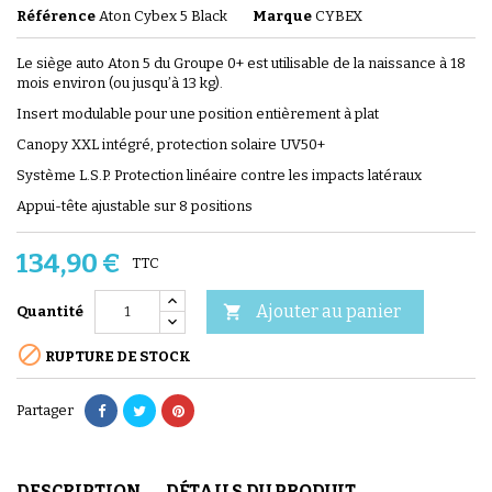
Référence
Aton Cybex 5 Black
Marque
CYBEX
Le siège auto Aton 5 du Groupe 0+ est utilisable de la naissance à 18
mois environ (ou jusqu’à 13 kg).
Insert modulable pour une position entièrement à plat
Canopy XXL intégré, protection solaire UV50+
Système L.S.P. Protection linéaire contre les impacts latéraux
Appui-tête ajustable sur 8 positions
134,90 €
TTC
Ajouter au panier

Quantité

RUPTURE DE STOCK
Partager
DESCRIPTION
DÉTAILS DU PRODUIT