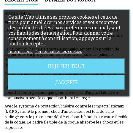
ATON 5 Cybex
Ce site Web utilise ses propres cookies et ceux de
tiers pour améliorer nos services et vous montrer
Appui-tête réglable en hauteur (8 positions)
des publicités liées à vos préférences en analysant
Le nouvel appui-tête réglable sur 8 positions avec guide-sangle
vos habitudes de navigation. Pour donner votre
intégré est un atout de plus pour une excellente protection contre
consentement à son utilisation, appuyez sur le
les impacts latéraux.
bouton Accepter.
La hauteur du harnais s’adapte automatiquement à la position de
Informations
Personnaliser les cookies
l’appui-tête. Un progrès immense pour les parents, puisque
l’installation du harnais est facilitée. Le harnais en Y permet
REJETER TOUT
l’installation de très petits bébés.
Protection linéaire contre les impacts latéraux (système L.S.P.)
intégré
J'ACCEPTE
La protection linéaire contre les impacts latéraux (LSP System)
absorbe l'énergie cinétique générée en cas d'impact latéral en
combinaison avec la coque absorbant l'énergie.
Avec le système de protection linéaire contre les impacts latéraux
(L.S.P. System) le premier choc d'un accident est tout de suite
redirigé vers le protecteur déplié et absorbé par la structure flexible
de la coque. Le cadre flexible de la coque absorbe les chocs et les
repousse.