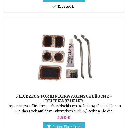

En stock
FLICKZEUG FÜR KINDERWAGENSCHLÄUCHE +
REIFENABZIEHER
Reparaturset für einen Fahrradschlauch. Anleitung 1/ Lokalisieren
Sie das Loch auf dem Fahrradschlauch. 2/ Reiben Sie die
Oberfläche, die den Flicken aufnehmen soll, mit dem
Preis
5,90 €
mitgelieferten Schaber. 3/ Entfetten, reinigen und trocknen Sie
die Oberfläche. 4/ Verteilen Sie den Klebstoff gleichmäßig um das

In den Warenkorb