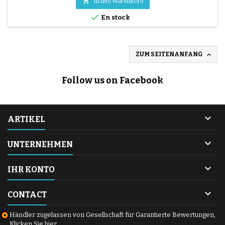

In den Warenkorb

En stock

ZUM SEITENANFANG
Follow us on Facebook

ARTIKEL

UNTERNEHMEN

IHR KONTO

CONTACT
Händler zugelassen von Gesellschaft für Garantierte Bewertungen,
Klicken Sie hier
.