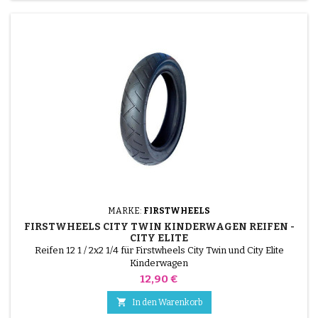
MARKE:
FIRSTWHEELS
FIRSTWHEELS CITY TWIN KINDERWAGEN REIFEN -
CITY ELITE
Reifen 12 1 / 2x2 1/4 für Firstwheels City Twin und City Elite
Kinderwagen
Preis
12,90 €

In den Warenkorb