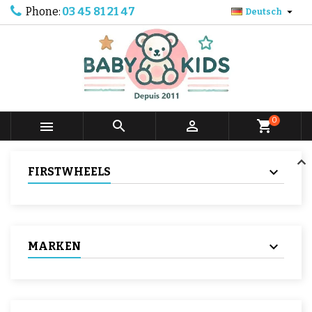
Phone:
03 45 81 21 47

Deutsch
0



shopping_cart
FIRSTWHEELS
MARKEN