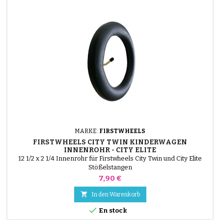
MARKE:
FIRSTWHEELS
FIRSTWHEELS CITY TWIN KINDERWAGEN
INNENROHR - CITY ELITE
12 1/2 x 2 1/4 Innenrohr für Firstwheels City Twin und City Elite
Stößelstangen
Preis
7,90 €

In den Warenkorb

En stock