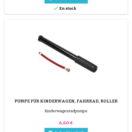
Loch herum. 5/ Warten Sie etwa 1 Minute, bis der...

En stock
PUMPE FÜR KINDERWAGEN, FAHRRAD, ROLLER
Kinderwagenradpumpe
Preis
6,60 €