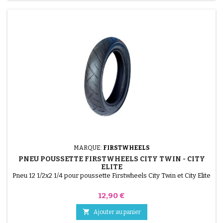
MARQUE:
FIRSTWHEELS
PNEU POUSSETTE FIRSTWHEELS CITY TWIN - CITY
ELITE
Pneu 12 1/2x2 1/4 pour poussette Firstwheels City Twin et City Elite
Prix
12,90 €

Ajouter au panier