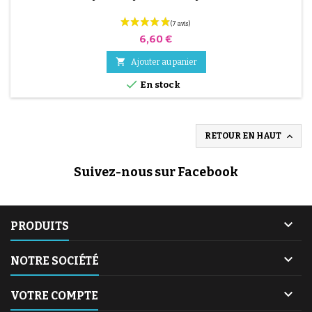
Prix
6,60 €

Ajouter au panier

En stock

RETOUR EN HAUT
Suivez-nous sur Facebook

PRODUITS

NOTRE SOCIÉTÉ

VOTRE COMPTE