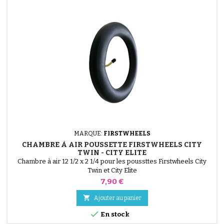
MARQUE:
FIRSTWHEELS
CHAMBRE À AIR POUSSETTE FIRSTWHEELS CITY
TWIN - CITY ELITE
Chambre à air 12 1/2 x 2 1/4 pour les poussttes Firstwheels City
Twin et City Elite
Prix
7,90 €

Ajouter au panier

En stock