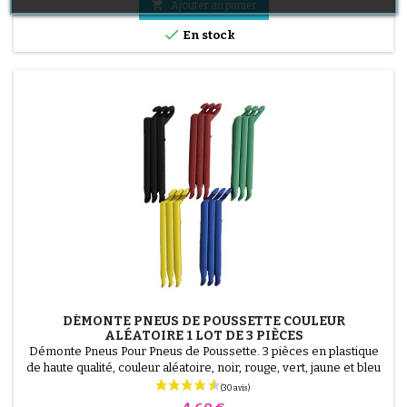
Positionnez le patch au...

Ajouter au panier

En stock
DÉMONTE PNEUS DE POUSSETTE COULEUR
ALÉATOIRE 1 LOT DE 3 PIÈCES
Démonte Pneus Pour Pneus de Poussette. 3 pièces en plastique
de haute qualité, couleur aléatoire, noir, rouge, vert, jaune et bleu
ou 3 pièces en acier ( gris ) Le montage du pneu se fait sans outils
et uniquement à la main, cela évite de percer la chambre à air.
Prix