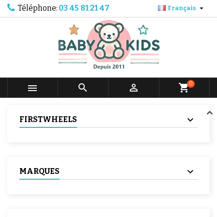
Téléphone:
03 45 81 21 47

Français
0



shopping_cart
FIRSTWHEELS
MARQUES