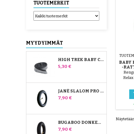
TUOTEMERKIT
MYYDYIMMÄT
TUOTEM
HIGH TREK BABY COMFORT -SISÄPUTKI
BABY 
Hinta
5,30 €
-RAT
Renga
Relax 
JANÉ SLALOM PRO JA POWERTWIN RATTAIDEN SISÄKUMI
Hinta
7,90 €
Näytetään 
BUGABOO DONKEY RATTAIDEN ETUILMAKAMMIO
Hinta
7,90 €