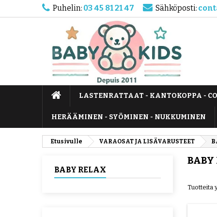
Puhelin:
03 45 81 21 47
Sähköposti:
cont
LASTENRATTAAT - KANTOKOPPA - C
HERÄÄMINEN - SYÖMINEN - NUKKUMINEN
Etusivulle
VARAOSAT JA LISÄVARUSTEET
B
BABY
BABY RELAX
Tuotteita 