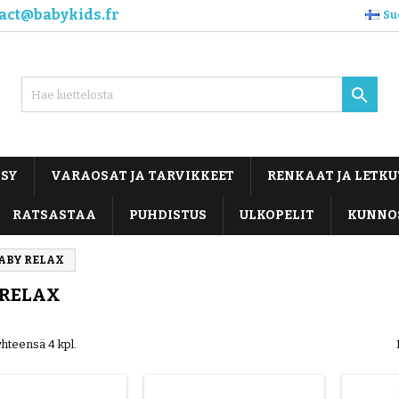
act@babykids.fr
Su

OSY
VARAOSAT JA TARVIKKEET
RENKAAT JA LETKU
RATSASTAA
PUHDISTUS
ULKOPELIT
KUNNO
ABY RELAX
 RELAX
yhteensä 4 kpl.