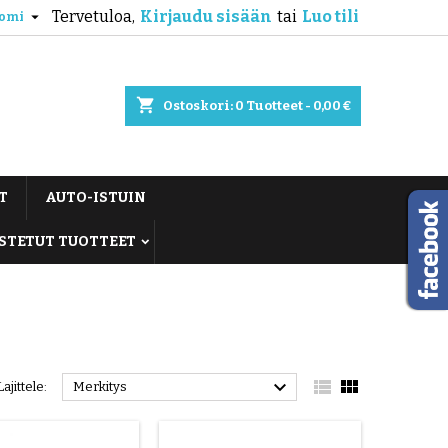
Tervetuloa,
Kirjaudu sisään
tai
Luo tili

omi
shopping_cart
Ostoskori:
0
Tuotteet - 0,00 €
T
AUTO-ISTUIN
STETUT TUOTTEET



Lajittele:
Merkitys