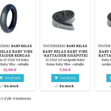
ERKKI:
BABY RELAX
TUOTEMERKKI:
BABY RELAX
TUOTEM
RELAX BABY VIBE
BABY RELAX BABY VIBE
BABY 
TAIDEN RENGAS
-RATTAIDEN SISÄPUTKI
RATTA
s 12 1/2x2 1/4 Baby
12 1/2x2 1/4 sisäputki Baby
Baby R
Baby Vibe -rattaille
Relax Baby Vibe -rattaille
sisäku
Hinta
Hinta
12,90 €
7,90 €


Ostoskoriin
Ostoskoriin


En stock
En stock
1-4 yht. 4 tuotteesta