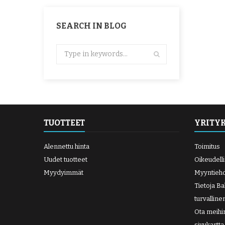
SEARCH IN BLOG
TUOTTEET
YRITY
Alennettu hinta
Toimitus
Uudet tuotteet
Oikeudell
Myydyimmät
Myyntieh
Tietoja B
turvallin
Ota meihi
sivukartta