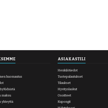
KSEMME
ASIAKASTILI
Henkilötiedot
inen huomautus
Tuotepalautukset
dot
Tilaukset
abyKidsistä
Hyvityslaskut
en maksu
Osoitteet
n yhteyttä
Kupongit
Hälytykseni