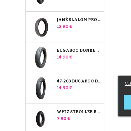
JANÉ SLALOM PRO JA POWERTWIN STROLLER TIRE
Hinta
12,90 €
BUGABOO DONKEY 39X177 YHTEENSOPIVA LASTENRATTAIDEN RENGAS - ETUPYÖRÄÄN
Hinta
14,90 €
47-203 BUGABOO DONKEY -RATTAIDEN YHTEENSOPIVA RENGAS - TAKAPYÖRÄÄN
Cus
Hinta
14,90 €
WHIZ STROLLER REAR INNER TUBE RED CASTLE
Hinta
7,90 €