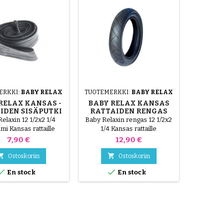
ERKKI:
BABY RELAX
TUOTEMERKKI:
BABY RELAX
RELAX KANSAS -
BABY RELAX KANSAS
IDEN SISÄPUTKI
RATTAIDEN RENGAS
elaxin 12 1/2x2 1/4
Baby Relaxin rengas 12 1/2x2
mi Kansas rattaille
1/4 Kansas rattaille
Hinta
Hinta
7,90 €
12,90 €


Ostoskoriin
Ostoskoriin


En stock
En stock