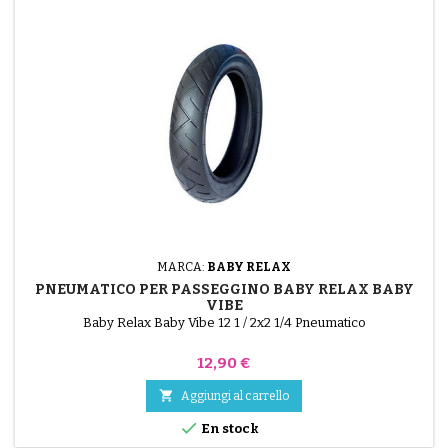
MARCA:
BABY RELAX
PNEUMATICO PER PASSEGGINO BABY RELAX BABY
VIBE
Baby Relax Baby Vibe 12 1 / 2x2 1/4 Pneumatico
Prezzo
12,90 €

Aggiungi al carrello

En stock