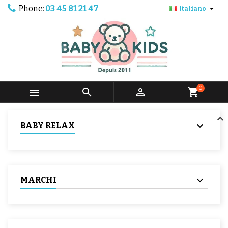
Phone:
03 45 81 21 47

Italiano
0



shopping_cart
BABY RELAX
MARCHI