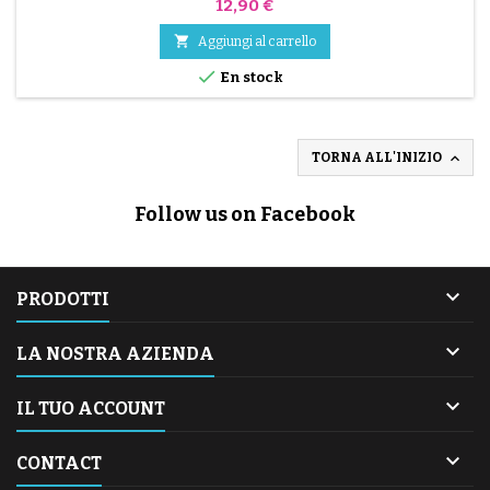
Prezzo
12,90 €

Aggiungi al carrello

En stock

TORNA ALL'INIZIO
Follow us on Facebook

PRODOTTI

LA NOSTRA AZIENDA

IL TUO ACCOUNT

CONTACT