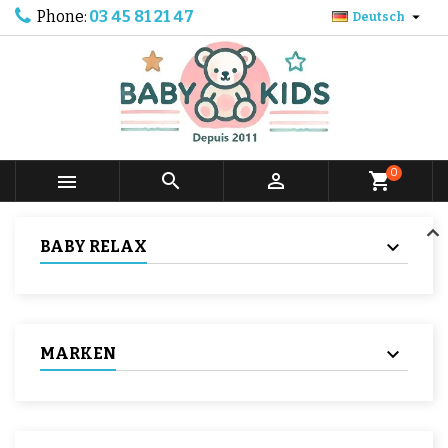
Phone:
03 45 81 21 47

Deutsch
0



shopping_cart
BABY RELAX
MARKEN