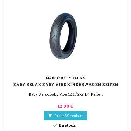
MARKE:
BABY RELAX
BABY RELAX BABY VIBE KINDERWAGEN REIFEN
Baby Relax Baby Vibe 12 1 / 2x2 1/4 Reifen
Preis
12,90 €

In den Warenkorb

En stock