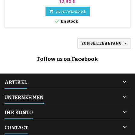
Preis
12,90 €

In den Warenkorb

En stock

ZUM SEITENANFANG
Follow us on Facebook

ARTIKEL

UNTERNEHMEN

IHR KONTO

CONTACT