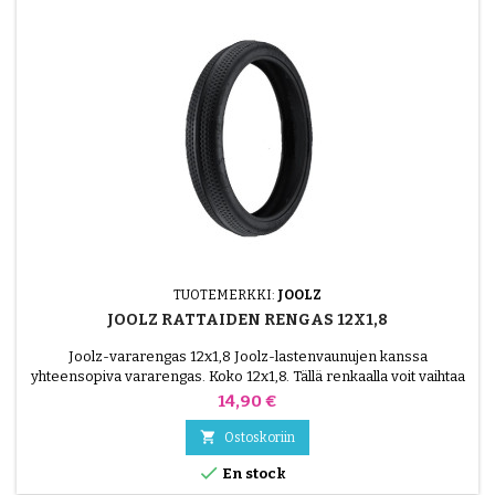
TUOTEMERKKI:
JOOLZ
JOOLZ RATTAIDEN RENGAS 12X1,8
Joolz-vararengas 12x1,8 Joolz-lastenvaunujen kanssa
yhteensopiva vararengas. Koko 12x1,8. Tällä renkaalla voit vaihtaa
kuluneen renkaan säilyttäen alkuperäisen pyörän. Asennetaan
Hinta
14,90 €
sisäkumilla (ei sisälly toimitukseen).

Ostoskoriin

En stock