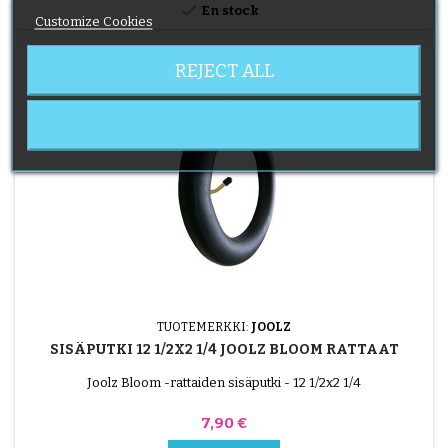

En stock
Customize Cookies
REJECT ALL
TUOTEMERKKI:
JOOLZ
SISÄPUTKI 12 1/2X2 1/4 JOOLZ BLOOM RATTAAT
Joolz Bloom -rattaiden sisäputki - 12 1/2x2 1/4
Hinta
7,90 €