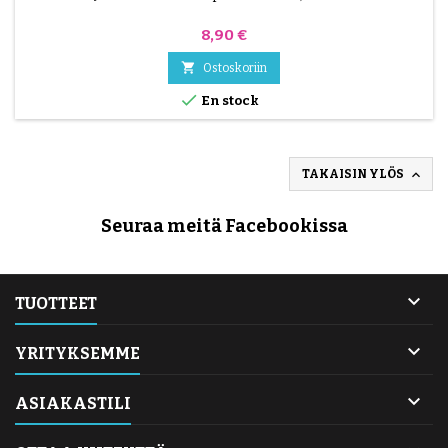
Hinta
8,90 €

Ostoskoriin

En stock

TAKAISIN YLÖS
Seuraa meitä Facebookissa

TUOTTEET

YRITYKSEMME

ASIAKASTILI