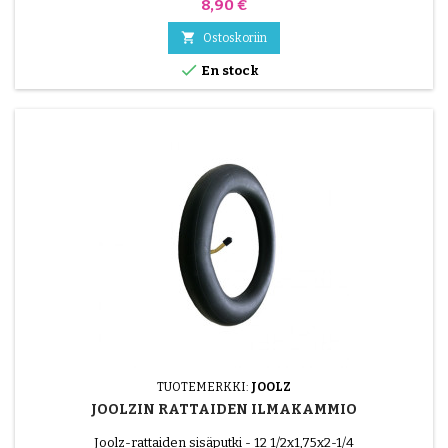
Hinta
8,90 €

Ostoskoriin

En stock
TUOTEMERKKI:
JOOLZ
JOOLZIN RATTAIDEN ILMAKAMMIO
Joolz-rattaiden sisäputki - 12 1/2x1,75x2-1/4