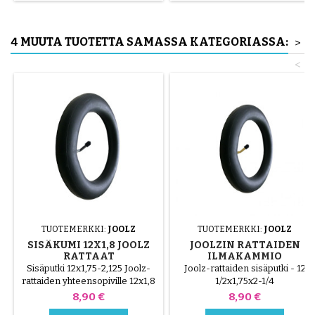
ilman työkaluja, jotta vältetään
sisäkumin puhkaiseminen.
4 MUUTA TUOTETTA SAMASSA KATEGORIASSA:
>
<
TUOTEMERKKI:
JOOLZ
TUOTEMERKKI:
JOOLZ
SISÄKUMI 12X1,8 JOOLZ
JOOLZIN RATTAIDEN
RATTAAT
ILMAKAMMIO
Sisäputki 12x1,75-2,125 Joolz-
Joolz-rattaiden sisäputki - 12
rattaiden yhteensopiville 12x1,8
1/2x1,75x2-1/4
Hinta
Hinta
8,90 €
8,90 €