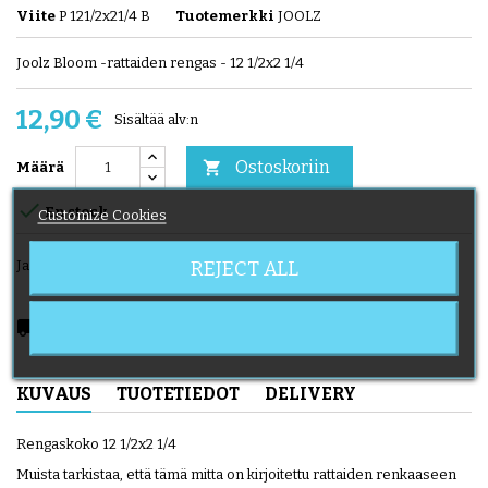
Viite
P 121/2x21/4 B
Tuotemerkki
JOOLZ
Joolz Bloom -rattaiden rengas - 12 1/2x2 1/4
12,90 €
Sisältää alv:n
Ostoskoriin

Määrä

En stock
Customize Cookies
REJECT ALL
Jaa
local_shipping
Delivery expected from 2026-08-11
KUVAUS
TUOTETIEDOT
DELIVERY
Rengaskoko 12 1/2x2 1/4
Muista tarkistaa, että tämä mitta on kirjoitettu rattaiden renkaaseen