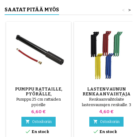
SAATAT PITÄÄ MYÖS
<
>
PUMPPU RATTAILLE,
LASTENVAUNUN
PYÖRÄLLE,
RENKAANVAIHTAJA
SKOOTTERILLE
SATUNNAINEN VÄRI 1
Pumppu 25 cm rattaiden
Renkaanvaihtolaite
PAKKAUS 3 KPL
pyörille
lastenvaunujen renkaille. 3
korkealaatuista muoviosaa,
Hinta
Hinta
6,60 €
4,60 €
satunnaiset värit, musta,
punainen, vihreä, keltainen ja


Ostoskoriin
Ostoskoriin
sininen tai 3 teräsosaa ( harmaa


En stock
En stock
) Rengas asennetaan käsin