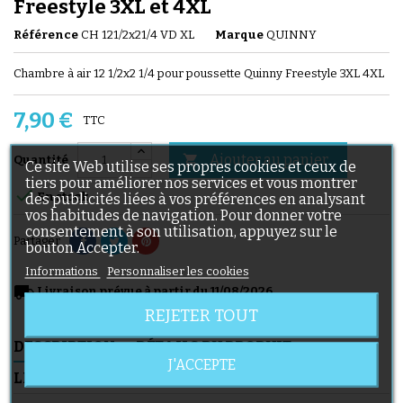
Freestyle 3XL et 4XL
Référence
CH 121/2x21/4 VD XL
Marque
QUINNY
Chambre à air 12 1/2x2 1/4 pour poussette Quinny Freestyle 3XL 4XL
7,90 €
TTC
Ajouter au panier

Quantité
Ce site Web utilise ses propres cookies et ceux de
tiers pour améliorer nos services et vous montrer

En stock
des publicités liées à vos préférences en analysant
vos habitudes de navigation. Pour donner votre
consentement à son utilisation, appuyez sur le
Partager
bouton Accepter.
Informations
Personnaliser les cookies
local_shipping
Livraison prévue à partir du 11/08/2026
REJETER TOUT
DESCRIPTION
DÉTAILS DU PRODUIT
J'ACCEPTE
LIVRAISON