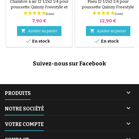
ET 3XL
Chambre à air 12 1/2x2 1/4 pour
Pneu 12 1/2x2 1/4 pour
poussette Quinny Freestyle et
poussette Quinny Freestyle
3XL
Prix
Prix
7,90 €
12,90 €


Ajouter au panier
Ajouter au panier


En stock
En stock
Suivez-nous sur Facebook

PRODUITS

NOTRE SOCIÉTÉ

VOTRE COMPTE