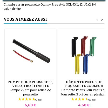
Chambre à air poussette Quinny Freestyle 3XL 4XL, 12 1/2x2 1/4
valve droite
VOUS AIMEREZ AUSSI
<
>
POMPE POUR POUSSETTE,
DÉMONTE PNEUS DE
VÉLO, TROTTINETTE
POUSSETTE COULEUR
ALÉATOIRE 1 LOT DE 3
Pompe 25 cm pour roues de
Démonte Pneus Pour Pneus de
PIÈCES
poussette
Poussette. 3 pièces en plastique
de haute qualité, couleur
aléatoire, noir, rouge, vert,
Prix
Prix
6,60 €
4,60 €
jaune et bleu ou 3 pièces en