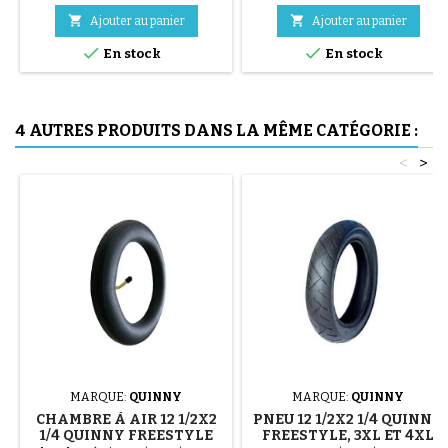
acier ( gris ) Le montage du


Ajouter au panier
Ajouter au panier
pneu se fait sans outils et


uniquement à la main, cela évite
En stock
En stock
de percer la chambre à air.
4 AUTRES PRODUITS DANS LA MÊME CATÉGORIE :
<
>
MARQUE:
QUINNY
MARQUE:
QUINNY
CHAMBRE À AIR 12 1/2X2
PNEU 12 1/2X2 1/4 QUINNY
1/4 QUINNY FREESTYLE
FREESTYLE, 3XL ET 4XL