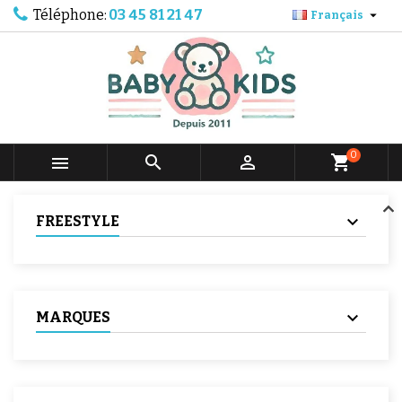
Téléphone:
03 45 81 21 47

Français
0



shopping_cart
FREESTYLE
MARQUES