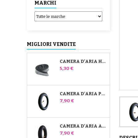
MARCHI
MIGLIORI VENDITE
CAMERA D'ARIA HIGH TREK BÉBÉ CONFORT
Prezzo
5,30 €
CAMERA D'ARIA PER PASSEGGINO JANÉ SLALOM PRO E POWERTWIN
Prezzo
7,90 €
CAMERA D'ARIA ANTERIORE DEL PASSEGGINO BUGABOO DONKEY
Prezzo
7,90 €
DESCR