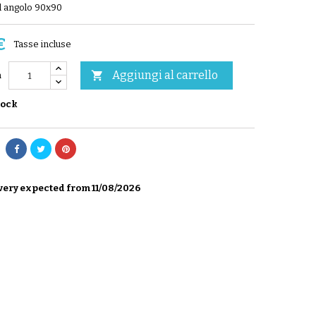
d angolo 90x90
€
Tasse incluse
Aggiungi al carrello

à
tock
very expected from 11/08/2026