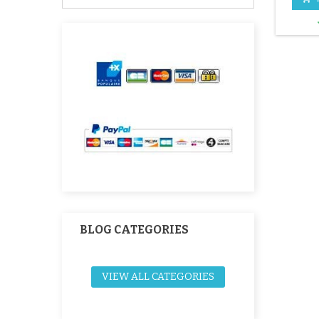
toppa
dotaz
pul
supe
l'ades
intorno
circa 1
non
BLOG CATEGORIES
VIEW ALL CATEGORIES