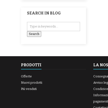
SEARCH IN BLOG
PRODOTTI
LA NO
Offerte
Consegn
Nuovi prodotti
Avviso leg
Più venduti
Condizioni
Informazi
pagament
Contattaci