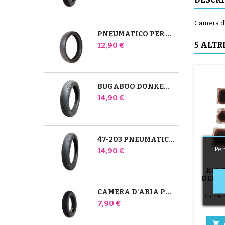
Camera d'
PNEUMATICO PER PASSEGGINO JANÉ SLALOM PRO E POWERTWIN
Prezzo
5 ALTR
12,90 €
BUGABOO DONKEY 39X177 PNEUMATICO COMPATIBILE PER PASSEGGINO - PER RUOTA ANTERIORE
Prezzo
14,90 €
47-203 PNEUMATICO COMPATIBILE CON IL PASSEGGINO BUGABOO DONKEY - PER RUOTA POSTERIORE
Per
Prezzo
14,90 €
KIT 
DELLA
DELL
Kit 
CAMERA D'ARIA POSTERIORE WHIZ RED CASTLE
SM
camera 
P
Prezzo
7,90 €
Indiv
camera d
superf
