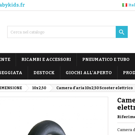
abykids.fr
Ita

ENTE
RICAMBI E ACCESSORI
PNEUMATICO E TUBO
SEGGIATA
DESTOCK
GIOCHI ALL'APERTO
PROD
DIMENSIONE
10x2,50
Camera d'aria 10x2,50 Scooter elettrico
Camer
elett
Riferim
Camera d'