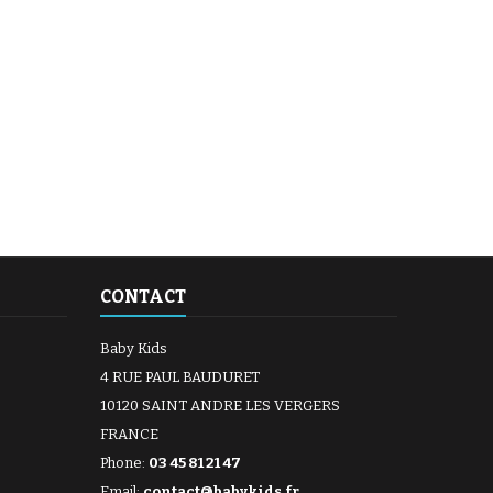
CONTACT
Baby Kids
4 RUE PAUL BAUDURET
10120 SAINT ANDRE LES VERGERS
FRANCE
Phone:
03 45 81 21 47
Email:
contact@babykids.fr