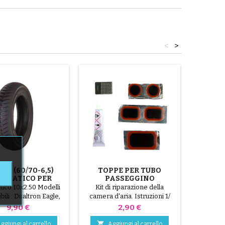
<
>
,50 (60/70-6,5)
TOPPE PER TUBO
P
UMATICO PER
PASSEGGINO
PASS
ER ELETTRICI -
ico 10x2.50 Modelli
Kit di riparazione della
Pomp
TA ADERENZA
ili : Dualtron Eagle,
camera d'aria. Istruzioni 1/
New Kaabo Mantis 10
Individuare il foro nella
Prezzo
Prezzo
9,90 €
2,90 €
e 10X Vsett 10+ Kugoo
camera d'aria. 2/ Strofinare la
Pro Inokim OX / OXO
superficie che riceverà la


ggiungi al carrello
Aggiungi al carrello
Ag