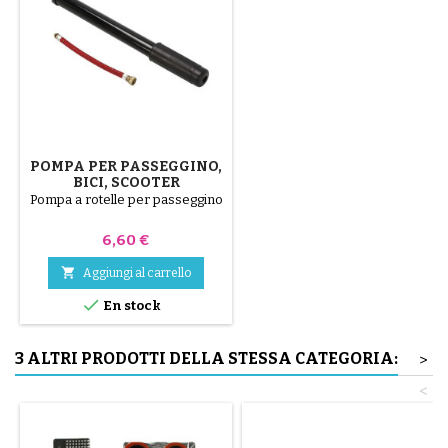
POMPA PER PASSEGGINO,
BICI, SCOOTER
Pompa a rotelle per passeggino
Prezzo
6,60 €

Aggiungi al carrello

En stock
3 ALTRI PRODOTTI DELLA STESSA CATEGORIA:
>
<