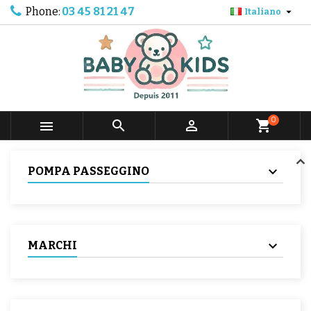
Phone:
03 45 81 21 47

Italiano
0



shopping_cart
POMPA PASSEGGINO
MARCHI