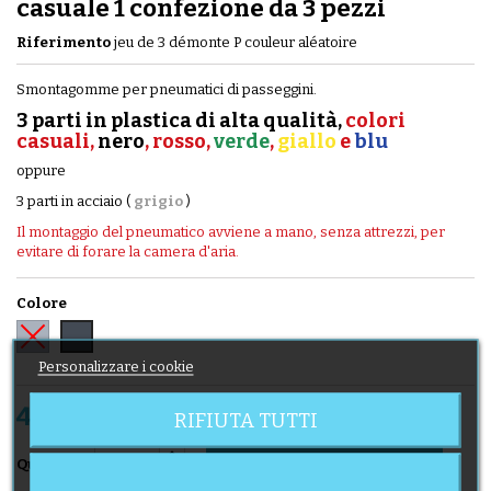
casuale 1 confezione da 3 pezzi
Riferimento
jeu de 3 démonte P couleur aléatoire
Smontagomme per pneumatici di passeggini.
3 parti in plastica di alta qualità,
colori
casuali,
nero
, rosso,
verde
,
giallo
e
blu
oppure
3 parti in acciaio (
grigio
)
Il montaggio del pneumatico avviene a mano, senza attrezzi, per
evitare di forare la camera d'aria.
Colore
Grigio
Nero
Personalizzare i cookie
4,60 €
Tasse incluse
RIFIUTA TUTTI
Aggiungi al carrello

Quantità