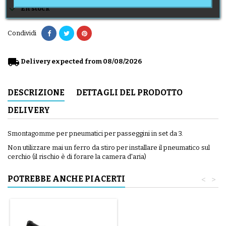

En stock
Condividi
local_shipping
Delivery expected from 08/08/2026
DESCRIZIONE
DETTAGLI DEL PRODOTTO
DELIVERY
Smontagomme per pneumatici per passeggini in set da 3.
Non utilizzare mai un ferro da stiro per installare il pneumatico sul
cerchio (il rischio è di forare la camera d'aria)
POTREBBE ANCHE PIACERTI
<
>