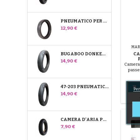
PNEUMATICO PER PASSEGGINO JANÉ SLALOM PRO E POWERTWIN
Prezzo
12,90 €
MAR
BUGABOO DONKEY 39X177 PNEUMATICO COMPATIBILE PER PASSEGGINO - PER RUOTA ANTERIORE
CA
Prezzo
14,90 €
CA
Camera 
REVE
passe
Rev
47-203 PNEUMATICO COMPATIBILE CON IL PASSEGGINO BUGABOO DONKEY - PER RUOTA POSTERIORE

Per
Prezzo
14,90 €
CAMERA D'ARIA POSTERIORE WHIZ RED CASTLE
Prezzo
7,90 €