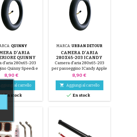
ARCA:
QUINNY
MARCA:
URBAN DETOUR
MERA D'ARIA
CAMERA D'ARIA
ERIORE QUINNY
280X65-203 ICANDY
SPEEDI
PASSEGGINO APPLE
 d'aria 280x65-203
Camera d'aria 280x65-203
ino Quinny Speedi e
per passeggino ICandy Apple
Speedi SX
Prezzo
Prezzo
8,90 €
8,90 €

ggiungi al carrello
Aggiungi al carrello


En stock
En stock