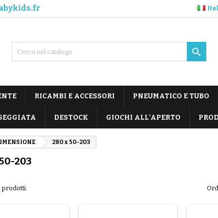
abykids.fr
Ita

ENTE
RICAMBI E ACCESSORI
PNEUMATICO E TUBO
SEGGIATA
DESTOCK
GIOCHI ALL'APERTO
PROD
DIMENSIONE
280 x 50-203
 50-203
 prodotti.
Ord