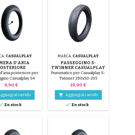
CA:
CASUALPLAY
MARCA:
CASUALPLAY
MERA D'ARIA
PASSEGGINO S-
OSTERIORE
TWINNER CASUALPLAY
SUALPLAY S4
CON PNEUMATICO
'aria posteriore per
Pneumatico per Casualplay S-
ASSEGGINO
POSTERIORE
gino Casualplay S4
Twinner 280x50-203
280x50-203
Prezzo
Prezzo
9,90 €
14,90 €

ggiungi al carrello
Aggiungi al carrello


En stock
En stock