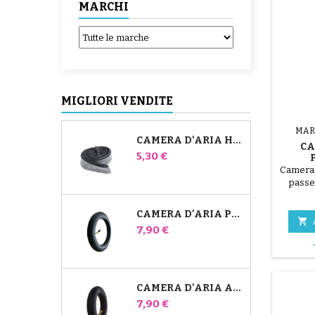
MARCHI
MIGLIORI VENDITE
MAR
CAMERA D'ARIA HIGH TREK BÉBÉ CONFORT
CA
Prezzo
5,30 €
CA
Camera 
TWIN
passe
Twi
CAMERA D'ARIA PER PASSEGGINO JANÉ SLALOM PRO E POWERTWIN

Prezzo
7,90 €
CAMERA D'ARIA ANTERIORE DEL PASSEGGINO BUGABOO DONKEY
Prezzo
7,90 €