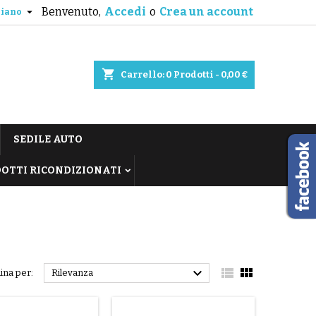
Benvenuto,
Accedi
o
Crea un account

liano
shopping_cart
Carrello:
0
Prodotti - 0,00 €
SEDILE AUTO
OTTI RICONDIZIONATI



ina per:
Rilevanza