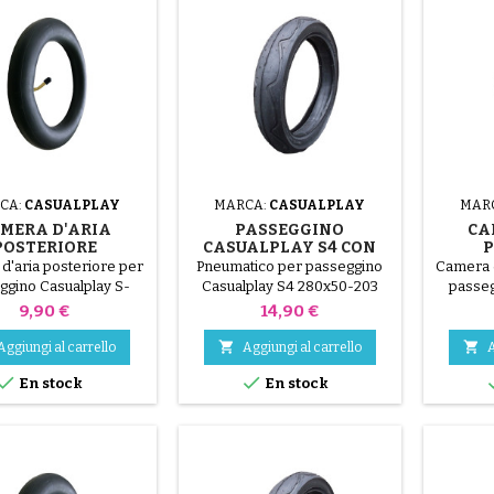
CA:
CASUALPLAY
MARCA:
CASUALPLAY
MAR
MERA D'ARIA
PASSEGGINO
CA
POSTERIORE
CASUALPLAY S4 CON
P
SUALPLAY S-
PNEUMATICO
CA
d'aria posteriore per
Pneumatico per passeggino
Camera d
NER PASSEGGINO
POSTERIORE
P
ggino Casualplay S-
Casualplay S4 280x50-203
passeg
nner 280x50-203
Prezzo
Prezzo
9,90 €
14,90 €


Aggiungi al carrello
Aggiungi al carrello
A


En stock
En stock