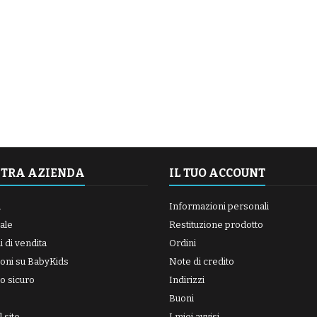
STRA AZIENDA
IL TUO ACCOUNT
a
Informazioni personali
ale
Restituzione prodotto
 di vendita
Ordini
oni su BabyKids
Note di credito
o sicuro
Indirizzi
Buoni
 sito
I miei avvisi