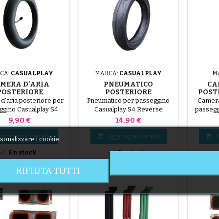
CA:
CASUALPLAY
MARCA:
CASUALPLAY
M
MERA D'ARIA
PNEUMATICO
CA
POSTERIORE
POSTERIORE
POST
SUALPLAY S4
CASUALPLAY S4
d'aria posteriore per
Pneumatico per passeggino
Camera
RSE PASSEGGINO
REVERSE PASSEGGINO
ggino Casualplay S4
Casualplay S4 Reverse
passegg
erse 280x50-203
280x50-203
Prezzo
Prezzo
9,90 €
14,90 €


Aggiungi al carrello
Aggiungi al carrello
A
sonalizzare i cookie


En stock
En stock
RIFIUTA TUTTI