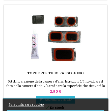
TOPPE PER TUBO PASSEGGINO
Kit di riparazione della camera d'aria. Istruzioni 1/ Individuare il
foro nella camera d'aria. 2/ Strofinare la superficie che riceverà la
toppa con il raschietto in dotazione. 3/ Sgrassare, pulire e
Prezzo
2,90 €
asciugare la superficie. 4/ Stendere l'adesivo in modo uniforme
intorno al foro. 5/ Attendere circa 1 minuto finché la colla non è

Aggiungi al carrello
più lucida. 6/...
Personalizzare i cookie

En stock