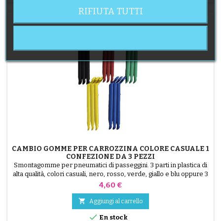
RIFIUTA TUTTI
CAMBIO GOMME PER CARROZZINA COLORE CASUALE 1
CONFEZIONE DA 3 PEZZI
Smontagomme per pneumatici di passeggini. 3 parti in plastica di
alta qualità, colori casuali, nero, rosso, verde, giallo e blu oppure 3
parti in acciaio ( grigio ) Il montaggio del pneumatico avviene a
Prezzo
4,60 €
mano, senza attrezzi, per evitare di forare la camera d'aria.

Aggiungi al carrello

En stock