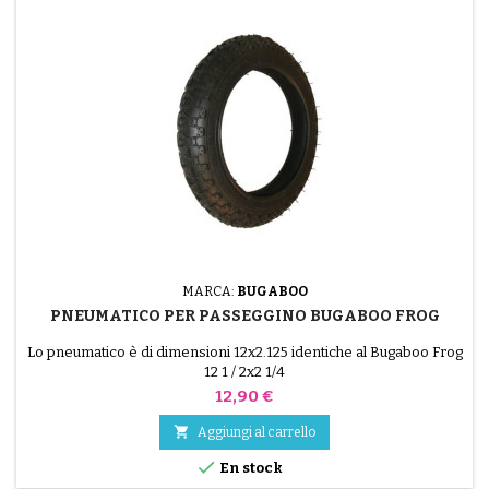
MARCA:
BUGABOO
PNEUMATICO PER PASSEGGINO BUGABOO FROG
Lo pneumatico è di dimensioni 12x2.125 identiche al Bugaboo Frog
12 1 / 2x2 1/4
Prezzo
12,90 €

Aggiungi al carrello

En stock