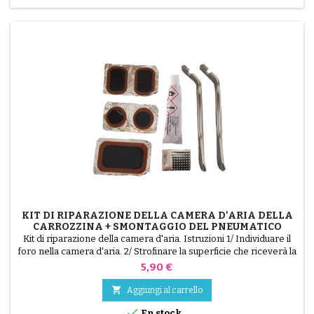
KIT DI RIPARAZIONE DELLA CAMERA D'ARIA DELLA
CARROZZINA + SMONTAGGIO DEL PNEUMATICO
Kit di riparazione della camera d'aria. Istruzioni 1/ Individuare il
foro nella camera d'aria. 2/ Strofinare la superficie che riceverà la
toppa con il raschietto in dotazione. 3/ Sgrassare, pulire e
Prezzo
5,90 €
asciugare la superficie. 4/ Stendere l'adesivo in modo uniforme
intorno al foro. 5/ Attendere circa 1 minuto finché la colla non è

Aggiungi al carrello
più lucida. 6/...

En stock