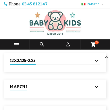
Phone:
03 45 81 21 47

Italiano
0



shopping_cart
12X2.125-2.25
MARCHI