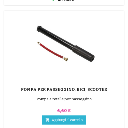
POMPA PER PASSEGGINO, BICI, SCOOTER
Pompa a rotelle per passeggino
Prezzo
6,60 €

Aggiungi al carrello