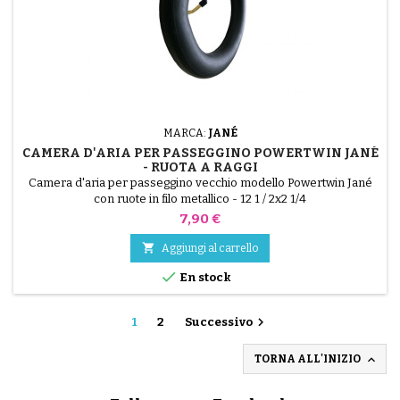
MARCA:
JANÉ
CAMERA D'ARIA PER PASSEGGINO POWERTWIN JANÉ
- RUOTA A RAGGI
Camera d'aria per passeggino vecchio modello Powertwin Jané
con ruote in filo metallico - 12 1 / 2x2 1/4
Prezzo
7,90 €

Aggiungi al carrello

En stock

1
2
Successivo

TORNA ALL'INIZIO