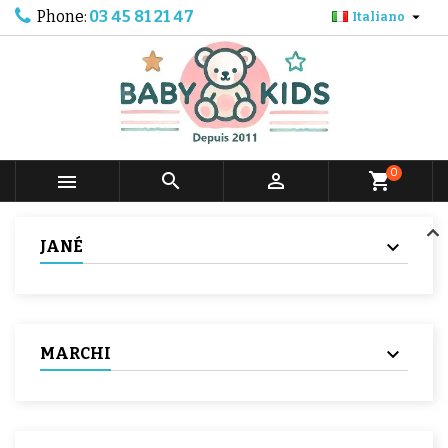
Phone:
03 45 81 21 47

Italiano
0



shopping_cart
JANÉ
MARCHI