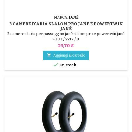
MARCA:
JANÉ
3 CAMERE D'ARIA SLALOM PRO JANÉ E POWERTWIN
JANÉ
3 camere d'aria per passeggino jané slalom pro e powertwin jané
- 10 1 / 2x17 / 8
Prezzo
23,70 €

Aggiungi al carrello

En stock