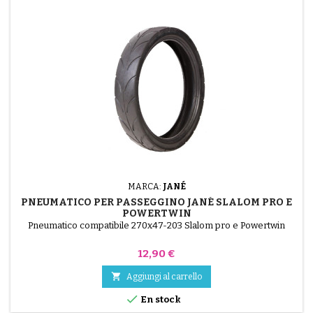
MARCA:
JANÉ
PNEUMATICO PER PASSEGGINO JANÉ SLALOM PRO E
POWERTWIN
Pneumatico compatibile 270x47-203 Slalom pro e Powertwin
Prezzo
12,90 €

Aggiungi al carrello

En stock