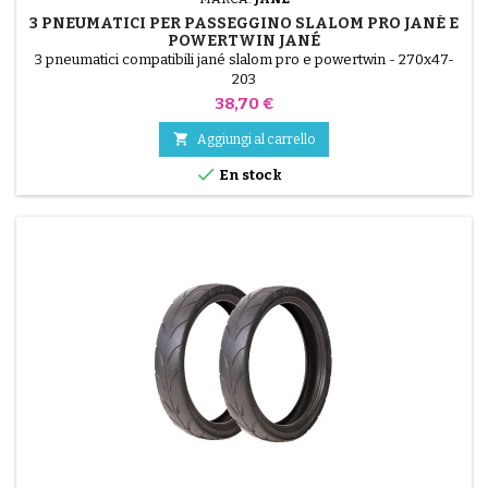
3 PNEUMATICI PER PASSEGGINO SLALOM PRO JANÉ E
POWERTWIN JANÉ
3 pneumatici compatibili jané slalom pro e powertwin - 270x47-
203
Prezzo
38,70 €

Aggiungi al carrello

En stock