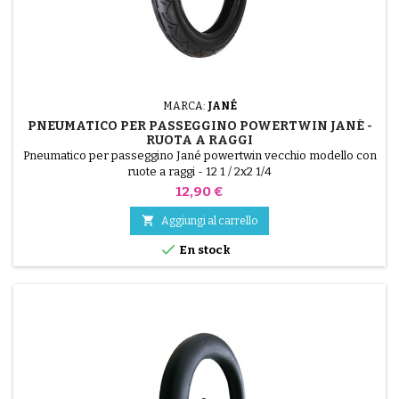
MARCA:
JANÉ
PNEUMATICO PER PASSEGGINO POWERTWIN JANÉ -
RUOTA A RAGGI
Pneumatico per passeggino Jané powertwin vecchio modello con
ruote a raggi - 12 1 / 2x2 1/4
Prezzo
12,90 €

Aggiungi al carrello

En stock