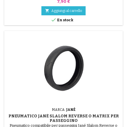
Prezzo
7,90 €

Aggiungi al carrello

En stock
MARCA:
JANÉ
PNEUMATICO JANÉ SLALOM REVERSE O MATRIX PER
PASSEGGINO
Pneumatico compatibile per passeggini Jané Slalom Reverse o