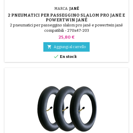
MARCA:
JANÉ
2 PNEUMATICI PER PASSEGGINO SLALOM PRO JANÉ E
POWERTWIN JANÉ
2 pneumatici per passeggino slalom pro jané e powertwin jané
compatibili - 270x47-203
Prezzo
25,80 €

Aggiungi al carrello

En stock