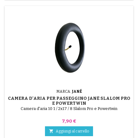
MARCA:
JANÉ
CAMERA D'ARIA PER PASSEGGINO JANÉ SLALOM PRO
E POWERTWIN
Camera d'aria 10 1 / 2x17 / 8 Slalom Pro e Powertwin
Prezzo
7,90 €

Aggiungi al carrello