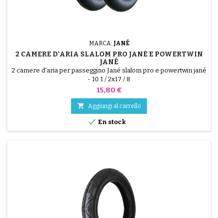
MARCA:
JANÉ
2 CAMERE D'ARIA SLALOM PRO JANÉ E POWERTWIN
JANÉ
2 camere d'aria per passeggino Jané slalom pro e powertwin jané
- 10 1 / 2x17 / 8
Prezzo
15,80 €

Aggiungi al carrello

En stock