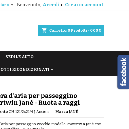
Benvenuto,
Accedi
o
Crea un account

liano
shopping_cart
Carrello:
0
Prodotti - 0,00 €
SEDILE AUTO
OTTI RICONDIZIONATI
a d'aria per passeggino
twin Jané - Ruota a raggi
ento
CH 121/2x21/4 J Ancien
Marca
JANÉ
aria per passeggino vecchio modello Powertwin Jané con