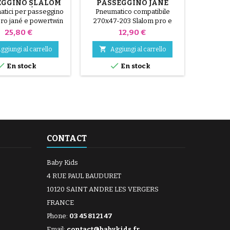
EGGINO SLALOM
PASSEGGINO JANÉ
SLAL
PRO JANÉ E
SLALOM PRO E
POW
atici per passeggino
Pneumatico compatibile
3 ca
ERTWIN JANÉ
POWERTWIN
pro jané e powertwin
270x47-203 Slalom pro e
passeggi
patibili - 270x47-203
Powertwin
powertwin
Prezzo
Prezzo
25,80 €
12,90 €


ggiungi al carrello
Aggiungi al carrello
Ag


En stock
En stock
CONTACT
Baby Kids
4 RUE PAUL BAUDURET
10120 SAINT ANDRE LES VERGERS
FRANCE
Phone:
03 45 81 21 47
Email:
contact@babykids.fr