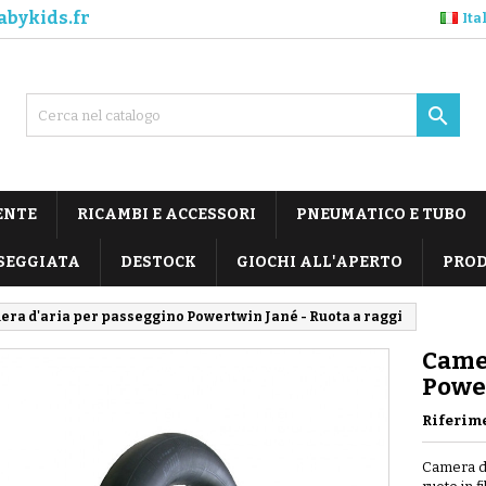
abykids.fr
Ita

ENTE
RICAMBI E ACCESSORI
PNEUMATICO E TUBO
SEGGIATA
DESTOCK
GIOCHI ALL'APERTO
PROD
ra d'aria per passeggino Powertwin Jané - Ruota a raggi
Camer
Power
Riferim
Camera d'