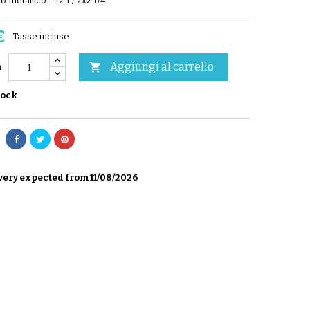
lo metallico - 12 1 / 2x2 1/4
€
Tasse incluse
Aggiungi al carrello

à
tock
very expected from 11/08/2026