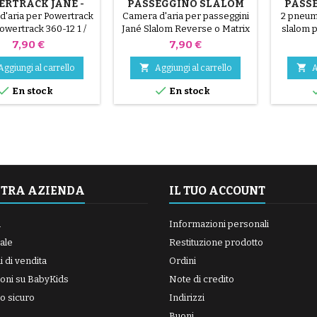
RTRACK JANÉ -
PASSEGGINO SLALOM
PASS
WERTRACK 360
REVERSE O MATRIX
d'aria per Powertrack
Camera d'aria per passeggini
2 pneum
POW
Powertrack 360-12 1 /
Jané Slalom Reverse o Matrix
slalom 
2x1.75x2 1/4
- 10 1 / 2x17 / 8 - che può
jané com
Prezzo
Prezzo
7,90 €
7,90 €
essere montata su uno
pneumatico Jané Slalom o


Aggiungi al carrello
Aggiungi al carrello
A
Matrix di dimensione 270x47-


En stock
En stock
203
STRA AZIENDA
IL TUO ACCOUNT
a
Informazioni personali
ale
Restituzione prodotto
 di vendita
Ordini
oni su BabyKids
Note di credito
o sicuro
Indirizzi
Buoni