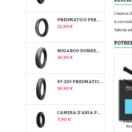
Camera d'
PNEUMATICO PER PASSEGGINO JANÉ SLALOM PRO E POWERTWIN
A seconda 
Prezzo
12,90 €
Valvola a
POTREB
BUGABOO DONKEY 39X177 PNEUMATICO COMPATIBILE PER PASSEGGINO - PER RUOTA ANTERIORE
Prezzo
14,90 €
47-203 PNEUMATICO COMPATIBILE CON IL PASSEGGINO BUGABOO DONKEY - PER RUOTA POSTERIORE
Per
Prezzo
14,90 €
CAMERA D'ARIA POSTERIORE WHIZ RED CASTLE
Prezzo
7,90 €
PAS
Pom