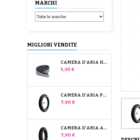
MARCHI
MIGLIORI VENDITE
CAMERA D'ARIA HIGH TREK BÉBÉ CONFORT
Prezzo
5,30 €
CAMERA D'ARIA PER PASSEGGINO JANÉ SLALOM PRO E POWERTWIN
Prezzo
7,90 €
CAMERA D'ARIA ANTERIORE DEL PASSEGGINO BUGABOO DONKEY
Prezzo
7,90 €
DESCR