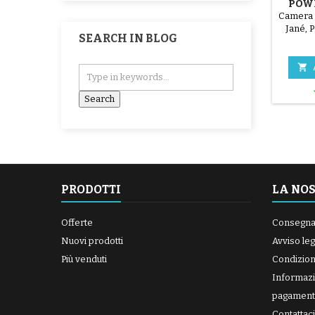
POWE
PO
Camera 
Jané, 
SEARCH IN BLOG

PRODOTTI
LA NO
Offerte
Consegn
Nuovi prodotti
Avviso leg
Più venduti
Condizioni
Informazi
pagament
Contattaci