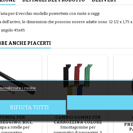
aria per il vecchio modello powertwin con ruote a raggi
dell'arrivo, le dimensioni che possono essere adatte sono: 12 1/2 x 1,75 x 2
d angolo 45x45
BE ANCHE PIACERTI
sonalizzare i cookie
RIFIUTA TUTTI
POMPA PER
CAMBIO GOMME PER
SEGGINO, BICI,
CARROZZINA COLORE
PNE
SCOOTER
CASUALE 1 CONFEZIONE
pa a rotelle per
Smontagomme per
P
DA 3 PEZZI
passeggino
pneumatici di passeggini. 3