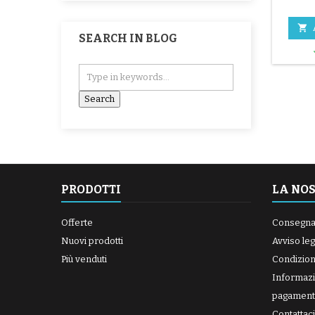

SEARCH IN BLOG
PRODOTTI
LA NO
Offerte
Consegn
Nuovi prodotti
Avviso leg
Più venduti
Condizioni
Informazi
pagament
Contattaci