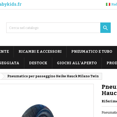
abykids.fr
Ita

ENTE
RICAMBI E ACCESSORI
PNEUMATICO E TUBO
SEGGIATA
DESTOCK
GIOCHI ALL'APERTO
PROD
Pneumatico per passeggino Heike Hauck Milano Twin
Pneu
Hauc
Riferim
Pneumatic