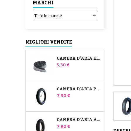
MARCHI
MIGLIORI VENDITE
CAMERA D'ARIA HIGH TREK BÉBÉ CONFORT
Prezzo
5,30 €
CAMERA D'ARIA PER PASSEGGINO JANÉ SLALOM PRO E POWERTWIN
Prezzo
7,90 €
CAMERA D'ARIA ANTERIORE DEL PASSEGGINO BUGABOO DONKEY
Prezzo
7,90 €
DESCR