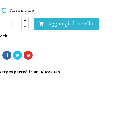
 €
Tasse incluse
Aggiungi al carrello

à
tock
very expected from 11/08/2026