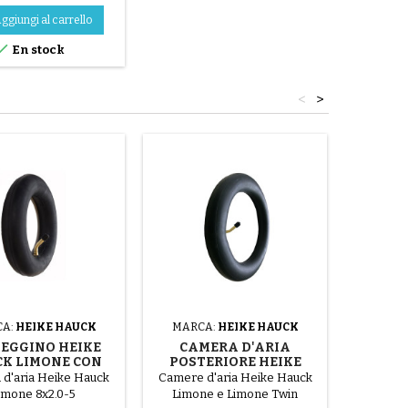
ggiungi al carrello

En stock
<
>
A:
HEIKE HAUCK
MARCA:
HEIKE HAUCK
MARC
EGGINO HEIKE
CAMERA D'ARIA
P
K LIMONE CON
POSTERIORE HEIKE
POST
MERA D'ARIA
HAUCK LIMONE E
HAU
d'aria Heike Hauck
Camere d'aria Heike Hauck
Coperton
ANTERIORE
LIMONE TWIN
LI
imone 8x2.0-5
Limone e Limone Twin
Hauck Li
PASSEGGINO