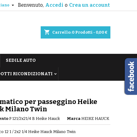
Benvenuto,
Accedi
o
Crea un account

liano
shopping_cart
Carrello:
0
Prodotti - 0,00 €
SEDILE AUTO
OTTI RICONDIZIONATI
matico per passeggino Heike
k Milano Twin
ento
P 121/2x21/4 B Heike Hauck
Marca
HEIKE HAUCK
o 12 1 / 2x2 1/4 Heike Hauck Milano Twin