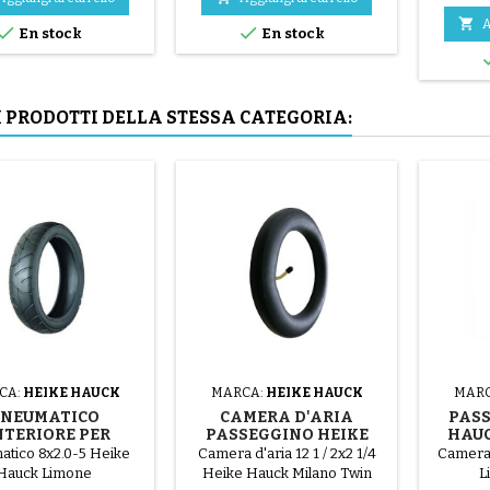
parti in acciaio ( grigio ) Il

A


En stock
En stock
montaggio del pneumatico
avviene a mano, senza
attrezzi, per evitare di forare
la camera d'aria.
I PRODOTTI DELLA STESSA CATEGORIA:
CA:
HEIKE HAUCK
MARCA:
HEIKE HAUCK
MARC
NEUMATICO
CAMERA D'ARIA
PASS
TERIORE PER
PASSEGGINO HEIKE
HAUC
SEGGINO HEIKE
HAUCK MILANO TWIN
CA
atico 8x2.0-5 Heike
Camera d'aria 12 1 / 2x2 1/4
Camera 
AUCK LIMONE
Hauck Limone
Heike Hauck Milano Twin
L