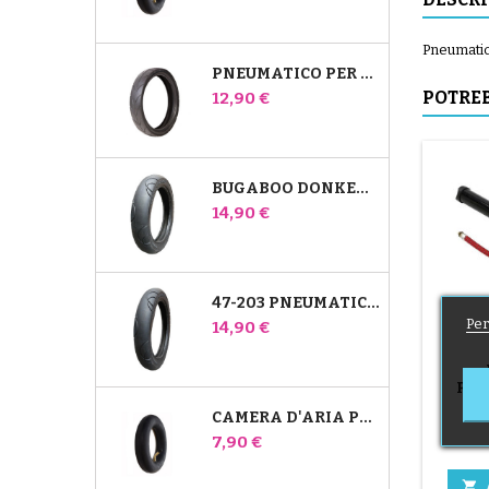
Pneumatic
PNEUMATICO PER PASSEGGINO JANÉ SLALOM PRO E POWERTWIN
Prezzo
POTREB
12,90 €
BUGABOO DONKEY 39X177 PNEUMATICO COMPATIBILE PER PASSEGGINO - PER RUOTA ANTERIORE
Prezzo
14,90 €
47-203 PNEUMATICO COMPATIBILE CON IL PASSEGGINO BUGABOO DONKEY - PER RUOTA POSTERIORE
Per
Prezzo
14,90 €
PAS
Pom
CAMERA D'ARIA POSTERIORE WHIZ RED CASTLE
Prezzo
7,90 €
