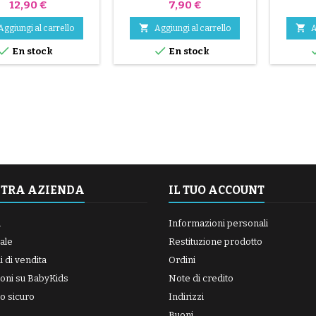
Prezzo
Prezzo
12,90 €
7,90 €


Aggiungi al carrello
Aggiungi al carrello
A


En stock
En stock
STRA AZIENDA
IL TUO ACCOUNT
a
Informazioni personali
ale
Restituzione prodotto
 di vendita
Ordini
oni su BabyKids
Note di credito
o sicuro
Indirizzi
Buoni