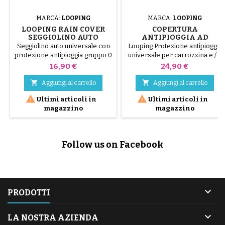
MARCA:
LOOPING
MARCA:
LOOPING
LOOPING RAIN COVER
COPERTURA
SEGGIOLINO AUTO
ANTIPIOGGIA AD
UNIVERSALE GRUPPO 0
ANELLO PER NAVICELLA
Seggiolino auto universale con
Looping Protezione antipioggia
UNIVERSALE
protezione antipioggia gruppo 0
universale per carrozzina e / o
navicella
Prezzo
Prezzo
16,90 €
24,90 €


Aggiungi al carrello
Aggiungi al carrello


Ultimi articoli in
Ultimi articoli in
magazzino
magazzino
Follow us on Facebook

PRODOTTI

LA NOSTRA AZIENDA