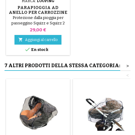
MARCA:
LOOPING
PARAPIOGGIA AD
ANELLO PER CARROZZINE
SQUIZZ E SQUIZZ 2 E 3
Protezione dalla pioggia per
passeggino Squizz e Squizz 2
Prezzo
29,00 €

Aggiungi al carrello

En stock
7 ALTRI PRODOTTI DELLA STESSA CATEGORIA:
>
<