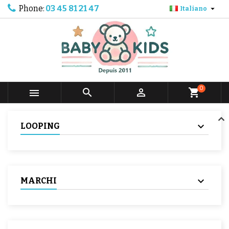
Phone:
03 45 81 21 47

Italiano
0



shopping_cart
LOOPING
MARCHI