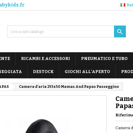
abykids.fr
Ita

ENTE
RICAMBI E ACCESSORI
PNEUMATICO E TUBO
SEGGIATA
DESTOCK
GIOCHI ALL'APERTO
PROD
APAS
Camera d'aria 255x50 Mamas And Papas Passeggino
Came
Papa
Riferim
Camera d