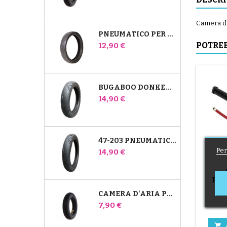
Camera d'
PNEUMATICO PER PASSEGGINO JANÉ SLALOM PRO E POWERTWIN
Prezzo
POTREB
12,90 €
BUGABOO DONKEY 39X177 PNEUMATICO COMPATIBILE PER PASSEGGINO - PER RUOTA ANTERIORE
Prezzo
14,90 €
47-203 PNEUMATICO COMPATIBILE CON IL PASSEGGINO BUGABOO DONKEY - PER RUOTA POSTERIORE
Per
Prezzo
14,90 €
PAS
Pom
CAMERA D'ARIA POSTERIORE WHIZ RED CASTLE
Prezzo
7,90 €
