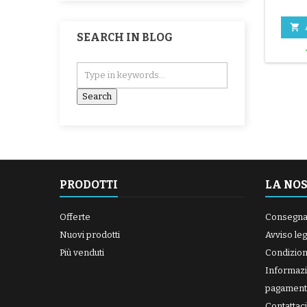

SEARCH IN BLOG
PRODOTTI
LA NO
Offerte
Consegn
Nuovi prodotti
Avviso leg
Più venduti
Condizioni
Informazi
pagament
Contattaci