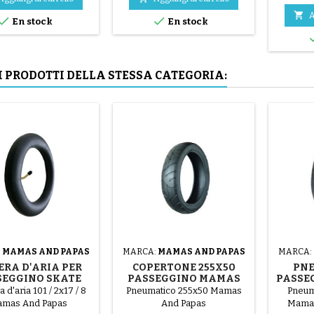
parti in acciaio ( grigio ) Il

A


En stock
En stock
montaggio del pneumatico
avviene a mano, senza
attrezzi, per evitare di forare
la camera d'aria.
I PRODOTTI DELLA STESSA CATEGORIA:
:
MAMAS AND PAPAS
MARCA:
MAMAS AND PAPAS
MARCA:
RA D'ARIA PER
COPERTONE 255X50
PNE
SEGGINO SKATE
PASSEGGINO MAMAS
PASSE
AS AND PAPAS
AND PAPAS
MAMAS
d'aria 101 / 2x17 / 8
Pneumatico 255x50 Mamas
Pneuma
mas And Papas
And Papas
Mamas