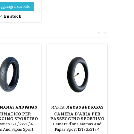
ggiungi al carrello

En stock
<
>
MAMAS AND PAPAS
MARCA:
MAMAS AND PAPAS
UMATICO PER
CAMERA D'ARIA PER
GGINO SPORTIVO
PASSEGGINO SPORTIVO
 AND PAPAS 03
MAMAS AND PAPAS 03
tico 121 / 2x21 / 4
Camera d'aria Mamas And
 And Papas Sport
Papas Sport 121 / 2x21 / 4