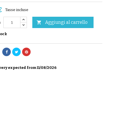
€
Tasse incluse
Aggiungi al carrello

à
tock
very expected from 11/08/2026