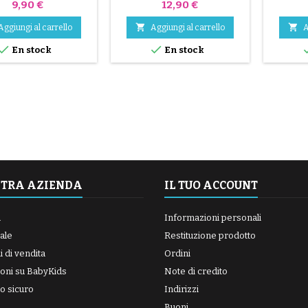
Prezzo
Prezzo
9,90 €
12,90 €


Aggiungi al carrello
Aggiungi al carrello
A


En stock
En stock
STRA AZIENDA
IL TUO ACCOUNT
a
Informazioni personali
ale
Restituzione prodotto
 di vendita
Ordini
oni su BabyKids
Note di credito
o sicuro
Indirizzi
Buoni