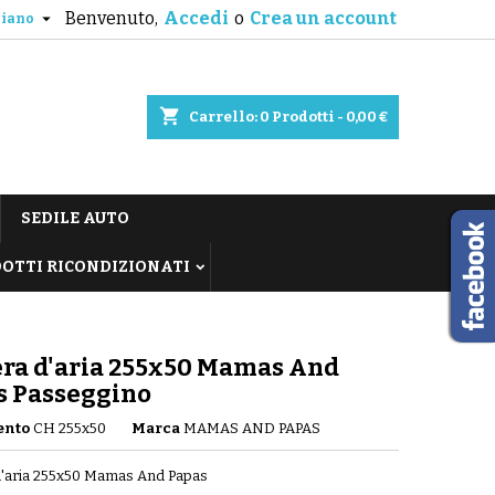
Benvenuto,
Accedi
o
Crea un account

liano
shopping_cart
Carrello:
0
Prodotti - 0,00 €
SEDILE AUTO
OTTI RICONDIZIONATI
ra d'aria 255x50 Mamas And
s Passeggino
ento
CH 255x50
Marca
MAMAS AND PAPAS
'aria 255x50 Mamas And Papas