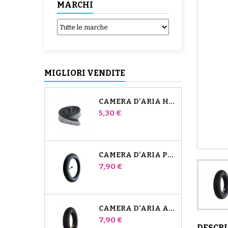
MARCHI
MIGLIORI VENDITE
CAMERA D'ARIA HIGH TREK BÉBÉ CONFORT
Prezzo
5,30 €
CAMERA D'ARIA PER PASSEGGINO JANÉ SLALOM PRO E POWERTWIN
Prezzo
7,90 €
CAMERA D'ARIA ANTERIORE DEL PASSEGGINO BUGABOO DONKEY
Prezzo
7,90 €
DESCR