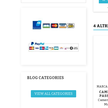
4 ALTR
BLOG CATEGORIES
MARCA
CAME
VIEW ALL CATEGORIES
PAS
MAM
Camera 
Ma