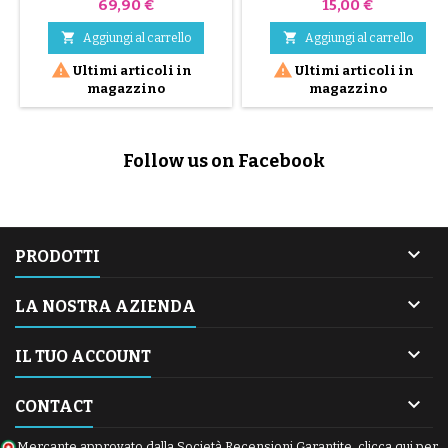
passeggino doppio Nano
bottiglie di dimensioni standard
Prezzo
Prezzo
69,90 €
15,00 €
(1,5 L max)


Aggiungi al carrello
Aggiungi al carrello


Ultimi articoli in
Ultimi articoli in
magazzino
magazzino
Follow us on Facebook

PRODOTTI

LA NOSTRA AZIENDA

IL TUO ACCOUNT

CONTACT
Mercante approvato dalla Società Recensioni Garantite,
clicca qui per