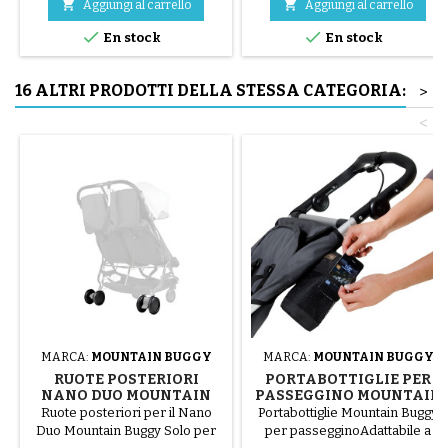


Aggiungi al carrello
Aggiungi al carrello


En stock
En stock
16 ALTRI PRODOTTI DELLA STESSA CATEGORIA:
>
<
MARCA:
MOUNTAIN BUGGY
MARCA:
MOUNTAIN BUGGY
RUOTE POSTERIORI
PORTABOTTIGLIE PER
NANO DUO MOUNTAIN
PASSEGGINO MOUNTAIN
BUGGY
BUGGY
Ruote posteriori per il Nano
Portabottiglie Mountain Buggy
Duo Mountain Buggy Solo per
per passegginoAdattabile a