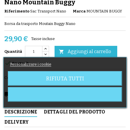
Nano Mountain Buggy
Riferimento
Sac Transport Nano
Marca
MOUNTAIN BUGGY
Borsa da trasporto Moutain Buggy Nano
29,90 €
Tasse incluse
Aggiungi al carrello

Quantità

En stock
Personalizzare i cookie
RIFIUTA TUTTI
Condividi
local_shipping
Delivery expected from 11/08/2026
DESCRIZIONE
DETTAGLI DEL PRODOTTO
DELIVERY