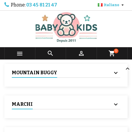
Phone:
03 45 81 21 47

Italiano
0



shopping_cart
MOUNTAIN BUGGY
MARCHI