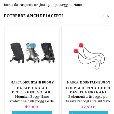
Borsa da trasporto originale per passeggino Nano
POTREBBE ANCHE PIACERTI
<
>
MARCA:
MOUNTAIN BUGGY
MARCA:
MOUNTAIN BUGGY
PARAPIOGGIA +
COPPIA DI CINGHIE PER
PROTEZIONE SOLARE
PASSEGGINO NANO
PASSEGGINO NANO
MOUNTAIN BUGGY
Mountain Buggy Nano
2 elementi di fissaggio per
MOUNTAIN BUGGY
Protezione dalla pioggia e dal
fissare l'accogliente sul Nano
sole
Prezzo
Prezzo
49,90 €
12,90 €