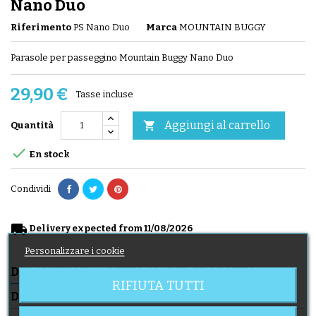
Nano Duo
Riferimento
PS Nano Duo
Marca
MOUNTAIN BUGGY
Parasole per passeggino Mountain Buggy Nano Duo
29,90 €
Tasse incluse
Aggiungi al carrello

Quantità

En stock
Condividi
local_shipping
Delivery expected from 11/08/2026
Personalizzare i cookie
DESCRIZIONE
DETTAGLI DEL PRODOTTO
RIFIUTA TUTTI
DELIVERY