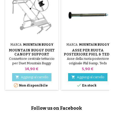
MARCA:
MOUNTAIN BUGGY
MARCA:
MOUNTAIN BUGGY
MOUNTAIN BUGGY DUET
ASSE PER RUOTA
CANOPY SUPPORT
POSTERIORE PHIL & TEDS
- PER PASSEGGINI DOT /
Connettore centrale tettuccio
Asse della ruota posteriore
SPORT / DASH / VOYAGER
per Duet Mountain Buggy
originale Phil &amp; Teds
(2019+)
compatibile con i passeggini
Prezzo
Prezzo
14,90 €
5,90 €
Dot, Sport, Dash, Sport Verso e
Voyager dal 2019. Pezzo di


Aggiungi al carrello
Aggiungi al carrello
ricambio affidabile e durevole.


Non disponibile
En stock
Follow us on Facebook