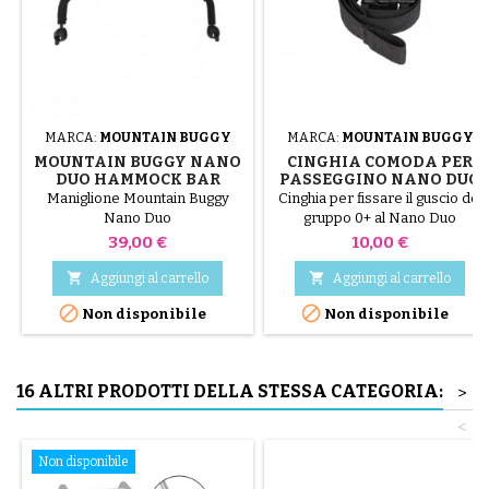
MARCA:
MOUNTAIN BUGGY
MARCA:
MOUNTAIN BUGGY
MOUNTAIN BUGGY NANO
CINGHIA COMODA PER
DUO HAMMOCK BAR
PASSEGGINO NANO DUO
MOUNTAIN BUGGY
Maniglione Mountain Buggy
Cinghia per fissare il guscio del
Nano Duo
gruppo 0+ al Nano Duo
Mountain Buggy
Prezzo
Prezzo
39,00 €
10,00 €


Aggiungi al carrello
Aggiungi al carrello


Non disponibile
Non disponibile
16 ALTRI PRODOTTI DELLA STESSA CATEGORIA:
>
<
Non disponibile