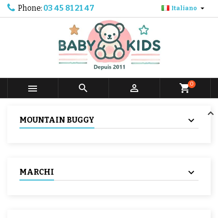
Phone:
03 45 81 21 47

Italiano
0



shopping_cart
MOUNTAIN BUGGY
MARCHI