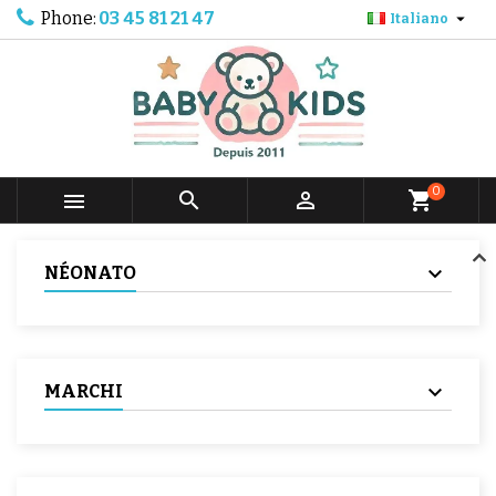
Phone:
03 45 81 21 47

Italiano
0



shopping_cart
NÉONATO
MARCHI