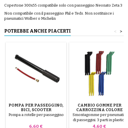
Copertone 300x55 compatibile solo con passeggino Neonato Zeta 3
Non compatibile con il passeggino Phil e Teds. Non sostituisce i
pneumatici Wolber o Michelin
POTREBBE ANCHE PIACERTI
<
>
POMPA PER PASSEGGINO,
CAMBIO GOMME PER
BICI, SCOOTER
CARROZZINA COLORE
CASUALE 1 CONFEZIONE
Pompa a rotelle per passeggino
Smontagomme per pneumatici
DA 3 PEZZI
di passeggini. 3 parti in plastica
di alta qualità, colori casuali,
Prezzo
Prezzo
6,60 €
4,60 €