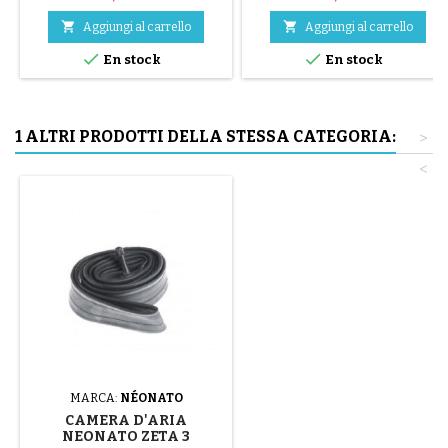
nero, rosso, verde, giallo e blu
oppure 3 parti in acciaio ( grigio


Aggiungi al carrello
Aggiungi al carrello
) Il montaggio del pneumatico


En stock
En stock
avviene a mano, senza attrezzi,
per evitare di forare la camera
d'aria.
1 ALTRI PRODOTTI DELLA STESSA CATEGORIA:
>
<
MARCA:
NÉONATO
CAMERA D'ARIA
NEONATO ZETA 3