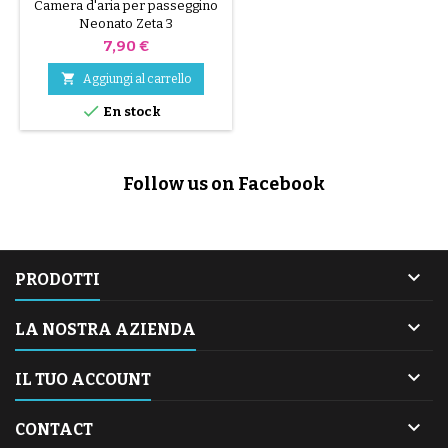
Camera d'aria per passeggino
Neonato Zeta 3
Prezzo
7,90 €

Aggiungi al carrello

En stock
Follow us on Facebook

PRODOTTI

LA NOSTRA AZIENDA

IL TUO ACCOUNT

CONTACT