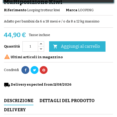
Multiposizione Kiwi
Riferimento
Looping trotteur kiwi
Marca
LOOPING
Adatto per bambini da 6 a 18 mesi e / o da 8 a 12 kg massimo
44,90 €
Tasse incluse
Aggiungi al carrello

Quantità

Ultimi articoli in magazzino
Condividi
local_shipping
Delivery expected from 11/08/2026
DESCRIZIONE
DETTAGLI DEL PRODOTTO
DELIVERY