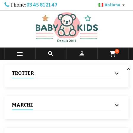
Phone:
03 45 81 21 47

Italiano
0



shopping_cart
TROTTER
MARCHI