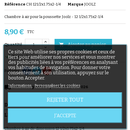
Référence
CH 121/2x1.75x2-1/4
Marque
JOOLZ
Chambre à air pour la poussette Joolz - 12 1/2x1.75x2-1/4
8,90 €
TTC
Ajouter au panier

Quantité
Ce site Web utilise ses propres cookies et ceux de

tiers pour améliorer nos services et vous montrer
En stock
des publicités liées à vos préférences en analysant
vos habitudes de navigation. Pour donner votre
Partager
consentement à son utilisation, appuyez sur le
bouton Accepter.
Informations
Personnaliser les cookies
local_shipping
Livraison prévue à partir du 11/08/2026
REJETER TOUT
DESCRIPTION
DÉTAILS DU PRODUIT
LIVRAISON
J'ACCEPTE
Chambre à air de dimension 12 1/2x1.75x2-1/4