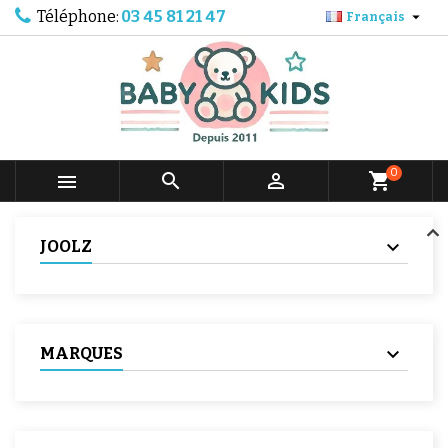
Téléphone:
03 45 81 21 47

Français
0



shopping_cart
JOOLZ
MARQUES