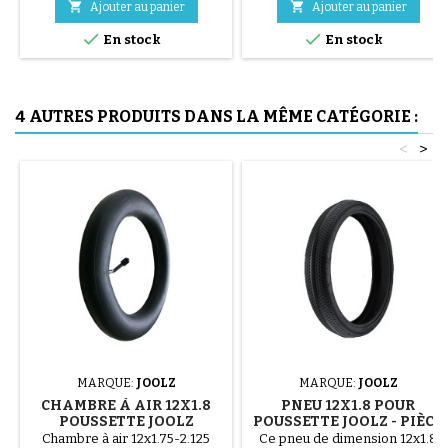
acier ( gris ) Le montage du


Ajouter au panier
Ajouter au panier
pneu se fait sans outils et


uniquement à la main, cela évite
En stock
En stock
de percer la chambre à air.
4 AUTRES PRODUITS DANS LA MÊME CATÉGORIE :
<
>
MARQUE:
JOOLZ
MARQUE:
JOOLZ
CHAMBRE À AIR 12X1.8
PNEU 12X1.8 POUR
POUSSETTE JOOLZ
POUSSETTE JOOLZ - PIÈCE
DE RECHANGE NEUVE
Chambre à air 12x1.75-2.125
Ce pneu de dimension 12x1.8