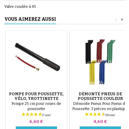
Valve coudée à 45
VOUS AIMEREZ AUSSI
<
>
POMPE POUR POUSSETTE,
DÉMONTE PNEUS DE
VÉLO, TROTTINETTE
POUSSETTE COULEUR
ALÉATOIRE 1 LOT DE 3
Pompe 25 cm pour roues de
Démonte Pneus Pour Pneus de
PIÈCES
poussette
Poussette. 3 pièces en plastique
de haute qualité, couleur
aléatoire, noir, rouge, vert,
Prix
Prix
6,60 €
4,60 €
jaune et bleu ou 3 pièces en