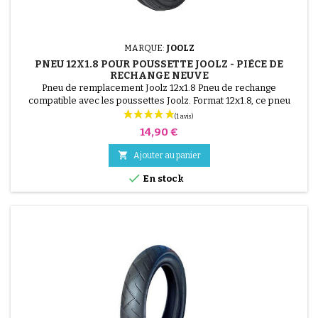
MARQUE:
JOOLZ
PNEU 12X1.8 POUR POUSSETTE JOOLZ - PIÈCE DE
RECHANGE NEUVE
Pneu de remplacement Joolz 12x1.8 Pneu de rechange
compatible avec les poussettes Joolz. Format 12x1.8, ce pneu
permet de remplacer un pneu usé tout en conservant la roue
d'origine. Montage avec chambre à air (non incluse).
Prix
14,90 €

Ajouter au panier

En stock