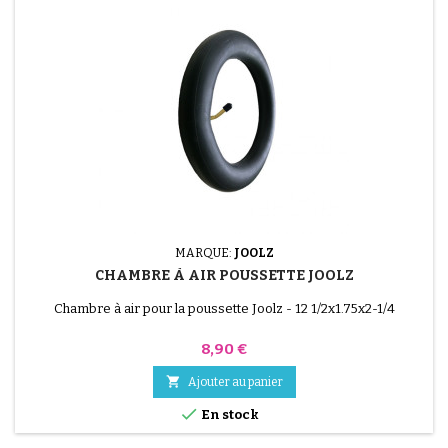
MARQUE:
JOOLZ
CHAMBRE À AIR POUSSETTE JOOLZ
Chambre à air pour la poussette Joolz - 12 1/2x1.75x2-1/4
Prix
8,90 €

Ajouter au panier

En stock