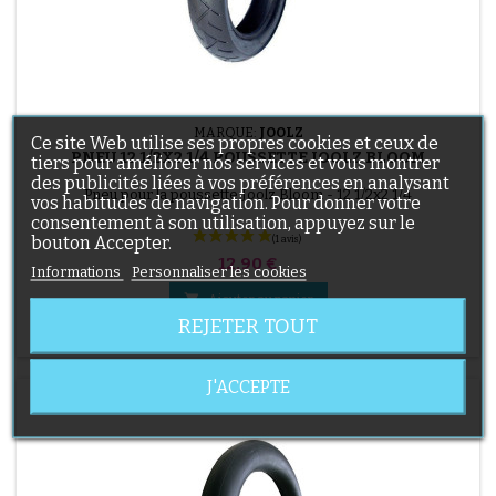
MARQUE:
JOOLZ
Ce site Web utilise ses propres cookies et ceux de
PNEU 12 1/2X2 1/4 POUSSETTE JOOLZ BLOOM
tiers pour améliorer nos services et vous montrer
des publicités liées à vos préférences en analysant
Pneu pour la poussette Joolz Bloom - 12 1/2x2 1/4
vos habitudes de navigation. Pour donner votre
consentement à son utilisation, appuyez sur le
bouton Accepter.
Prix
12,90 €
Informations
Personnaliser les cookies

Ajouter au panier
REJETER TOUT

En stock
J'ACCEPTE