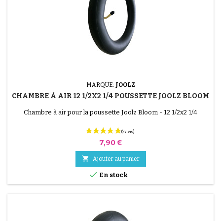
(1 avis)
MARQUE:
JOOLZ
CHAMBRE À AIR 12 1/2X2 1/4 POUSSETTE JOOLZ BLOOM
Chambre à air pour la poussette Joolz Bloom - 12 1/2x2 1/4
Prix
7,90 €

Ajouter au panier

En stock