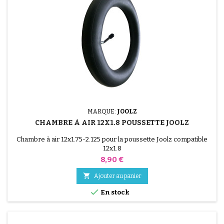
MARQUE:
JOOLZ
CHAMBRE À AIR 12X1.8 POUSSETTE JOOLZ
Chambre à air 12x1.75-2.125 pour la poussette Joolz compatible
12x1.8
Prix
8,90 €

Ajouter au panier

En stock
(1 avis)