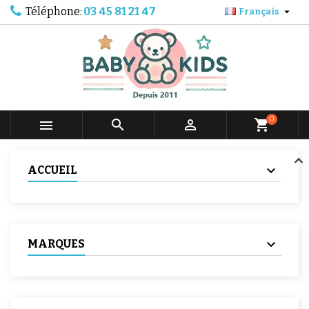
Téléphone:
03 45 81 21 47

Français
0



shopping_cart
ACCUEIL
MARQUES