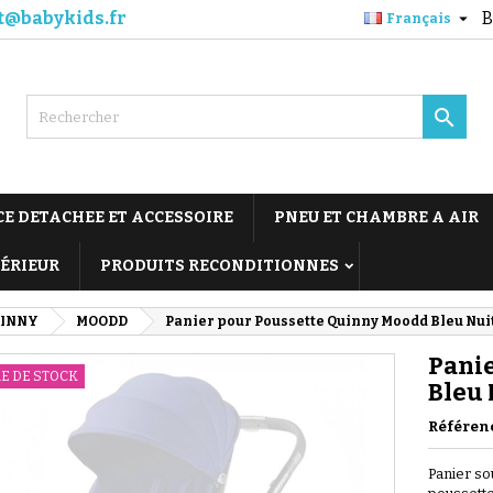
t@babykids.fr
B

Français

CE DETACHEE ET ACCESSOIRE
PNEU ET CHAMBRE A AIR
TÉRIEUR
PRODUITS RECONDITIONNES
INNY
MOODD
Panier pour Poussette Quinny Moodd Bleu Nui
Pani
E DE STOCK
Bleu 
Référen
Panier so