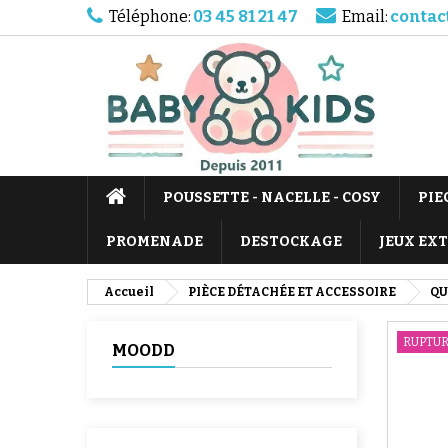
Téléphone:
03 45 81 21 47
Email:
contac
POUSSETTE - NACELLE - COSY
PIE
PROMENADE
DESTOCKAGE
JEUX EX
Accueil
PIÈCE DÉTACHÉE ET ACCESSOIRE
QU
RUPTUR
MOODD