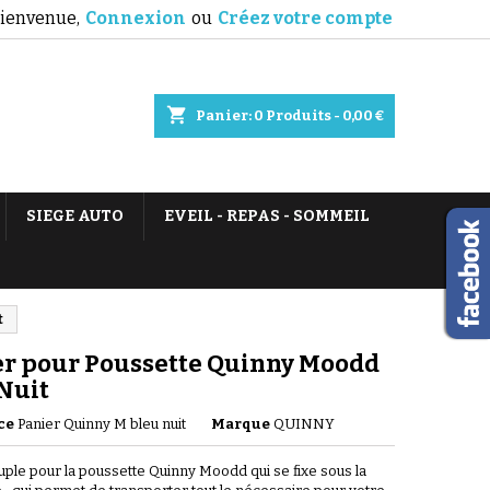
ienvenue,
Connexion
ou
Créez votre compte
shopping_cart
Panier:
0
Produits - 0,00 €
SIEGE AUTO
EVEIL - REPAS - SOMMEIL
t
er pour Poussette Quinny Moodd
Nuit
ce
Panier Quinny M bleu nuit
Marque
QUINNY
uple pour la poussette Quinny Moodd qui se fixe sous la