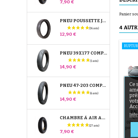
Prix
7,90 €
Panier sou
PNEU POUSSETTE JANÉ SLALOM PRO ET POWERTWIN
4 AUTR
Prix
12,90 €
RUPTUR
PNEU 39X177 COMPATIBLE POUSSETTE BUGABOO DONKEY - POUR ROUE AVANT
Prix
14,90 €
Ce 
PNEU 47-203 COMPATIBLE POUSSETTE BUGABOO DONKEY - POUR ROUE ARRIÈRE
amé
pré
Prix
14,90 €
vot
M
Acc
PN
Info
QU
CHAMBRE À AIR ARRIÈRE POUSSETTE WHIZZ RED CASTLE
0Pneu
pousse
Prix
7,90 €