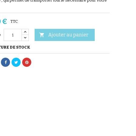
 , qui permet de transporter tout le nécessaire pour votre
0 €
TTC
Ajouter au panier

é
URE DE STOCK