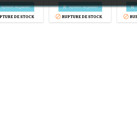
une omb
(1 avis)


Ajouter au panier
Ajouter au panier


PTURE DE STOCK
RUPTURE DE STOCK
RUP
(36 avis)
(1 avis)