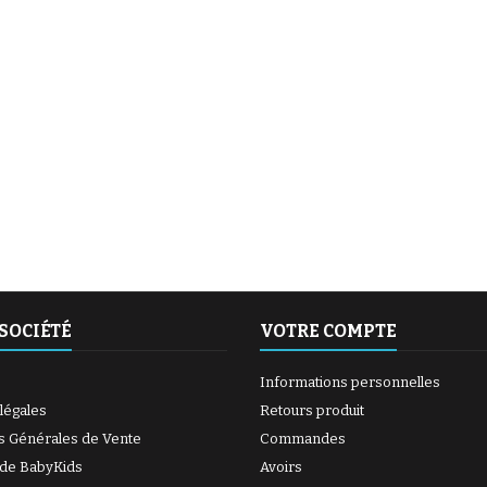
(6 avis)
(27 avis)
SOCIÉTÉ
VOTRE COMPTE
Informations personnelles
légales
Retours produit
s Générales de Vente
Commandes
 de BabyKids
Avoirs