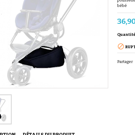
poussette
bébé
36,9
Quantit

RUPT
Partager
IPTION
DÉTAILS DU PRODUIT