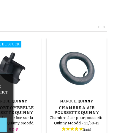
<
>
E DE STOCK
s
nner
RQUE:
QUINNY
MARQUE:
QUINNY
ORT OMBRELLE
CHAMBRE À AIR
SETTE QUINNY
POUSSETTE QUINNY
MOODD
MOODD
t qui se fixe sur la
Chambre à air pour poussette
ette Quinny Moodd
Quinny Moodd - 55/50-13
mettre d'y accrocher
Prix
18,90 €