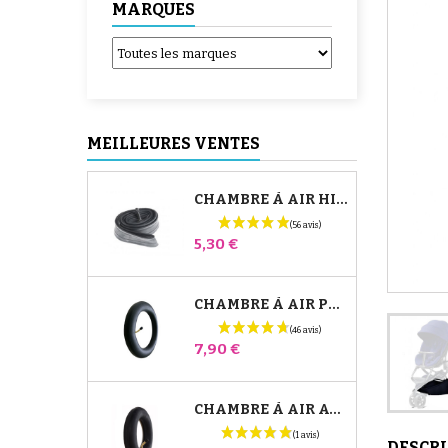
MARQUES
MEILLEURES VENTES
CHAMBRE À AIR HIGH TREK BÉBÉ CONFORT
Prix
5,30 €
CHAMBRE À AIR POUSSETTE JANÉ SLALOM PRO ET POWERTWIN
Prix
7,90 €
CHAMBRE À AIR AVANT POUSSETTE BUGABOO DONKEY
DESCR