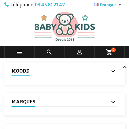
Téléphone:
03 45 81 21 47

Français
0



shopping_cart
MOODD
MARQUES