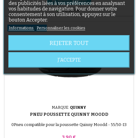
des publicités liées à vos préférences en analysant
vos habitudes de navigation. Pour donner votre

En stock
consentement à son utilisation, appuyez sur le
bouton Accepter.
Informations
Personnaliser les cookies
RUPTURE DE STOCK
REJETER TOUT
J'ACCEPTE
MARQUE:
QUINNY
PNEU POUSSETTE QUINNY MOODD
0Pneu compatible pour la poussette Quinny Moodd - 55/50-13
Prix
3,90 €