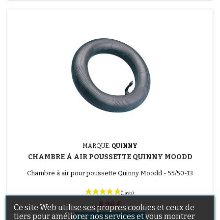
MARQUE:
QUINNY
CHAMBRE À AIR POUSSETTE QUINNY MOODD
Chambre à air pour poussette Quinny Moodd - 55/50-13
Prix
8,90 €
Ce site Web utilise ses propres cookies et ceux de
tiers pour améliorer nos services et vous montrer

Ajouter au panier