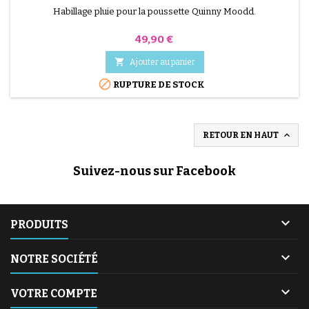
Habillage pluie pour la poussette Quinny Moodd.
Prix
49,90 €

Ajouter au panier

RUPTURE DE STOCK

RETOUR EN HAUT
Suivez-nous sur Facebook

PRODUITS

NOTRE SOCIÉTÉ

VOTRE COMPTE