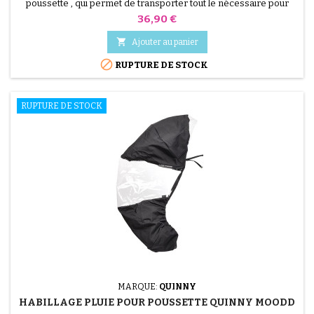
poussette , qui permet de transporter tout le nécessaire pour
votre bébé
Prix
36,90 €

Ajouter au panier

RUPTURE DE STOCK
RUPTURE DE STOCK
MARQUE:
QUINNY
HABILLAGE PLUIE POUR POUSSETTE QUINNY MOODD