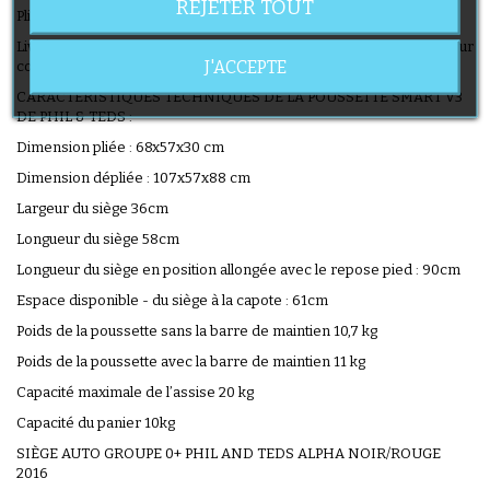
REJETER TOUT
Pliage simple, intuitif et très compact avec un pied.
Livrée avec la coque groupe 0+ ALPHA et les adaptateurs TS 40 pour
J'ACCEPTE
coque ALPHA
CARACTÉRISTIQUES TECHNIQUES DE LA POUSSETTE SMART V3
DE PHIL & TEDS :
Dimension pliée : 68x57x30 cm
Dimension dépliée : 107x57x88 cm
Largeur du siège 36cm
Longueur du siège 58cm
Longueur du siège en position allongée avec le repose pied : 90cm
Espace disponible - du siège à la capote : 61cm
Poids de la poussette sans la barre de maintien 10,7 kg
Poids de la poussette avec la barre de maintien 11 kg
Capacité maximale de l’assise 20 kg
Capacité du panier 10kg
SIÈGE AUTO GROUPE 0+ PHIL AND TEDS ALPHA NOIR/ROUGE
2016