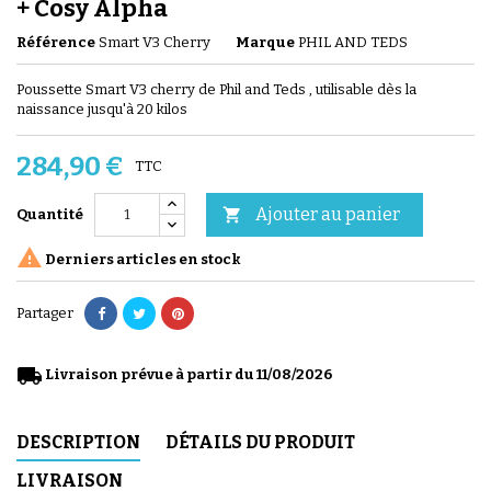
+ Cosy Alpha
Référence
Smart V3 Cherry
Marque
PHIL AND TEDS
Poussette Smart V3 cherry de Phil and Teds , utilisable dès la
naissance jusqu'à 20 kilos
284,90 €
TTC
Ajouter au panier

Quantité

Derniers articles en stock
Partager
local_shipping
Livraison prévue à partir du 11/08/2026
DESCRIPTION
DÉTAILS DU PRODUIT
LIVRAISON