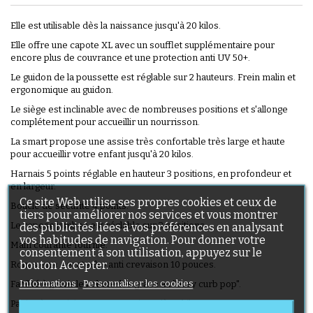
Elle est utilisable dès la naissance jusqu'à 20 kilos.
Elle offre une capote XL avec un soufflet supplémentaire pour
encore plus de couvrance et une protection anti UV 50+.
Le guidon de la poussette est réglable sur 2 hauteurs. Frein malin et
ergonomique au guidon.
Le siège est inclinable avec de nombreuses positions et s'allonge
complétement pour accueillir un nourrisson.
La smart propose une assise très confortable très large et haute
pour accueillir votre enfant jusqu'à 20 kilos.
Harnais 5 points réglable en hauteur 3 positions, en profondeur et
en largeur.
Ce site Web utilise ses propres cookies et ceux de
Boucle de sécurité 4 points.
tiers pour améliorer nos services et vous montrer
Le repose jambes est réglable sur 3 positions.
des publicités liées à vos préférences en analysant
vos habitudes de navigation. Pour donner votre
Main courante fournie.
consentement à son utilisation, appuyez sur le
bouton Accepter.
Roues en « Aerotech » anti crevaison 10 pouces.
Informations
Personnaliser les cookies
Facilité à gravir les obstacles grâce au "easy curb pop".
Panier à provision supportant jusqu'à 10 kilos.