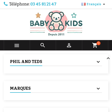
Téléphone:
03 45 81 21 47

Français
0



shopping_cart
PHIL AND TEDS
MARQUES