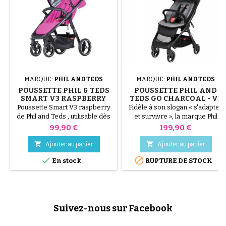
MARQUE:
PHIL AND TEDS
MARQUE:
PHIL AND TEDS
POUSSETTE PHIL & TEDS
POUSSETTE PHIL AND
SMART V3 RASPBERRY
TEDS GO CHARCOAL - V2
2020
Poussette Smart V3 raspberry
Fidèle à son slogan « s'adapter
de Phil and Teds , utilisable dès
et survivre », la marque Phil
la naissance jusqu'à 20 kilos
&amp; Teds propose
Prix
Prix
99,90 €
199,90 €
aujourd'hui une poussette
canne très pratique pour les


Ajouter au panier
Ajouter au panier
citadins qui désirent de la


En stock
RUPTURE DE STOCK
simplicité dans leur quotidien
de parent. Avec sa largeur
vraiment minime de 44 cm
seulement, cette poussette
peut se faufiler partout en ville
Suivez-nous sur Facebook
ou dans le métro