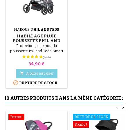
MARQUE:
PHIL AND TEDS
HABILLAGE PLUIE
POUSSETTE PHIL AND
TEDS SMART V3
Protection pluie pour la
poussette Phil and Teds Smart
V3 Pour 1 siège
Prix
34,90 €

Ajouter au panier

RUPTURE DE STOCK
10 AUTRES PRODUITS DANS LA MÊME CATÉGORIE :
<
>
Promo !
RUPTURE DE STOCK
Promo !