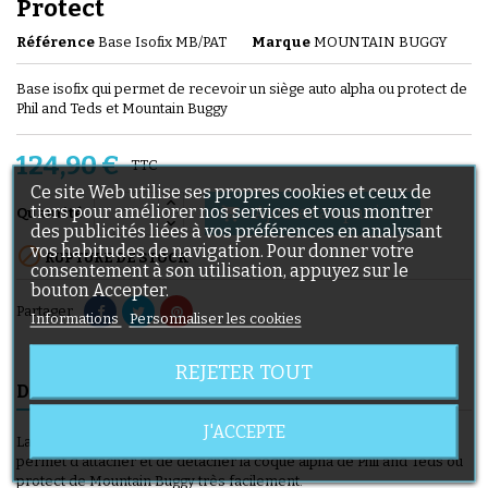
Protect
Référence
Base Isofix MB/PAT
Marque
MOUNTAIN BUGGY
Base isofix qui permet de recevoir un siège auto alpha ou protect de
Phil and Teds et Mountain Buggy
124,90 €
TTC
Ce site Web utilise ses propres cookies et ceux de
tiers pour améliorer nos services et vous montrer
Ajouter au panier

Quantité
des publicités liées à vos préférences en analysant
vos habitudes de navigation. Pour donner votre

RUPTURE DE STOCK
consentement à son utilisation, appuyez sur le
bouton Accepter.
Partager
Informations
Personnaliser les cookies
REJETER TOUT
DESCRIPTION
DÉTAILS DU PRODUIT
J'ACCEPTE
La Base isofix pour siège auto coque alpha ou protect - groupe 0
permet d'attacher et de détacher la coque alpha de Phil and Teds ou
protect de Mountain Buggy très facilement.