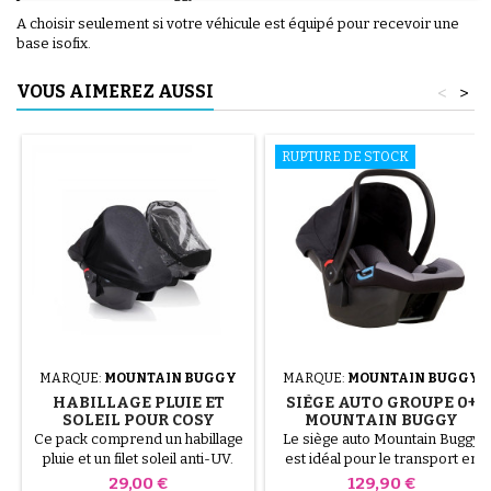
A choisir seulement si votre véhicule est équipé pour recevoir une
base isofix.
VOUS AIMEREZ AUSSI
<
>
RUPTURE DE STOCK
MARQUE:
MOUNTAIN BUGGY
MARQUE:
MOUNTAIN BUGGY
HABILLAGE PLUIE ET
SIÈGE AUTO GROUPE 0+
SOLEIL POUR COSY
MOUNTAIN BUGGY
MOUNTAIN BUGGY - PHIL
PROTECT
Ce pack comprend un habillage
Le siège auto Mountain Buggy
AND TEDS
pluie et un filet soleil anti-UV.
est idéal pour le transport en
voiture de votre nouveau-né
Prix
Prix
29,00 €
129,90 €