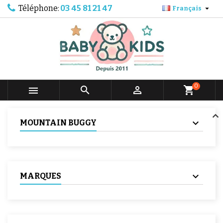
Téléphone:
03 45 81 21 47

Français
0



shopping_cart
MOUNTAIN BUGGY
MARQUES