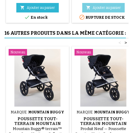
jusqu'à 13 kg environ. peut se
fixer sur les poussettes


Ajouter au panier
Ajouter au panier
Mountain Buggy et Phil And


En stock
RUPTURE DE STOCK
Teds avec adaptateurs vendus
en option.
16 AUTRES PRODUITS DANS LA MÊME CATÉGORIE :
<
>
Nouveau
Nouveau
MARQUE:
MOUNTAIN BUGGY
MARQUE:
MOUNTAIN BUGGY
POUSSETTE TOUT-
POUSSETTE TOUT-
TERRAIN MOUNTAIN
TERRAIN MOUNTAIN
BUGGY TERRAIN –
BUGGY TERRAIN –
Mountain Buggy® terrain™
Produit Neuf — Poussette