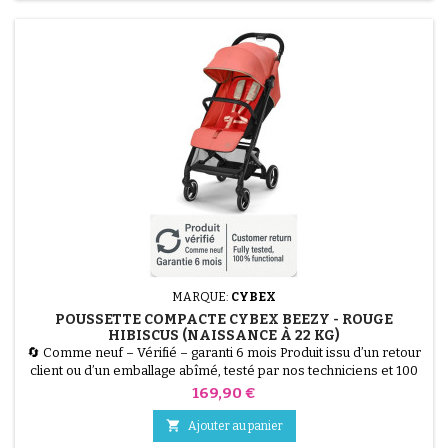
MARQUE:
CYBEX
POUSSETTE COMPACTE CYBEX BEEZY - ROUGE
HIBISCUS (NAISSANCE À 22 KG)
🔄 Comme neuf – Vérifié – garanti 6 mois Produit issu d’un retour
client ou d’un emballage abîmé, testé par nos techniciens et 100
% fonctionnel. La Poussette CYBEX Beezy en couleur Rouge
Prix
169,90 €
Hibiscus est la citadine compacte par excellence. Conçue pour
offrir un confort maximal sans faire de compromis sur la

Ajouter au panier
praticité, elle est utilisable dès la naissance...