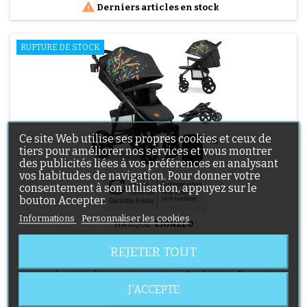

Derniers articles en stock
RUPTURE DE STOCK
Ce site Web utilise ses propres cookies et ceux de
tiers pour améliorer nos services et vous montrer
des publicités liées à vos préférences en analysant
vos habitudes de navigation. Pour donner votre
consentement à son utilisation, appuyez sur le
bouton Accepter.
Informations
Personnaliser les cookies
MARQUE:
LIONELO
POUSSETTE LIONELO ANNET PLUS - 22 KG - DOSSIER
REJETER TOUT
COUCHÉ - PACK ACCESSOIRES - MULTICOLORE
🔄 Comme neuf – Vérifié – garanti 6 mois « Roues légèrement
marquées suite à un essai sur route. » Produit issu d’un retour
client ou d’un emballage abîmé, testé par nos techniciens et 100
J'ACCEPTE
Prix
99,90 €
% fonctionnel. La Poussette LIONELO Annet Plus est conçue pour