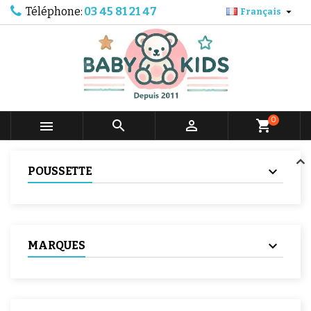
Téléphone:
03 45 81 21 47

Français
0



shopping_cart
POUSSETTE
MARQUES