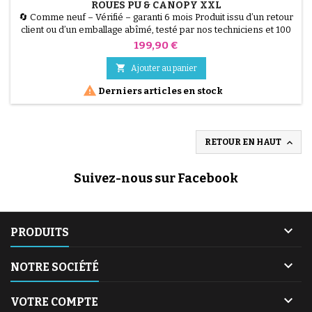
ROUES PU & CANOPY XXL
🔄 Comme neuf – Vérifié – garanti 6 mois Produit issu d’un retour
client ou d’un emballage abîmé, testé par nos techniciens et 100
% fonctionnel. La Lionelo Mika Plus est la poussette polyvalente
Prix
199,90 €
par excellence, conçue pour les enfants de 6 à 48 mois (jusqu'à
22 kg). Alliant robustesse et maniabilité, elle dispose de roues PU

Ajouter au panier
increvables et d'un...

Derniers articles en stock

RETOUR EN HAUT
Suivez-nous sur Facebook

PRODUITS

NOTRE SOCIÉTÉ

VOTRE COMPTE