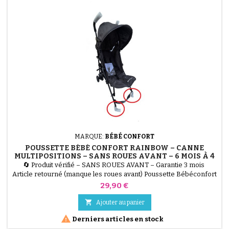
MARQUE:
BÉBÉ CONFORT
POUSSETTE BÉBÉ CONFORT RAINBOW – CANNE
MULTIPOSITIONS – SANS ROUES AVANT – 6 MOIS À 4
ANS – MINERAL GRAPHITE
🔄 Produit vérifié – SANS ROUES AVANT – Garantie 3 mois
Article retourné (manque les roues avant) Poussette Bébéconfort
Rainbow, légère, compacte et multipositions. Utilisable de 6 mois
Prix
29,90 €
à 4 ans (jusqu’à 22 kg). Vendu sans roues avant, idéal pour
réutilisation ou pièces. Coloris Mineral Graphite (gris).

Ajouter au panier

Derniers articles en stock