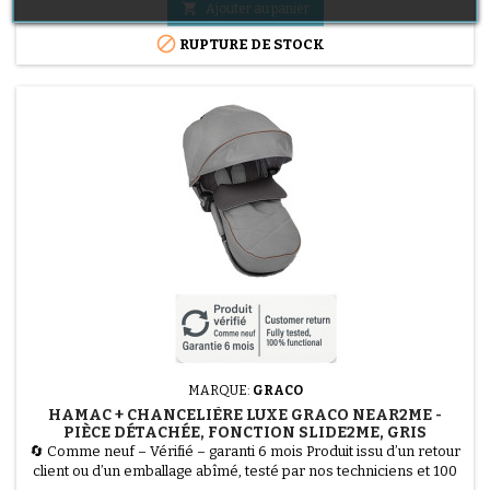
durer et pour offrir un maximum de confort. Elle supporte un

Ajouter au panier
poids allant jusqu'à 22 kg et son dossier...

RUPTURE DE STOCK
MARQUE:
GRACO
HAMAC + CHANCELIÈRE LUXE GRACO NEAR2ME -
PIÈCE DÉTACHÉE, FONCTION SLIDE2ME, GRIS
🔄 Comme neuf – Vérifié – garanti 6 mois Produit issu d’un retour
client ou d’un emballage abîmé, testé par nos techniciens et 100