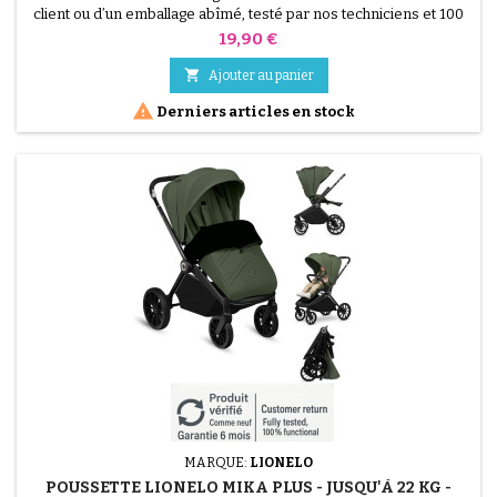
client ou d’un emballage abîmé, testé par nos techniciens et 100
% fonctionnel. ATTENTION : La vente concerne UNIQUEMENT
Prix
19,90 €
l'Habillage Pluie pour la poussette Graco Near2Me, vendu comme
pièce détachée. Cet accessoire est essentiel pour protéger votre

Ajouter au panier
enfant des intempéries (pluie et vent) et...

Derniers articles en stock
MARQUE:
LIONELO
POUSSETTE LIONELO MIKA PLUS - JUSQU'À 22 KG -