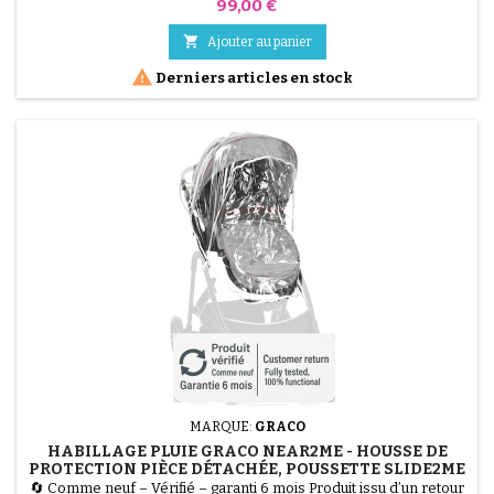
% fonctionnel. ATTENTION : La vente concerne UNIQUEMENT
Prix
99,00 €
le Hamac d'assise et la Chancelière de luxe (couleur Gris) de la
poussette Graco Near2Me, vendus comme pièces détachées.

Ajouter au panier
Ces éléments sont compatibles avec le châssis...

Derniers articles en stock
MARQUE:
GRACO
HABILLAGE PLUIE GRACO NEAR2ME - HOUSSE DE
PROTECTION PIÈCE DÉTACHÉE, POUSSETTE SLIDE2ME
🔄 Comme neuf – Vérifié – garanti 6 mois Produit issu d’un retour